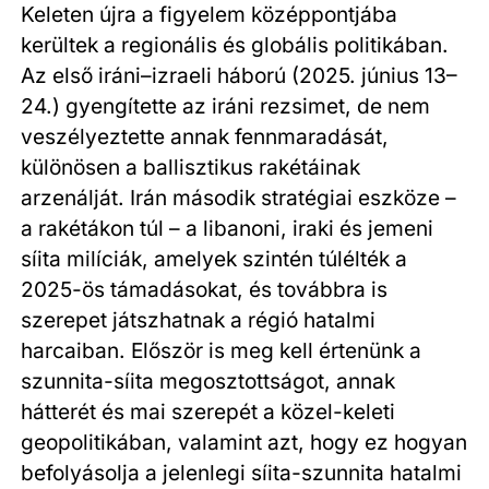
Keleten újra a figyelem középpontjába
kerültek a regionális és globális politikában.
Az első iráni–izraeli háború (2025. június 13–
24.) gyengítette az iráni rezsimet, de nem
veszélyeztette annak fennmaradását,
különösen a ballisztikus rakétáinak
arzenálját. Irán második stratégiai eszköze –
a rakétákon túl – a libanoni, iraki és jemeni
síita milíciák, amelyek szintén túlélték a
2025-ös támadásokat, és továbbra is
szerepet játszhatnak a régió hatalmi
harcaiban. Először is meg kell értenünk a
szunnita-síita megosztottságot, annak
hátterét és mai szerepét a közel-keleti
geopolitikában, valamint azt, hogy ez hogyan
befolyásolja a jelenlegi síita-szunnita hatalmi