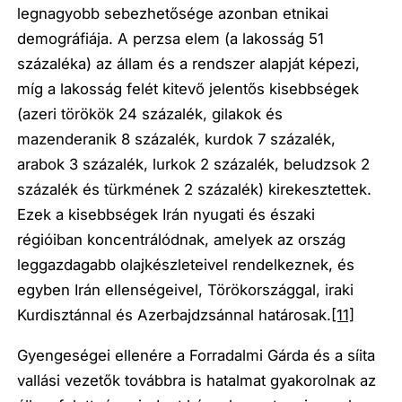
legnagyobb sebezhetősége azonban etnikai
demográfiája. A perzsa elem (a lakosság 51
százaléka) az állam és a rendszer alapját képezi,
míg a lakosság felét kitevő jelentős kisebbségek
(azeri törökök 24 százalék, gilakok és
mazenderanik 8 százalék, kurdok 7 százalék,
arabok 3 százalék, lurkok 2 százalék, beludzsok 2
százalék és türkmének 2 százalék) kirekesztettek.
Ezek a kisebbségek Irán nyugati és északi
régióiban koncentrálódnak, amelyek az ország
leggazdagabb olajkészleteivel rendelkeznek, és
egyben Irán ellenségeivel, Törökországgal, iraki
Kurdisztánnal és Azerbajdzsánnal határosak.
[11]
Gyengeségei ellenére a Forradalmi Gárda és a síita
vallási vezetők továbbra is hatalmat gyakorolnak az