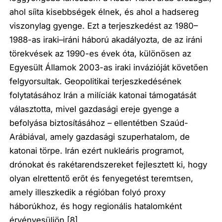
ahol síita kisebbségek élnek, és ahol a hadsereg
viszonylag gyenge. Ezt a terjeszkedést az 1980–
1988-as iraki–iráni háború akadályozta, de az iráni
törekvések az 1990-es évek óta, különösen az
Egyesült Államok 2003-as iraki invázióját követően
felgyorsultak. Geopolitikai terjeszkedésének
folytatásához Irán a milíciák katonai támogatását
választotta, mivel gazdasági ereje gyenge a
befolyása biztosításához – ellentétben Szaúd-
Arábiával, amely gazdasági szuperhatalom, de
katonai törpe. Irán ezért nukleáris programot,
drónokat és rakétarendszereket fejlesztett ki, hogy
olyan elrettentő erőt és fenyegetést teremtsen,
amely illeszkedik a régióban folyó proxy
háborúkhoz, és hogy regionális hatalomként
érvényesüljön.
[8]