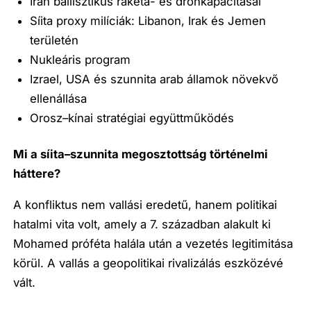
Irán ballisztikus rakéta- és drónkapacitásai
Síita proxy milíciák: Libanon, Irak és Jemen
területén
Nukleáris program
Izrael, USA és szunnita arab államok növekvő
ellenállása
Orosz–kínai stratégiai együttműködés
Mi a síita–szunnita megosztottság történelmi
háttere?
A konfliktus nem vallási eredetű, hanem politikai
hatalmi vita volt, amely a 7. században alakult ki
Mohamed próféta halála után a vezetés legitimitása
körül. A vallás a geopolitikai rivalizálás eszközévé
vált.