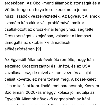
érdekében. Az Öböl-menti államok biztonságát és a
Vörös-tengeren folyó kereskedelmet a jemeni
húszi lázadók veszélyeztették. Az Egyesült Államok
számára Irán akkor vált problémává, amikor
csatlakozott az orosz-kínai tengelyhez, segítette
Oroszországot Ukrajnában, valamint a Hamászt
támogatta az október 7-i támadások
előkészítésében.
[9]
Az Egyesült Államok évek óta remélte, hogy Irán
elszakad Oroszországtól és Kínától, és az USA
vazallusa lesz, de mivel az iráni vezetés a saját
céljait követte, ez nem történt meg. A közel-keleti
síita milíciákat koordináló iráni parancsnok, Kászem
Szolejmáni 2020-as meggyilkolása jól mutatja az
Egyesült Államok növekvő aggodalmát az iráni