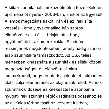
A síita-szunnita hatalmi küzdelmek a Közel-Keleten
új dimenziót nyertek 2003-ban, amikor az Egyesült
Államok megszállta Irakot. Irán és az iraki síita
vezetés – amely gyakorlatilag Irán szoros
ellenőrzése alatt állt – felajánlotta, hogy
együttműködik az amerikaiakkal Szaddám
rezsimjének megdöntésében, amely addig az iraki
arab szunnitákra támaszkodott. Az USA teljes
mértékben kihasználta a szunniták és síiták közötti
megosztottságot, és először a síitákra
támaszkodott, hogy fenntartsa jelenlétét Irakban és
stabilizálja ellenőrzését az olajmezők felett. Az iraki
szunniták üldözése és kirekesztése azonban a
nyugat-iraki szunnita régiók radikalizálódásához és
az al-Kaida térhódításához vezetett Irakban,