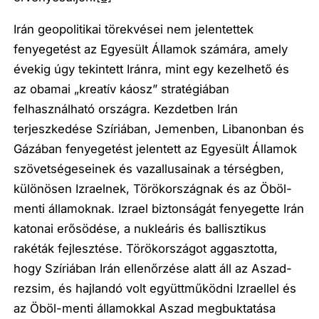
Irán geopolitikai törekvései nem jelentettek
fenyegetést az Egyesült Államok számára, amely
évekig úgy tekintett Iránra, mint egy kezelhető és
az obamai „kreatív káosz” stratégiában
felhasználható országra. Kezdetben Irán
terjeszkedése Szíriában, Jemenben, Libanonban és
Gázában fenyegetést jelentett az Egyesült Államok
szövetségeseinek és vazallusainak a térségben,
különösen Izraelnek, Törökországnak és az Öböl-
menti államoknak. Izrael biztonságát fenyegette Irán
katonai erősödése, a nukleáris és ballisztikus
rakéták fejlesztése. Törökországot aggasztotta,
hogy Szíriában Irán ellenőrzése alatt áll az Aszad-
rezsim, és hajlandó volt együttműködni Izraellel és
az Öböl-menti államokkal Aszad megbuktatása