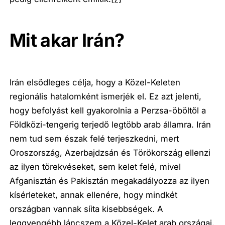
Mit akar Irán?
Irán elsődleges célja, hogy a Közel-Keleten
regionális hatalomként ismerjék el. Ez azt jelenti,
hogy befolyást kell gyakorolnia a Perzsa-öböltől a
Földközi-tengerig terjedő legtöbb arab államra. Irán
nem tud sem észak felé terjeszkedni, mert
Oroszország, Azerbajdzsán és Törökország ellenzi
az ilyen törekvéseket, sem kelet felé, mivel
Afganisztán és Pakisztán megakadályozza az ilyen
kísérleteket, annak ellenére, hogy mindkét
országban vannak síita kisebbségek. A
leggyengébb láncszem a Közel-Kelet arab országai,