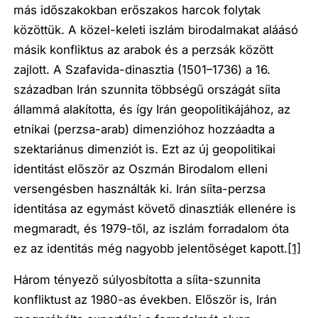
más időszakokban erőszakos harcok folytak
közöttük. A közel-keleti iszlám birodalmakat aláásó
másik konfliktus az arabok és a perzsák között
zajlott. A Szafavida-dinasztia (1501–1736) a 16.
században Irán szunnita többségű országát síita
állammá alakította, és így Irán geopolitikájához, az
etnikai (perzsa-arab) dimenzióhoz hozzáadta a
szektariánus dimenziót is. Ezt az új geopolitikai
identitást először az Oszmán Birodalom elleni
versengésben használták ki. Irán síita-perzsa
identitása az egymást követő dinasztiák ellenére is
megmaradt, és 1979-től, az iszlám forradalom óta
ez az identitás még nagyobb jelentőséget kapott.
[1]
Három tényező súlyosbította a síita-szunnita
konfliktust az 1980-as években. Először is, Irán