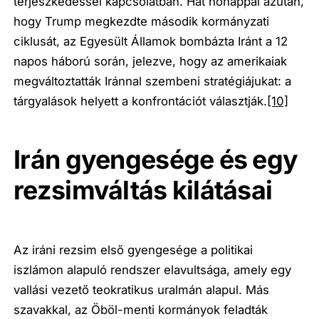
terjeszkedéssel kapcsolatban. Hat hónappal azután,
hogy Trump megkezdte második kormányzati
ciklusát, az Egyesült Államok bombázta Iránt a 12
napos háború során, jelezve, hogy az amerikaiak
megváltoztatták Iránnal szembeni stratégiájukat: a
tárgyalások helyett a konfrontációt választják.
[10]
Irán gyengesége és egy
rezsimváltás kilátásai
Az iráni rezsim első gyengesége a politikai
iszlámon alapuló rendszer elavultsága, amely egy
vallási vezető teokratikus uralmán alapul. Más
szavakkal, az Öböl-menti kormányok feladták