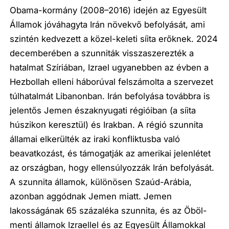
Obama-kormány (2008–2016) idején az Egyesült
Államok jóváhagyta Irán növekvő befolyását, ami
szintén kedvezett a közel-keleti síita erőknek. 2024
decemberében a szunniták visszaszerezték a
hatalmat Szíriában, Izrael ugyanebben az évben a
Hezbollah elleni háborúval felszámolta a szervezet
túlhatalmát Libanonban. Irán befolyása továbbra is
jelentős Jemen északnyugati régióiban (a síita
húszikon keresztül) és Irakban. A régió szunnita
államai elkerülték az iraki konfliktusba való
beavatkozást, és támogatják az amerikai jelenlétet
az országban, hogy ellensúlyozzák Irán befolyását.
A szunnita államok, különösen Szaúd-Arábia,
azonban aggódnak Jemen miatt. Jemen
lakosságának 65 százaléka szunnita, és az Öböl-
menti államok Izraellel és az Egyesült Államokkal