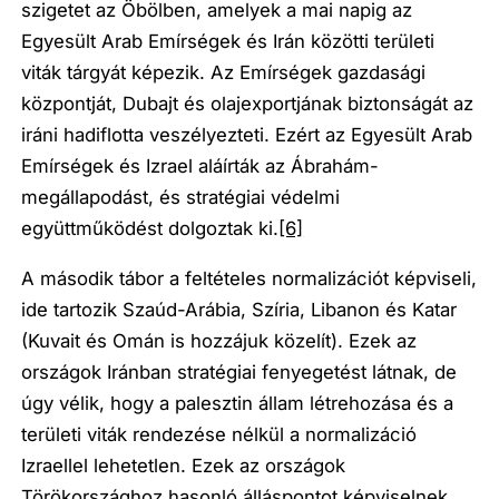
szigetet az Öbölben, amelyek a mai napig az
Egyesült Arab Emírségek és Irán közötti területi
viták tárgyát képezik. Az Emírségek gazdasági
központját, Dubajt és olajexportjának biztonságát az
iráni hadiflotta veszélyezteti. Ezért az Egyesült Arab
Emírségek és Izrael aláírták az Ábrahám-
megállapodást, és stratégiai védelmi
együttműködést dolgoztak ki.
[6]
A második tábor a feltételes normalizációt képviseli,
ide tartozik Szaúd-Arábia, Szíria, Libanon és Katar
(Kuvait és Omán is hozzájuk közelít). Ezek az
országok Iránban stratégiai fenyegetést látnak, de
úgy vélik, hogy a palesztin állam létrehozása és a
területi viták rendezése nélkül a normalizáció
Izraellel lehetetlen. Ezek az országok
Törökországhoz hasonló álláspontot képviselnek,