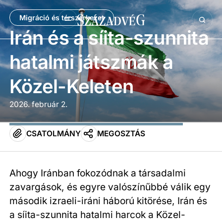
Migráció és térszerkezet
Irán és a síita-szunnita
hatalmi játszmák a
Közel-Keleten
2026. február 2.
CSATOLMÁNY
MEGOSZTÁS
Ahogy Iránban fokozódnak a társadalmi
zavargások, és egyre valószínűbbé válik egy
második izraeli-iráni háború kitörése, Irán és
a síita-szunnita hatalmi harcok a Közel-