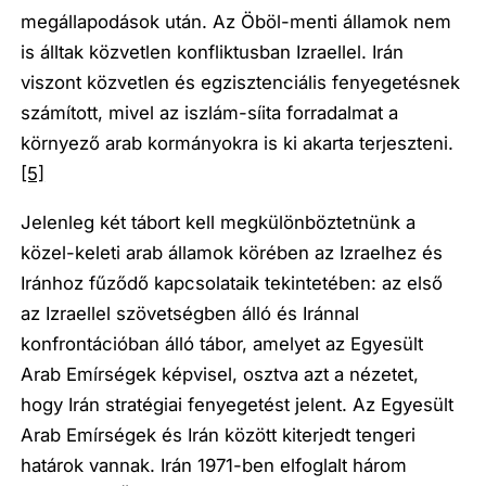
megállapodások után. Az Öböl-menti államok nem
is álltak közvetlen konfliktusban Izraellel. Irán
viszont közvetlen és egzisztenciális fenyegetésnek
számított, mivel az iszlám-síita forradalmat a
környező arab kormányokra is ki akarta terjeszteni.
[5]
Jelenleg két tábort kell megkülönböztetnünk a
közel-keleti arab államok körében az Izraelhez és
Iránhoz fűződő kapcsolataik tekintetében: az első
az Izraellel szövetségben álló és Iránnal
konfrontációban álló tábor, amelyet az Egyesült
Arab Emírségek képvisel, osztva azt a nézetet,
hogy Irán stratégiai fenyegetést jelent. Az Egyesült
Arab Emírségek és Irán között kiterjedt tengeri
határok vannak. Irán 1971-ben elfoglalt három