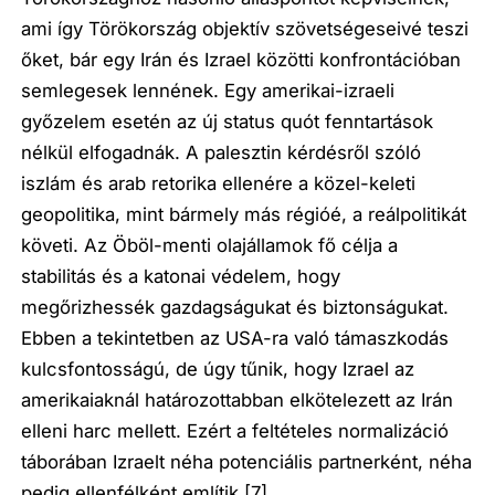
ami így Törökország objektív szövetségeseivé teszi
őket, bár egy Irán és Izrael közötti konfrontációban
semlegesek lennének. Egy amerikai-izraeli
győzelem esetén az új status quót fenntartások
nélkül elfogadnák. A palesztin kérdésről szóló
iszlám és arab retorika ellenére a közel-keleti
geopolitika, mint bármely más régióé, a reálpolitikát
követi. Az Öböl-menti olajállamok fő célja a
stabilitás és a katonai védelem, hogy
megőrizhessék gazdagságukat és biztonságukat.
Ebben a tekintetben az USA-ra való támaszkodás
kulcsfontosságú, de úgy tűnik, hogy Izrael az
amerikaiaknál határozottabban elkötelezett az Irán
elleni harc mellett. Ezért a feltételes normalizáció
táborában Izraelt néha potenciális partnerként, néha
pedig ellenfélként említik.
[7]