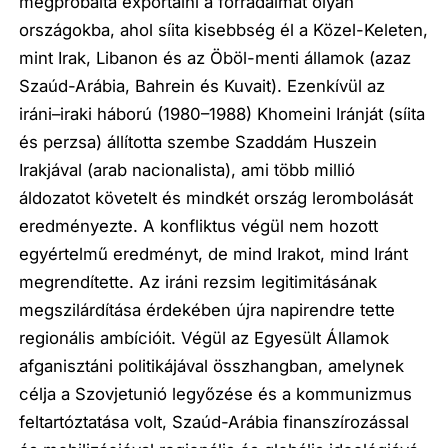
megpróbálta exportálni a forradalmát olyan
országokba, ahol síita kisebbség él a Közel-Keleten,
mint Irak, Libanon és az Öböl-menti államok (azaz
Szaúd-Arábia, Bahrein és Kuvait). Ezenkívül az
iráni–iraki háború (1980–1988) Khomeini Iránját (síita
és perzsa) állította szembe Szaddám Huszein
Irakjával (arab nacionalista), ami több millió
áldozatot követelt és mindkét ország lerombolását
eredményezte. A konfliktus végül nem hozott
egyértelmű eredményt, de mind Irakot, mind Iránt
megrendítette. Az iráni rezsim legitimitásának
megszilárdítása érdekében újra napirendre tette
regionális ambícióit. Végül az Egyesült Államok
afganisztáni politikájával összhangban, amelynek
célja a Szovjetunió legyőzése és a kommunizmus
feltartóztatása volt, Szaúd-Arábia finanszírozással