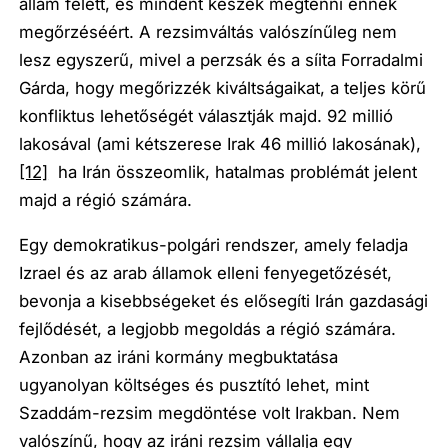
állam felett, és mindent készek megtenni ennek
megőrzéséért. A rezsimváltás valószínűleg nem
lesz egyszerű, mivel a perzsák és a síita Forradalmi
Gárda, hogy megőrizzék kiváltságaikat, a teljes körű
konfliktus lehetőségét választják majd. 92 millió
lakosával (ami kétszerese Irak 46 millió lakosának),
[12]
ha Irán összeomlik, hatalmas problémát jelent
majd a régió számára.
Egy demokratikus-polgári rendszer, amely feladja
Izrael és az arab államok elleni fenyegetőzését,
bevonja a kisebbségeket és elősegíti Irán gazdasági
fejlődését, a legjobb megoldás a régió számára.
Azonban az iráni kormány megbuktatása
ugyanolyan költséges és pusztító lehet, mint
Szaddám-rezsim megdöntése volt Irakban. Nem
valószínű, hogy az iráni rezsim vállalja egy