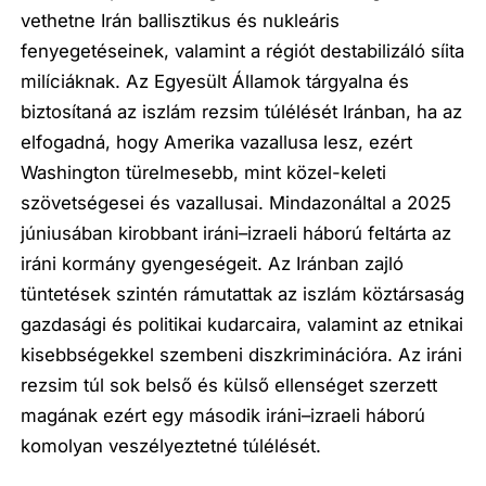
vethetne Irán ballisztikus és nukleáris
fenyegetéseinek, valamint a régiót destabilizáló síita
milíciáknak. Az Egyesült Államok tárgyalna és
biztosítaná az iszlám rezsim túlélését Iránban, ha az
elfogadná, hogy Amerika vazallusa lesz, ezért
Washington türelmesebb, mint közel-keleti
szövetségesei és vazallusai. Mindazonáltal a 2025
júniusában kirobbant iráni–izraeli háború feltárta az
iráni kormány gyengeségeit. Az Iránban zajló
tüntetések szintén rámutattak az iszlám köztársaság
gazdasági és politikai kudarcaira, valamint az etnikai
kisebbségekkel szembeni diszkriminációra. Az iráni
rezsim túl sok belső és külső ellenséget szerzett
magának ezért egy második iráni–izraeli háború
komolyan veszélyeztetné túlélését.