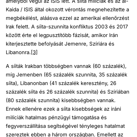
amelyből végül az ISIS lett. A síita milíciák és az al-
Kaida / ISIS által okozott vérontás megnehezítette a
megbékélést, aláásva ezzel az amerikai ellenőrzést
Irak felett. A síita-szunnita konfliktus 2003 és 2017
között érte el legpusztítóbb fázisát, amikor Irán
kiterjesztette befolyását Jemenre, Szíriára és
Libanonra.
[3]
A síiták Irakban többségben vannak (60 százalék),
míg Jemenben (65 százalék szunnita, 35 százalék
síita), Libanonban (41 százalék keresztény, 26
százalék síita és 26 százalék szunnita) és Szíriában
(80 százalék szunnita) kisebbségben vannak.
Ennek ellenére ezek a síita kisebbségek az iráni
milíciák hatalmas pénzügyi támogatása és
fegyverszállítása segítségével tényleges hatalmat
szereztek ebben a három országban. Emellett az