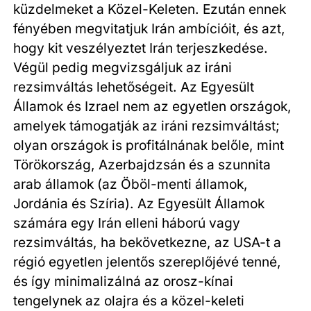
küzdelmeket a Közel-Keleten. Ezután ennek
fényében megvitatjuk Irán ambícióit, és azt,
hogy kit veszélyeztet Irán terjeszkedése.
Végül pedig megvizsgáljuk az iráni
rezsimváltás lehetőségeit. Az Egyesült
Államok és Izrael nem az egyetlen országok,
amelyek támogatják az iráni rezsimváltást;
olyan országok is profitálnának belőle, mint
Törökország, Azerbajdzsán és a szunnita
arab államok (az Öböl-menti államok,
Jordánia és Szíria). Az Egyesült Államok
számára egy Irán elleni háború vagy
rezsimváltás, ha bekövetkezne, az USA-t a
régió egyetlen jelentős szereplőjévé tenné,
és így minimalizálná az orosz-kínai
tengelynek az olajra és a közel-keleti