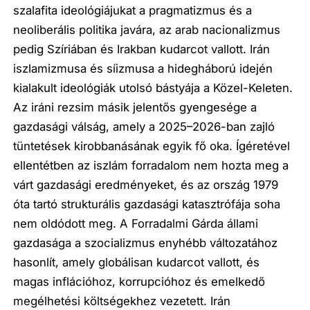
szalafita ideológiájukat a pragmatizmus és a
neoliberális politika javára, az arab nacionalizmus
pedig Szíriában és Irakban kudarcot vallott. Irán
iszlamizmusa és síizmusa a hidegháború idején
kialakult ideológiák utolsó bástyája a Közel-Keleten.
Az iráni rezsim másik jelentős gyengesége a
gazdasági válság, amely a 2025–2026-ban zajló
tüntetések kirobbanásának egyik fő oka. Ígéretével
ellentétben az iszlám forradalom nem hozta meg a
várt gazdasági eredményeket, és az ország 1979
óta tartó strukturális gazdasági katasztrófája soha
nem oldódott meg. A Forradalmi Gárda állami
gazdasága a szocializmus enyhébb változatához
hasonlít, amely globálisan kudarcot vallott, és
magas inflációhoz, korrupcióhoz és emelkedő
megélhetési költségekhez vezetett. Irán