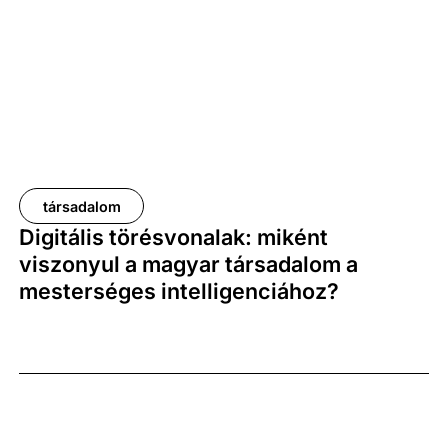
huszonévesei számára a digitalizáció korában
bizonyos értelemben már széles e világ a haza –
legalábbis könnyen ezt gondolhatják mindazok, akik
aggódnak a magyarság értékeinek kulturális,
intergenerációs átörökítése miatt. A Századvég
nagyszabású, nemzeti identitás témájú kutatásából
többek között arra is válaszokat kaphatunk, hogy a
társadalom
fiatal felnőttek gondolkodásmódja valóban elfordult-
Digitális törésvonalak: miként
e a társadalomban uralkodó, hagyományosabb
viszonyul a magyar társadalom a
nemzetképtől, vagy egyszerűen arról van szó, hogy
mesterséges intelligenciához?
egy új nemzedék eltérő hangsúlyokkal ápolja – és
újítja meg – saját önazonosságát.