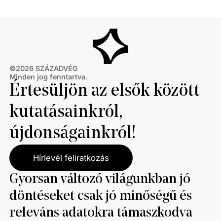
©
2026
SZÁZADVÉG
Minden jog fenntartva.
Értesüljön az elsők között
kutatásainkról,
újdonságainkról!
Hírlevél feliratkozás
Gyorsan változó világunkban jó
döntéseket csak jó minőségű és
releváns adatokra támaszkodva