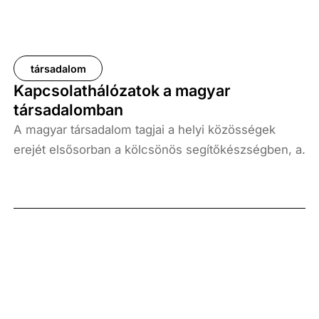
társadalom
Kapcsolathálózatok a magyar
társadalomban
A magyar társadalom tagjai a helyi közösségek
erejét elsősorban a kölcsönös segítőkészségben, a
közös élményekben és emlékekben, szokásokban
és hagyományokban, a szoros emberi
kötelékekben látják és keresik. Az anyagi
összetevők ilyen szempontból háttérbe szorulnak, a
családi, baráti, ismeretségi hálózatoknak
elsősorban nem a materiális tényezők alkotják a fő
erőforrásait. Kutatásunkból az is kiderült, hogy az
egyes régiók között érdemi eltérések is