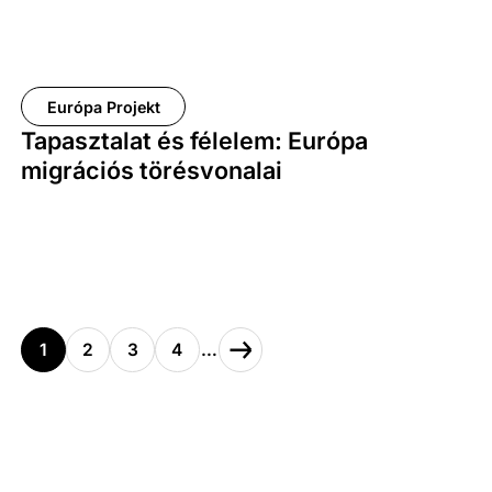
Európa Projekt
Tapasztalat és félelem: Európa
migrációs törésvonalai
1
2
3
4
…