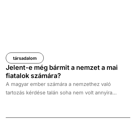
társadalom
Jelent-e még bármit a nemzet a mai
fiatalok számára?
A magyar ember számára a nemzethez való
tartozás kérdése talán soha nem volt annyira
„könnyű téma”, mint napjainkban. A legutóbbi
szabadságharc óta eltelt hetvenévnyi békeidő, még
ha ez a béke viszonylagos volt is, sokakat
érzéketlenné tehetett a közös ügyek és a nagy,
közös sorskérdések iránt. A húszas évek