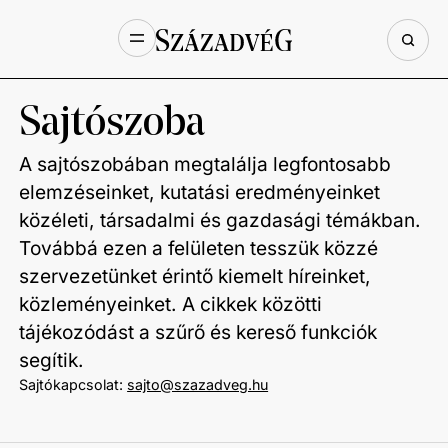
Sajtószoba
A sajtószobában
megtalálja legfontosabb
elemzéseinket, kutatási eredményeinket
közéleti, társadalmi és gazdasági témákban.
Továbbá ezen a felületen tesszük közzé
szervezetünket érintő kiemelt híreinket,
közleményeinket.
A
cikkek közötti
tájékozódást a szűrő és kereső funkciók
segítik.
Sajtókapcsolat:
sajto@szazadveg.hu