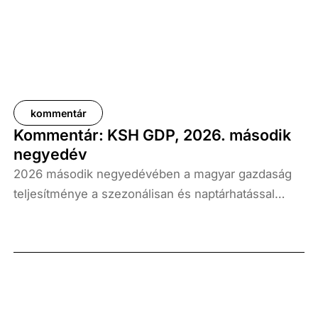
kommentár
Kommentár: KSH GDP, 2026. második
negyedév
2026 második negyedévében a magyar gazdaság
teljesítménye a szezonálisan és naptárhatással
kiigazított és kiegyensúlyozott adatok szerint, az
előző év azonos időszakához képest 1,6
százalékkal, míg az előző negyedévhez képest 0,4
százalékkal bővült. Az adat némileg elmaradt az
elemzői várakozásoktól, ugyanakkor továbbra is
növekedési pályát jelez.