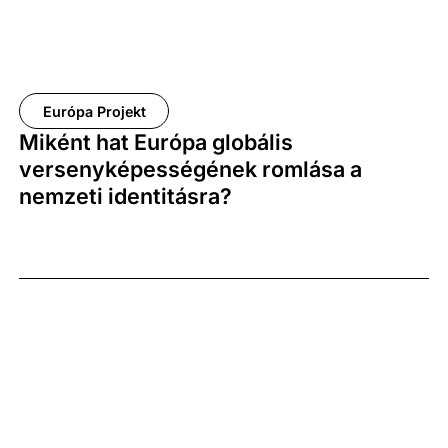
kimutathatók mind a közösségi hálózatok fő
tartóoszlopainak mibenlétét illetően, mind abban a
tekintetben, hogy összességében milyen
erősségeket és lehetőségeket látnak társas
Európa Projekt
viszonyrendszereikben az adott területen élők.
Miként hat Európa globális
versenyképességének romlása a
nemzeti identitásra?