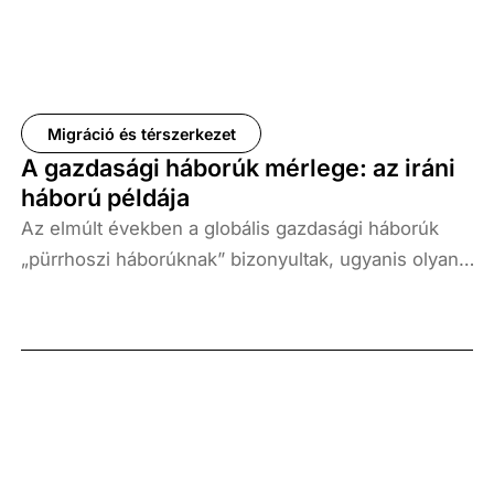
Migráció és térszerkezet
A gazdasági háborúk mérlege: az iráni
háború példája
Az elmúlt években a globális gazdasági háborúk
„pürrhoszi háborúknak” bizonyultak, ugyanis olyan
hatalmas költségekkel járnak, amelyek miatt a
győzelem valójában vereséget jelent minden
érintett fél számára. Ezt az állítást alátámasztja az
ukrajnai háború is, hiszen sem a Nyugat által
Oroszországra kiszabott gazdasági szankciók nem
győzték le Oroszországot, sem az, hogy
Oroszország az energiát fegyverként használta.