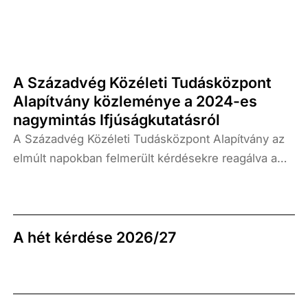
gazdaság növekedési kilátásaira.
A Századvég Közéleti Tudásközpont
Alapítvány közleménye a 2024-es
nagymintás Ifjúságkutatásról
A Századvég Közéleti Tudásközpont Alapítvány az
elmúlt napokban felmerült kérdésekre reagálva a
következő tájékoztatást adja a 2024-es nagymintás
Ifjúságkutatással kapcsolatban.
A hét kérdése 2026/27