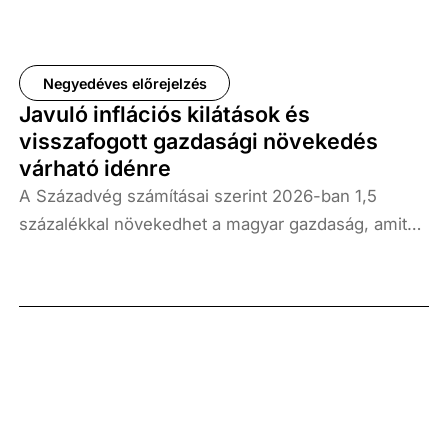
Negyedéves előrejelzés
Javuló inflációs kilátások és
visszafogott gazdasági növekedés
várható idénre
A Századvég számításai szerint 2026-ban 1,5
százalékkal növekedhet a magyar gazdaság, amit
2027-ben 1,7 százalékos bővülés követhet.
Előrejelzésünkben óvatos feltételezésekkel éltünk
az olajár-pályát és a külső keresletet illetően.
Azonban az elmúlt hónapok eseményeinek - a
közel-keleti tűzszünet, a visszatartott európai uniós
források feloldását célzó megállapodás, valamint a
kedvező inflációs folyamat - köszönhetően lazuló
monetáris politika pozitívan hatnak a magyar