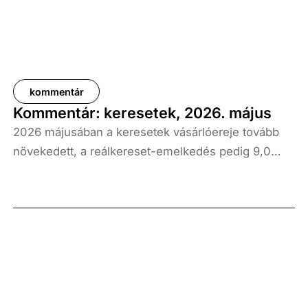
kommentár
Kommentár: keresetek, 2026. május
2026 májusában a keresetek vásárlóereje tovább
növekedett, a reálkereset-emelkedés pedig 9,0
százalék volt az elmúlt év azonos időszakához
képest. A bruttó átlagkereset emelkedése 8,7
százalékot, a nettóé 11,0 százalékot tett ki, emellett
a bruttó mediánkereset értéke 9,5, a nettó mediáné
pedig 11,5 százalékkal haladta meg a tavalyi értékét.