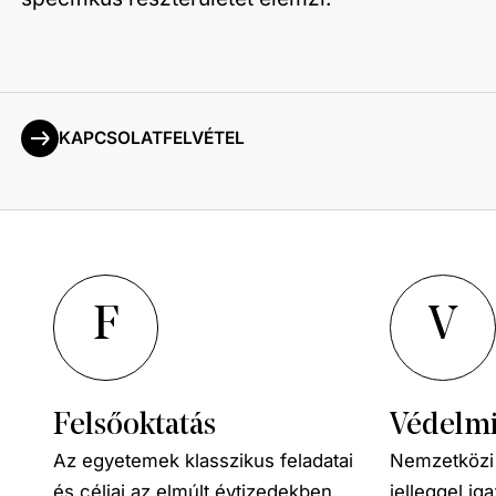
KAPCSOLATFELVÉTEL
F
V
Felsőoktatás​
Védelmi
Az egyetemek klasszikus feladatai
Nemzetközi 
és céljai az elmúlt évtizedekben
jelleggel i