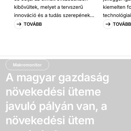
kibővültek, melyet a tervszerű
kiemelten f
innováció és a tudás szerepének
technológia
folyamatos előtérbe kerülése
mentén érik
TOVÁBB
TOVÁBB
támogat. Az egyetemek oktatói,
célként meg
kutatói munkakörben dolgozók
függetlensé
szemléletformálása,
készségfejlesztése, vállalkozói és
szellemi tulajdonjog ismereteik
Makromonitor
bővítése is rendkívül fontossá vált.
A magyar gazdaság
A felsőoktatás tömegesedésének
növekedési üteme
okán a társadalmi értintettek köre
kiszélesült, a társadalmi ráfordítás
javuló pályán van, a
szerepe növekedett, és […]
növekedési ütem