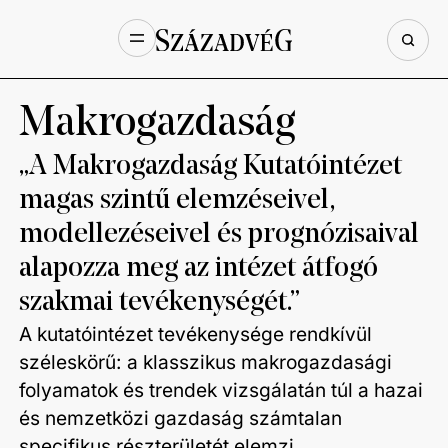
Makrogazdaság
„A Makrogazdaság Kutatóintézet
magas szintű elemzéseivel,
modellezéseivel és prognózisaival
alapozza meg az intézet átfogó
szakmai tevékenységét.”
A kutatóintézet tevékenysége rendkívül
széleskörű: a klasszikus makrogazdasági
folyamatok és trendek vizsgálatán túl a hazai
és nemzetközi gazdaság számtalan
specifikus részterületét elemzi.