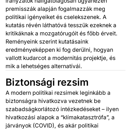
irányzatok hallgatólagosan ugyanezen
premisszák alapján fogalmazzák meg
politikai igényeiket és cselekszenek. A
kutatás révén láthatóvá tesszük ezeknek a
kritikáknak a mozgatórugóit és főbb érveit.
Reményeink szerint kutatásaink
eredményeképpen ki fog derülni, hogyan
vallott kudarcot a modernitás projektje, és
mik a lehetséges alternatívái.
Biztonsági rezsim
A modern politikai rezsimek leginkább a
biztonságra hivatkozva vezetnek be
szabadságkorlátozó intézkedéseket – ilyen
hivatkozási alapok a “klímakatasztrófa”, a
járványok (COVID), és akár politikai