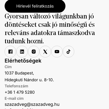
Hírlevél feliratkozás
Gyorsan változó világunkban jó
döntéseket csak jó minőségű és
releváns adatokra támaszkodva
tudunk hozni.
Elérhetőségek
Cím
1037 Budapest,
Hidegkuti Nándor u. 8-10.
Telefonszám
+36 1 479 5280
E-mail cím
szazadveg@szazadveg.hu