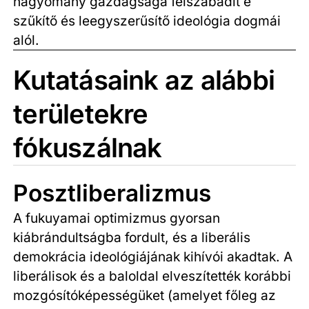
hagyomány gazdagsága felszabadít e
szűkítő és leegyszerűsítő ideológia dogmái
alól.
Kutatásaink az alábbi
területekre
fókuszálnak
Posztliberalizmus
A fukuyamai optimizmus gyorsan
kiábrándultságba fordult, és a liberális
demokrácia ideológiájának kihívói akadtak. A
liberálisok és a baloldal elveszítették korábbi
mozgósítóképességüket (amelyet főleg az