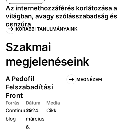
Az internethozzáférés korlátozása a
világban, avagy szólásszabadság és
cenzúra
KORÁBBI TANULMÁNYAINK
Szakmai
megjelenéseink
A Pedofil
MEGNÉZEM
Felszabadítási
Front
Forrás
Dátum
Média
Continuum
2024.
Cikk
blog
március
6.