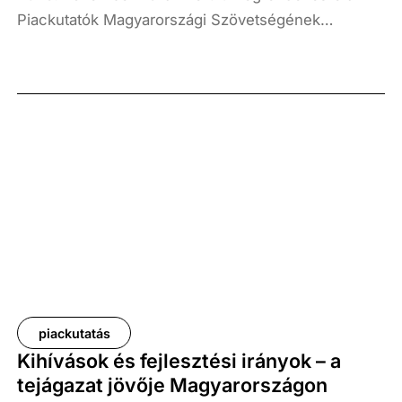
Piackutatók Magyarországi Szövetségének
(továbbiakban PMSZ) szakmai konferenciája, amely
kiemelt hangsúlyt helyezett a mesterséges
intelligenciának a piackutatás világára gyakorolt
hatására. Az eseményen dr. Pillók Péter, a
Századvég Társadalomkutatás Üzletágának
igazgatója és a PMSZ tagszervezeti képviselője a
Századvég európai kutatásának (Európa Projekt-
kutatás) módszertani eredményeit mutatta be. Az
előadás középpontjában a nem válaszolás
jelensége állt, kiemelten a vezetékes és mobil
hívások esetében.
piackutatás
Kihívások és fejlesztési irányok – a
tejágazat jövője Magyarországon