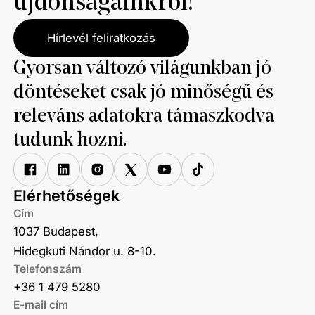
újdonságainkról!
vállalkozások közel kétharmada tervezi, hogy
fejlesztéseket hajt majd végre a következő 2–3
Hírlevél feliratkozás
évben, ami hozzájárulhat a vállalkozások
hatékonyabb és fentarthatóbb működéséhez.
Gyorsan változó világunkban jó
döntéseket csak jó minőségű és
releváns adatokra támaszkodva
tudunk hozni.
Elérhetőségek
Cím
1037 Budapest,
Hidegkuti Nándor u. 8-10.
Telefonszám
+36 1 479 5280
E-mail cím