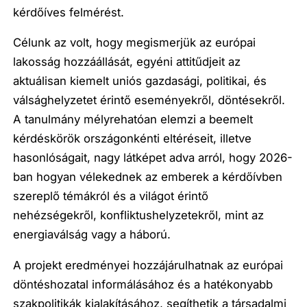
kérdőíves felmérést.
Célunk az volt, hogy megismerjük az európai
lakosság hozzáállását, egyéni attitűdjeit az
aktuálisan kiemelt uniós gazdasági, politikai, és
válsághelyzetet érintő eseményekről, döntésekről.
A tanulmány mélyrehatóan elemzi a beemelt
kérdéskörök országonkénti eltéréseit, illetve
hasonlóságait, nagy látképet adva arról, hogy 2026-
ban hogyan vélekednek az emberek a kérdőívben
szereplő témákról és a világot érintő
nehézségekről, konfliktushelyzetekről, mint az
energiaválság vagy a háború.
A projekt eredményei hozzájárulhatnak az európai
döntéshozatal informálásához és a hatékonyabb
szakpolitikák kialakításához, segíthetik a társadalmi