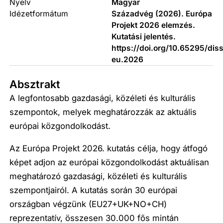
Nyelv
Magyar
Idézetformátum
Századvég (2026). Európa
Projekt 2026 elemzés.
Kutatási jelentés.
https://doi.org/10.65295/dis
eu.2026
Absztrakt
A legfontosabb gazdasági, közéleti és kulturális
szempontok, melyek meghatározzák az aktuális
európai közgondolkodást.
Az Európa Projekt 2026. kutatás célja, hogy átfogó
képet adjon az európai közgondolkodást aktuálisan
meghatározó gazdasági, közéleti és kulturális
szempontjairól. A kutatás során 30 európai
országban végzünk (EU27+UK+NO+CH)
reprezentatív, összesen 30.000 fős mintán