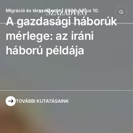
Migráció és térszerkezet
| 2026. július 10.
A gazdasági háborúk
mérlege: az iráni
háború példája
TOVÁBBI KUTATÁSAINK