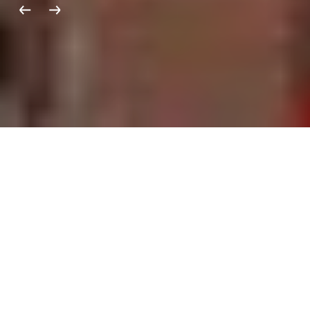
Küldetésünk
A Századvég küldetése, hogy segítsen a
tisztánlátásban, hogy minél jobb döntések
születhessenek. A jó döntésekhez pedig két
dolog kell: világos célok és lényegi
információk.
Kollégáink azon dolgoznak, hogy
megismerjék és megértsék a hazai és