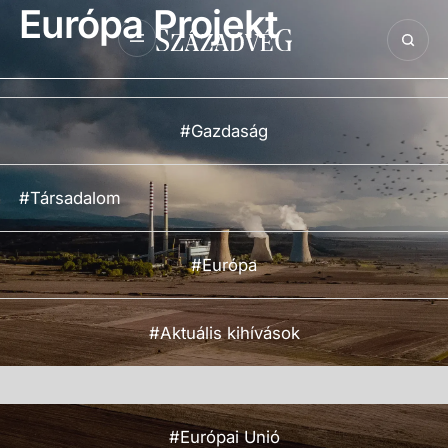
Európa Projekt
#Gazdaság
#Társadalom
#Európa
#Aktuális kihívások
#Európai Unió