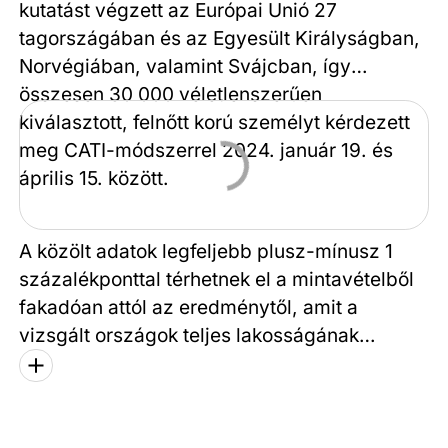
kutatást végzett az Európai Unió 27
tagországában és az Egyesült Királyságban,
Norvégiában, valamint Svájcban, így
összesen 30 000 véletlenszerűen
kiválasztott, felnőtt korú személyt kérdezett
meg CATI-módszerrel 2024. január 19. és
április 15. között.
A közölt adatok legfeljebb plusz-mínusz 1
százalékponttal térhetnek el a mintavételből
fakadóan attól az eredménytől, amit a
vizsgált országok teljes lakosságának
megkérdezése eredményezett volna. Az
országonkénti hibahatár +/– 3,2
százalékpont. Az EU27-re vonatkozó
statisztikákat az országok