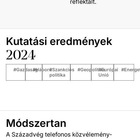
reflektált.
Kutatási eredmények
2024
#Gazdaság
#Háború
#Szankciós
#Geopolitika
#Európai
#Energe
politika
Unió
Módszertan
A Századvég telefonos közvélemény-