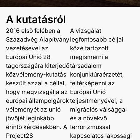
A kutatásról
2016 első felében a
A vizsgálat
Századvég Alapítvány
legfontosabb céljai
vezetésével az
közé tartozott
Európai Unió 28
megismerni a
tagországára kiterjedő
társadalom
közvélemény-kutatás
konjunktúraérzetét,
készült azzal a céllal,
feltérképezni az
hogy megvizsgálja az
Európai Unió
európai állampolgárok
teljesítményével, a
véleményét az unió
migrációs válsággal
jövőjét leginkább
és a növekvő
érintő kérdésekben. A
terrorizmussal
Project28
kapcsolatos lakossági