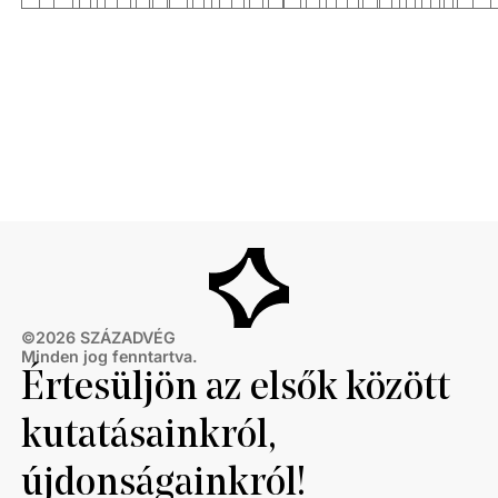
©
2026
SZÁZADVÉG
Minden jog fenntartva.
Értesüljön az elsők között
kutatásainkról,
újdonságainkról!