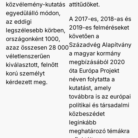
közvélemény-kutatás
attitűdöket.
egyedülálló módon,
A 2017-es, 2018-as és
az eddigi
2019-es felméréseket
legszélesebb körben,
követően a
országonként 1000,
Századvég Alapítvány
azaz összesen 28 000
a magyar kormány
véletlenszerűen
megbízásából 2020
kiválasztott, felnőtt
óta Európa Projekt
korú személyt
néven folytatta a
kérdezett meg.
kutatást, amely
továbbra is az európai
politikai és társadalmi
közbeszédet
leginkább
meghatározó témákra