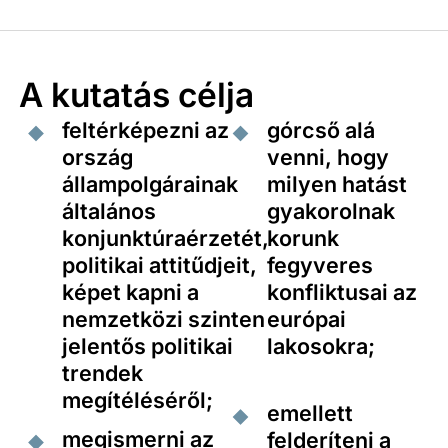
népességszámával való utólagos
súlyozásával korrigáltuk.
A kutatás célja
feltérképezni az
górcső alá
ország
venni, hogy
állampolgárainak
milyen hatást
általános
gyakorolnak
konjunktúraérzetét,
korunk
politikai attitűdjeit,
fegyveres
képet kapni a
konfliktusai az
nemzetközi szinten
európai
jelentős politikai
lakosokra;
trendek
megítéléséről;
emellett
megismerni az
felderíteni a