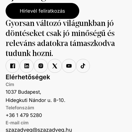
Hírlevél feliratkozás
Gyorsan változó világunkban jó
döntéseket csak jó minőségű és
releváns adatokra támaszkodva
tudunk hozni.
Elérhetőségek
Cím
1037 Budapest,
Hidegkuti Nándor u. 8-10.
Telefonszám
+36 1 479 5280
E-mail cím
szazadveg@szazadveg.hu