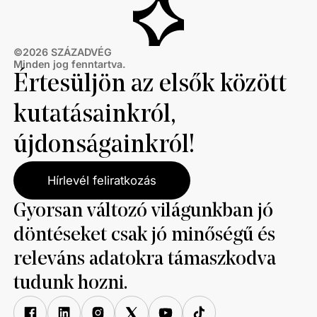
©
2026
SZÁZADVÉG
Minden jog fenntartva.
Értesüljön az elsők között
kutatásainkról,
újdonságainkról!
Hírlevél feliratkozás
Gyorsan változó világunkban jó
döntéseket csak jó minőségű és
releváns adatokra támaszkodva
tudunk hozni.