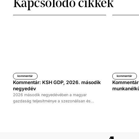
Kapcsolódó cikkek
kommentár
kommentár
Kommentár: KSH GDP, 2026. második
Kommentár: 
negyedév
munkanélkül
2026 második negyedévében a magyar
gazdaság teljesítménye a szezonálisan és
naptárhatással kiigazított és kiegyensúlyozott
adatok szerint, az előző év azonos időszakához
képest 1,6 százalékkal, míg az előző
negyedévhez képest 0,4 százalékkal bővült. Az
adat némileg elmaradt az elemzői várakozásoktól,
ugyanakkor továbbra is növekedési pályát jelez.