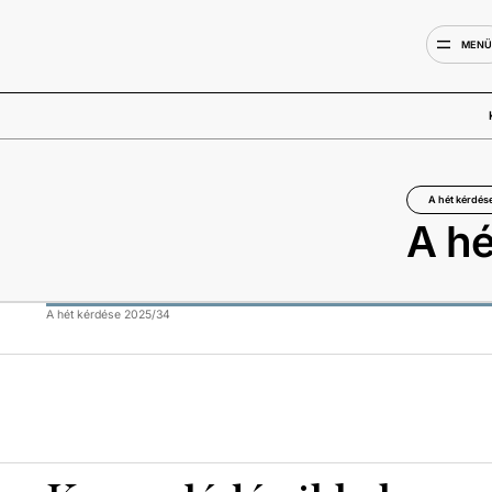
MEN
A hét kérdés
A h
A hét kérdése 2025/34