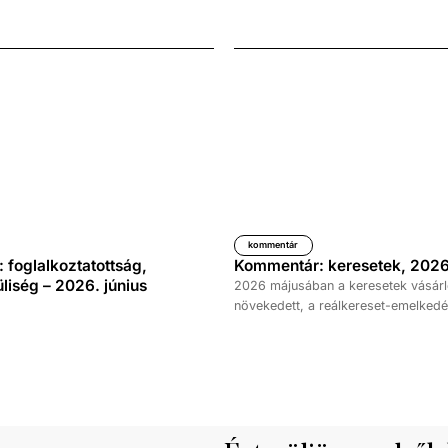
kommentár
foglalkoztatottság,
Kommentár: keresetek, 2026
iség – 2026. június
2026 májusában a keresetek vásárl
növekedett, a reálkereset-emelkedé
százalék volt az elmúlt év azonos 
képest. A bruttó átlagkereset emel
százalékot, a nettóé 11,0 százalékot 
emellett a bruttó mediánkereset érté
nettó mediáné pedig 11,5 százalékk
a tavalyi értékét.