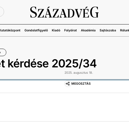
Ü
Kutatóközpont
Gondolatfigyelő
Kiadó
Folyóirat
Akadémia
Sajtószoba
Rólun
e
ét kérdése 2025/34
2025. augusztus 18.
MEGOSZTÁS