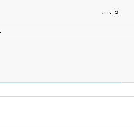
EN
HU
k