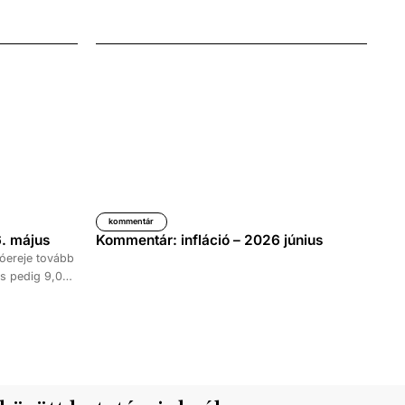
kommentár
. május
Kommentár: infláció – 2026 június
óereje tovább
s pedig 9,0
időszakához
kedése 8,7
tett ki,
ke 9,5, a
al haladta meg