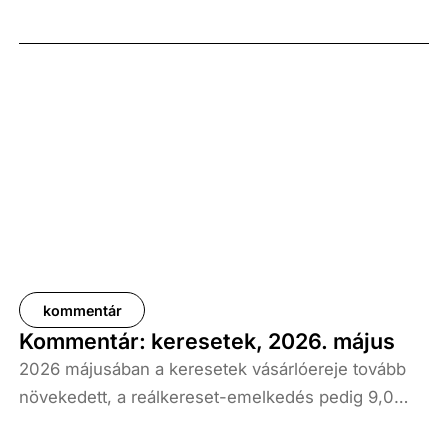
kommentár
Kommentár: keresetek, 2026. május
2026 májusában a keresetek vásárlóereje tovább
növekedett, a reálkereset-emelkedés pedig 9,0
százalék volt az elmúlt év azonos időszakához