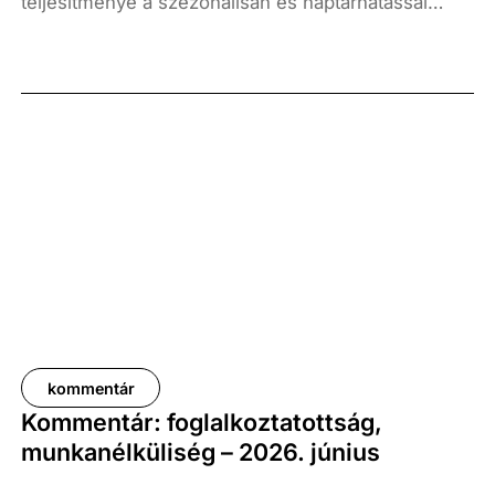
teljesítménye a szezonálisan és naptárhatással
kiigazított és kiegyensúlyozott adatok szerint, az
előző év azonos időszakához képest 1,6
százalékkal, míg az előző negyedévhez képest 0,4
százalékkal bővült. Az adat némileg elmaradt az
elemzői várakozásoktól, ugyanakkor továbbra is
növekedési pályát jelez.
kommentár
Kommentár: foglalkoztatottság,
munkanélküliség – 2026. június