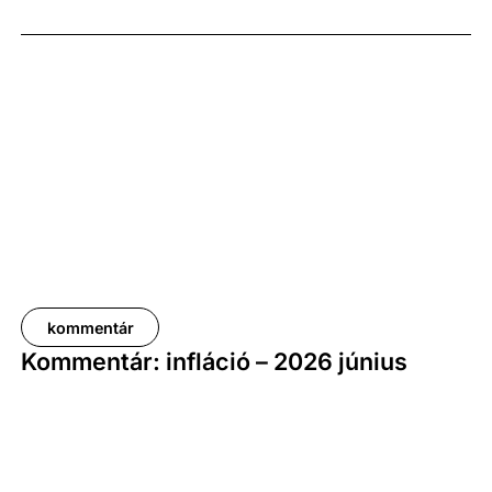
képest. A bruttó átlagkereset emelkedése 8,7
százalékot, a nettóé 11,0 százalékot tett ki, emellett
a bruttó mediánkereset értéke 9,5, a nettó mediáné
pedig 11,5 százalékkal haladta meg a tavalyi értékét.
kommentár
Kommentár: infláció – 2026 június