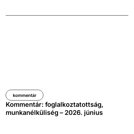
előző év azonos időszakához képest 1,6
százalékkal, míg az előző negyedévhez képest 0,4
százalékkal bővült. Az adat némileg elmaradt az
elemzői várakozásoktól, ugyanakkor továbbra is
növekedési pályát jelez.
kommentár
Kommentár: foglalkoztatottság,
munkanélküliség – 2026. június