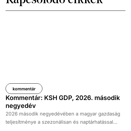
Kapcsolódó cikkek
kommentár
Kommentár: KSH GDP, 2026. második
negyedév
2026 második negyedévében a magyar gazdaság
teljesítménye a szezonálisan és naptárhatással
kiigazított és kiegyensúlyozott adatok szerint, az