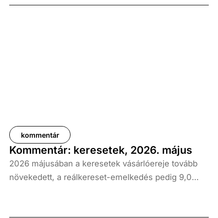
kommentár
Kommentár: keresetek, 2026. május
2026 májusában a keresetek vásárlóereje tovább
növekedett, a reálkereset-emelkedés pedig 9,0
százalék volt az elmúlt év azonos időszakához
képest. A bruttó átlagkereset emelkedése 8,7