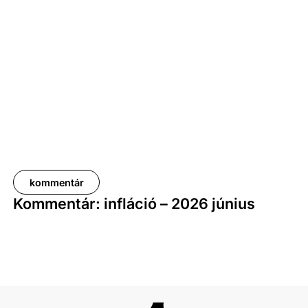
százalékot, a nettóé 11,0 százalékot tett ki, emellett
a bruttó mediánkereset értéke 9,5, a nettó mediáné
pedig 11,5 százalékkal haladta meg a tavalyi értékét.
kommentár
Kommentár: infláció – 2026 június