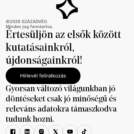
©
2026
SZÁZADVÉG
Minden jog fenntartva.
Értesüljön az elsők között
kutatásainkról,
újdonságainkról!
Hírlevél feliratkozás
Gyorsan változó világunkban jó
döntéseket csak jó minőségű és
releváns adatokra támaszkodva
tudunk hozni.