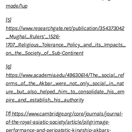
mode/1up
[5
]
https://www.researchgate.net/publication/354373042
_Mughal_Rulers’_1526-
1707_Religious_Tolerance_Policy_and_its_Impacts_
on_the_Society_of_Sub-Continent
[6
]
https://www.academia.edu/49630614/The_social_ref
orms_of_the_Akbar_were_not_only_social_in_nat
ure_but_also_helped_him_to_consolidate_his_em
pire_and_establish_his_authority
[7
]
https://www.cambridge.org/core/journals/journal-
of-the-royal-asiatic-society/article/pilgrimage-
performance-and-peripatetic-kingship-akbars-