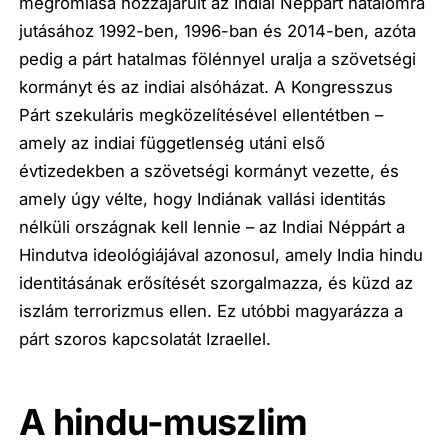
megromlása hozzájárult az Indiai Néppárt hatalomra
jutásához 1992-ben, 1996-ban és 2014-ben, azóta
pedig a párt hatalmas fölénnyel uralja a szövetségi
kormányt és az indiai alsóházat. A Kongresszus
Párt szekuláris megközelítésével ellentétben –
amely az indiai függetlenség utáni első
évtizedekben a szövetségi kormányt vezette, és
amely úgy vélte, hogy Indiának vallási identitás
nélküli országnak kell lennie – az Indiai Néppárt a
Hindutva ideológiájával azonosul, amely India hindu
identitásának erősítését szorgalmazza, és küzd az
iszlám terrorizmus ellen. Ez utóbbi magyarázza a
párt szoros kapcsolatát Izraellel.
A hindu-muszlim