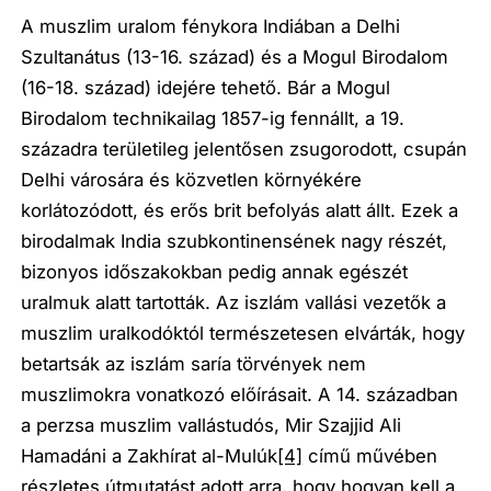
A muszlim uralom fénykora Indiában a Delhi
Szultanátus (13-16. század) és a Mogul Birodalom
(16-18. század) idejére tehető. Bár a Mogul
Birodalom technikailag 1857-ig fennállt, a 19.
századra területileg jelentősen zsugorodott, csupán
Delhi városára és közvetlen környékére
korlátozódott, és erős brit befolyás alatt állt. Ezek a
birodalmak India szubkontinensének nagy részét,
bizonyos időszakokban pedig annak egészét
uralmuk alatt tartották. Az iszlám vallási vezetők a
muszlim uralkodóktól természetesen elvárták, hogy
betartsák az iszlám saría törvények nem
muszlimokra vonatkozó előírásait. A 14. században
a perzsa muszlim vallástudós, Mir Szajjid Ali
Hamadáni a Zakhírat al-Mulúk
[4]
című művében
részletes útmutatást adott arra, hogy hogyan kell a