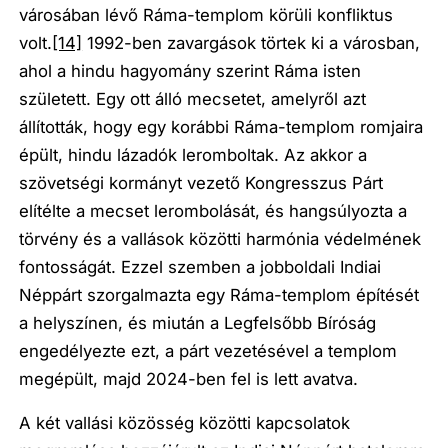
városában lévő Ráma-templom körüli konfliktus
volt.
[14]
1992-ben zavargások törtek ki a városban,
ahol a hindu hagyomány szerint Ráma isten
született. Egy ott álló mecsetet, amelyről azt
állították, hogy egy korábbi Ráma-templom romjaira
épült, hindu lázadók leromboltak. Az akkor a
szövetségi kormányt vezető Kongresszus Párt
elítélte a mecset lerombolását, és hangsúlyozta a
törvény és a vallások közötti harmónia védelmének
fontosságát. Ezzel szemben a jobboldali Indiai
Néppárt szorgalmazta egy Ráma-templom építését
a helyszínen, és miután a Legfelsőbb Bíróság
engedélyezte ezt, a párt vezetésével a templom
megépült, majd 2024-ben fel is lett avatva.
A két vallási közösség közötti kapcsolatok