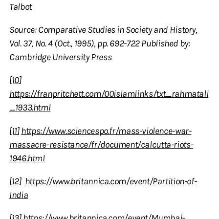
Talbot
Source: Comparative Studies in Society and History,
Vol. 37, No. 4 (Oct., 1995), pp. 692-722 Published by:
Cambridge University Press
[10
]
https://franpritchett.com/00islamlinks/txt_rahmatali
_1933.html
[11
]
https://www.sciencespo.fr/mass-violence-war-
massacre-resistance/fr/document/calcutta-riots-
1946.html
[
12]
https://www.britannica.com/event/Partition-of-
India
[
13]
https://www.britannica.com/event/Mumbai-