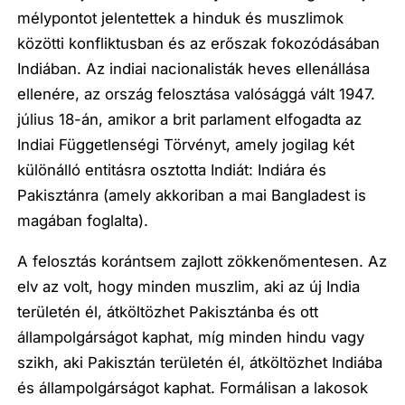
mélypontot jelentettek a hinduk és muszlimok
közötti konfliktusban és az erőszak fokozódásában
Indiában. Az indiai nacionalisták heves ellenállása
ellenére, az ország felosztása valósággá vált 1947.
július 18-án, amikor a brit parlament elfogadta az
Indiai Függetlenségi Törvényt, amely jogilag két
különálló entitásra osztotta Indiát: Indiára és
Pakisztánra (amely akkoriban a mai Bangladest is
magában foglalta).
A felosztás korántsem zajlott zökkenőmentesen. Az
elv az volt, hogy minden muszlim, aki az új India
területén él, átköltözhet Pakisztánba és ott
állampolgárságot kaphat, míg minden hindu vagy
szikh, aki Pakisztán területén él, átköltözhet Indiába
és állampolgárságot kaphat. Formálisan a lakosok