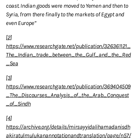
coast. Indian goods were moved to Yemen and then to
Syria, from there finally to the markets of Egypt and
even Europe”
[
2]
https://www.researchgate.net/publication/326361121_
The_Indian_trade_between_the_Gulf_and_the_Red
_Sea
[3
]
https://www.researchgate.net/publication/369404509
_The_Discourses_Analysis_of_the_Arab_Conquest
_of_Sindh
[4
]
https://archive.org/details/mirsayyidalihamadanisdh
akiratulmulukanannotationandtranslation/page/n57/