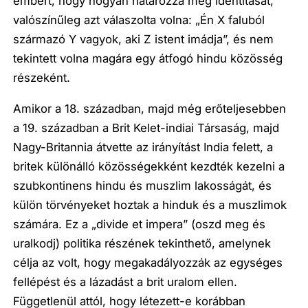
embert, hogy hogyan határozza meg identitását,
valószínűleg azt válaszolta volna: „Én X faluból
származó Y vagyok, aki Z istent imádja”, és nem
tekintett volna magára egy átfogó hindu közösség
részeként.
Amikor a 18. században, majd még erőteljesebben
a 19. században a Brit Kelet-indiai Társaság, majd
Nagy-Britannia átvette az irányítást India felett, a
britek különálló közösségekként kezdték kezelni a
szubkontinens hindu és muszlim lakosságát, és
külön törvényeket hoztak a hinduk és a muszlimok
számára. Ez a „divide et impera” (oszd meg és
uralkodj) politika részének tekinthető, amelynek
célja az volt, hogy megakadályozzák az egységes
fellépést és a lázadást a brit uralom ellen.
Függetlenül attól, hogy létezett-e korábban