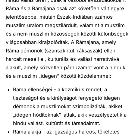
hindu vallás terén, csak a későbbi évszázadokban.
Ráma és a Rámájana csak azt követően vált egyre
jelentősebbé, miután Észak-Indiában számos
muszlim uralom megszilárdult, valamint a muszlim
és a nem muszlim közösségek közötti különbségek
világosabban kirajzolódtak. A Rámájana, amely
Ráma démonok (szanszkritul: ráksaszák) elleni
harcait meséli el, kulturális és vallási narratívává
alakult, amely közvetlen párhuzamot vont a hinduk
és a muszlim „idegen” közötti küzdelemmel:
Ráma ellenségei – a kozmikus rendet, a
tisztaságot és a királyságot fenyegető idegen
démonok a muszlimokat szimbolizálták, akiket
„idegen hódítóknak” láttak, akik veszélyeztetik a
hindu vallást, kultúrát és társadalmat.
Ráma alakja – az igazságos harcos, tökéletes