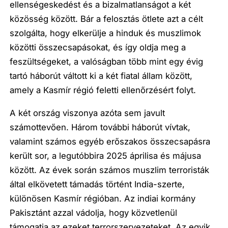
ellenségeskedést és a bizalmatlanságot a két
közösség között. Bár a felosztás ötlete azt a célt
szolgálta, hogy elkerülje a hinduk és muszlimok
közötti összecsapásokat, és így oldja meg a
feszültségeket, a valóságban több mint egy évig
tartó háborút váltott ki a két fiatal állam között,
amely a Kasmír régió feletti ellenőrzésért folyt.
A két ország viszonya azóta sem javult
számottevően. Három további háborút vívtak,
valamint számos egyéb erőszakos összecsapásra
került sor, a legutóbbira 2025 áprilisa és májusa
között. Az évek során számos muszlim terroristák
által elkövetett támadás történt India-szerte,
különösen Kasmír régióban. Az indiai kormány
Pakisztánt azzal vádolja, hogy közvetlenül
támogatja az ezeket terrorszervezeteket. Az egyik