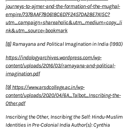
journeys-to-ajmer-and-the-formation-of-the-mughal-
empire/737BAAF780618C6D7F2457DA28E7A15C?
utm_campaign=shareaholic&utm_medium=copy_li
nk&utm_source=bookmark
[8
]
Ramayana and Political Imagination in India (1993)
https://indologyarchives.wordpress.com/wp-
content/uploads/2016/03/ramayana-and-political-
imagination.pdf
[9
]
https://www.arsdcollege.ac.in/wp-
content/uploads/2020/04/6A_Talbot_Inscribing-the-
Other.pdf
Inscribing the Other, Inscribing the Self: Hindu-Muslim
Identities in Pre-Colonial India Author(s): Cynthia