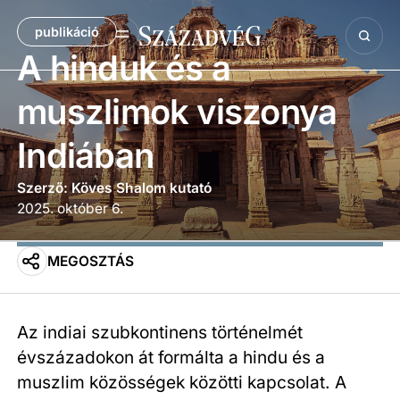
publikáció
A hinduk és a
muszlimok viszonya
Indiában
Szerző: Köves Shalom kutató
2025. október 6.
MEGOSZTÁS
Az indiai szubkontinens történelmét
évszázadokon át formálta a hindu és a
muszlim közösségek közötti kapcsolat. A