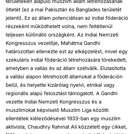
területeken alapuló muszlim állam létrehozásának
ötletét (ez a mai Pakisztán és Banglades területét
jelenti). Ez az állam potenciálisan az indiai föderáció
részeként működhetett volna, nem feltétlenül
teljesen különálló országként. Az Indiai Nemzeti
Kongresszus vezetője, Mahátma Gandhi
határozottan ellenezte ezt az elképzelést, mivel egy
szekuláris indiai föderáció létrehozására törekedett,
amelyben a vallás és az állam szétválik. Elutasította
a vallási alapon létrehozott államokat a föderáción
belül, és helyette kizárólag nyelvi, etnikai vagy
regionális alapú felosztást támogatott. A Gandhi
vezette Indiai Nemzeti Kongresszus és a
muszlimokat képviselő Muszlim Liga közötti
ellentétek kiéleződésével 1933-ban egy muszlim
aktivista, Chaudhry Rahmat Ali közzétett egy cikket,