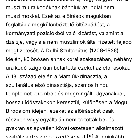
muszlim uralkodóknak bánniuk az indiai nem
muszlimokkal. Ezek az előírások magukban
foglalták a megkülönböztető öltözködést, a
kormányzati pozíciókból való kizárást, valamint a
dzsizje, vagyis a nem muszlimok által fizetett fejadó
megfizetését. A Delhi Szultanátus (1206-1526)
idején, különösen annak korai szakaszában, néhány
uralkodó szigorúan betartotta ezeket az előírásokat.
A 13. század elején a Mamlúk-dinasztia, a
szultanátus első dinasztiája, számos hindu
templomot lerombolt és megrongált. Ugyanakkor,
hosszú időszakokon keresztül, különösen a Mogul
Birodalom idején, ezeket az előírásokat csak
részben vagy egyáltalán nem tartották be, és
gyakran az egyetlen következetesen alkalmazott
szabály a dzsizje beszedése volt.
[5]
A leginkább