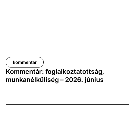
növekedési pályát jelez.
kommentár
Kommentár: foglalkoztatottság,
munkanélküliség – 2026. június