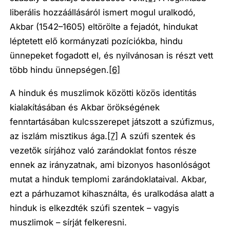
liberális hozzáállásáról ismert mogul uralkodó,
Akbar (1542–1605) eltörölte a fejadót, hindukat
léptetett elő kormányzati pozíciókba, hindu
ünnepeket fogadott el, és nyilvánosan is részt vett
több hindu ünnepségen.
[6]
A hinduk és muszlimok közötti közös identitás
kialakításában és Akbar örökségének
fenntartásában kulcsszerepet játszott a szúfizmus,
az iszlám misztikus ága.
[7]
A szúfi szentek és
vezetők sírjához való zarándoklat fontos része
ennek az irányzatnak, ami bizonyos hasonlóságot
mutat a hinduk templomi zarándoklataival. Akbar,
ezt a párhuzamot kihasználta, és uralkodása alatt a
hinduk is elkezdték szúfi szentek – vagyis
muszlimok – sírját felkeresni.