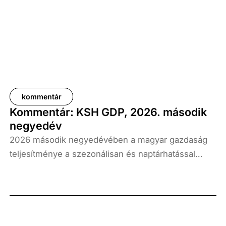
kommentár
Kommentár: KSH GDP, 2026. második
negyedév
2026 második negyedévében a magyar gazdaság
teljesítménye a szezonálisan és naptárhatással
kiigazított és kiegyensúlyozott adatok szerint, az
előző év azonos időszakához képest 1,6
százalékkal, míg az előző negyedévhez képest 0,4
százalékkal bővült. Az adat némileg elmaradt az
elemzői várakozásoktól, ugyanakkor továbbra is