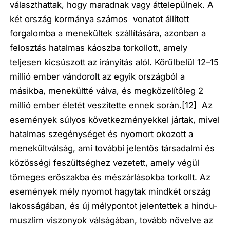
választhattak, hogy maradnak vagy áttelepülnek. A
két ország kormánya számos vonatot állított
forgalomba a menekültek szállítására, azonban a
felosztás hatalmas káoszba torkollott, amely
teljesen kicsúszott az irányítás alól. Körülbelül 12–15
millió ember vándorolt az egyik országból a
másikba, menekültté válva, és megközelítőleg 2
millió ember életét veszítette ennek során.
[12]
Az
események súlyos következményekkel jártak, mivel
hatalmas szegénységet és nyomort okozott a
menekültválság, ami további jelentős társadalmi és
közösségi feszültséghez vezetett, amely végül
tömeges erőszakba és mészárlásokba torkollt. Az
események mély nyomot hagytak mindkét ország
lakosságában, és új mélypontot jelentettek a hindu-
muszlim viszonyok válságában, tovább növelve az