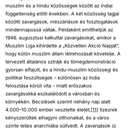
muszlim és a hindu közösségek között az indiai
függetlenség előtti években. A két közösség tagjai
közötti zavargások, mészárlások és fosztogatások
mindennapossá váltak. Példaként említhetjük az
1946. augusztusi kalkuttai zavargásokat, amikor a
Muszlim Liga kihirdette a „Közvetlen Akció Napját”,
hogy külön muszlim állam létrehozását követelje. A
tervezett általános sztrájk és tömegdemonstráció
gyorsan elfajult, és a hindu-muszlim közösségi és
politikai feszültségek – különösen az India
felosztása körüli vita – miatt erőszakos
zavargásokká eszkalálódott a városban és
környékén. Becslések szerint néhány nap alatt
4.000–10.000 ember vesztette életét,
[11]
tízezrek
kényszerültek elhagyni otthonaikat, és a város
szinte teljes anarchiába süllyedt. A zavargások új