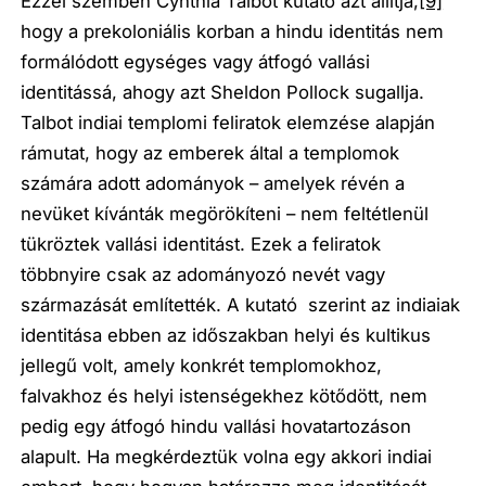
Ezzel szemben Cynthia Talbot kutató azt állítja,
[9]
hogy a prekoloniális korban a hindu identitás nem
formálódott egységes vagy átfogó vallási
identitássá, ahogy azt Sheldon Pollock sugallja.
Talbot indiai templomi feliratok elemzése alapján
rámutat, hogy az emberek által a templomok
számára adott adományok – amelyek révén a
nevüket kívánták megörökíteni – nem feltétlenül
tükröztek vallási identitást. Ezek a feliratok
többnyire csak az adományozó nevét vagy
származását említették. A kutató szerint az indiaiak
identitása ebben az időszakban helyi és kultikus
jellegű volt, amely konkrét templomokhoz,
falvakhoz és helyi istenségekhez kötődött, nem
pedig egy átfogó hindu vallási hovatartozáson
alapult. Ha megkérdeztük volna egy akkori indiai