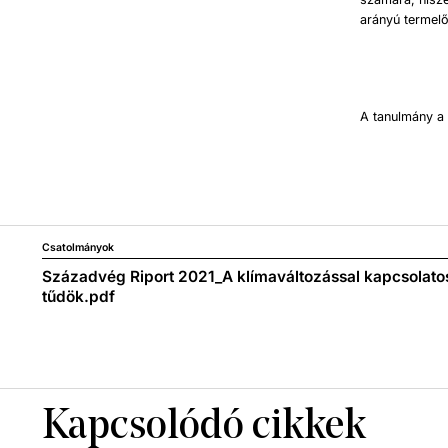
arányú termel
A tanulmány 
Csatolmányok
Századvég Riport 2021_A klímaváltozással kapcsolatos 
tűdök.pdf
Kapcsolódó cikkek