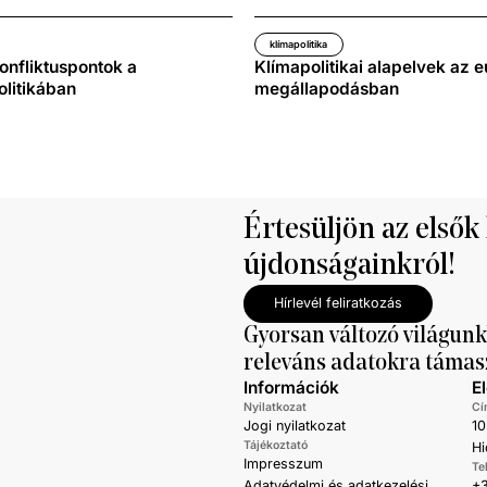
klímapolitika
konfliktuspontok a
Klímapolitikai alapelvek az e
litikában
megállapodásban
Értesüljön az elsők
újdonságainkról!
Hírlevél feliratkozás
Gyorsan változó világunk
releváns adatokra támas
Információk
E
Nyilatkozat
Cí
Jogi nyilatkozat
10
Tájékoztató
Hi
Impresszum
Te
Adatvédelmi és adatkezelési
+3