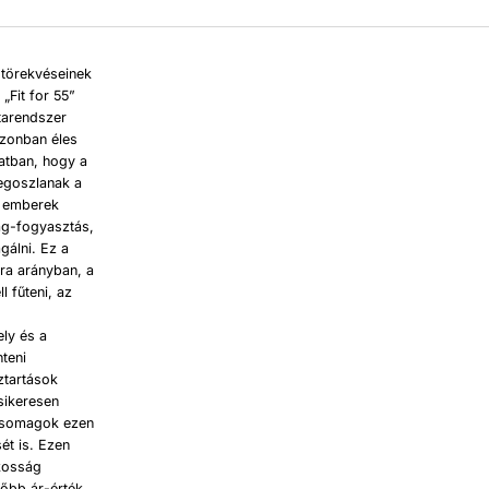
 törekvéseinek
„Fit for 55”
tarendszer
azonban éles
atban, hogy a
egoszlanak a
z emberek
ag-fogyasztás,
gálni. Ez a
ra arányban, a
l fűteni, az
ely és a
teni
ztartások
sikeresen
 csomagok ezen
ét is. Ezen
kosság
őbb ár-érték