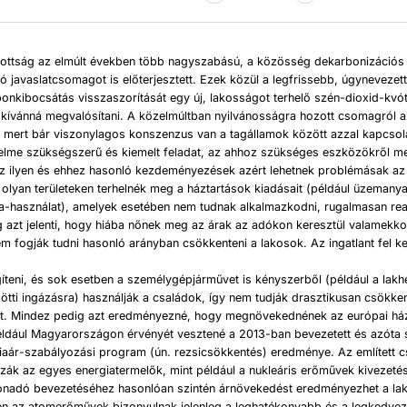
zottság az elmúlt években több nagyszabású, a közösség dekarbonizációs
ó javaslatcsomagot is előterjesztett. Ezek közül a legfrissebb, úgynevezett 
onkibocsátás visszaszorítását egy új, lakosságot terhelő szén-dioxid-kvó
 kívánná megvalósítani. A közelmúltban nyilvánosságra hozott csomagról 
, mert bár viszonylagos konszenzus van a tagállamok között azzal kapcsol
elme szükségszerű és kiemelt feladat, az ahhoz szükséges eszközökről m
z ilyen és ehhez hasonló kezdeményezések azért lehetnek problémásak a
olyan területeken terhelnék meg a háztartások kiadásait (például üzemany
a-használat), amelyek esetében nem tudnak alkalmazkodni, rugalmasan rea
 azt jelenti, hogy hiába nőnek meg az árak az adókon keresztül valamekko
m fogják tudni hasonló arányban csökkenteni a lakosok. Az ingatlant fel kel
íteni, és sok esetben a személygépjárművet is kényszerből (például a lakh
tti ingázásra) használják a családok, így nem tudják drasztikusan csökken
t. Mindez pedig azt eredményezné, hogy megnövekednének az európai há
például Magyarországon érvényét vesztené a 2013-ban bevezetett és azóta 
aár-szabályozási program (ún. rezsicsökkentés) eredménye. Az említett
zák az egyes energiatermelők, mint például a nukleáris erőművek kivezetés
onadó bevezetéséhez hasonlóan szintén árnövekedést eredményezhet a la
en az atomerőművek bizonyulnak jelenleg a leghatékonyabb és a legkedvez