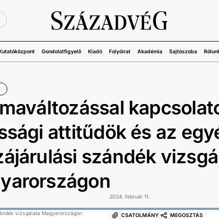
Ü
Kutatóközpont
Gondolatfigyelő
Kiadó
Folyóirat
Akadémia
Sajtószoba
Rólun
ímaváltozással kapcsolat
ssági attitűdök és az egy
ájárulási szándék vizsgá
yarországon
2024. február 11.
szándék vizsgálata Magyarországon
CSATOLMÁNY
MEGOSZTÁS