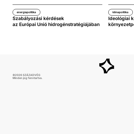
energiapolitika
klímapolitika
Szabályozási kérdések
Ideológiai 
az Európai Unió hidrogénstratégiájában
környezetpo
©
2026
SZÁZADVÉG
Minden jog fenntartva.