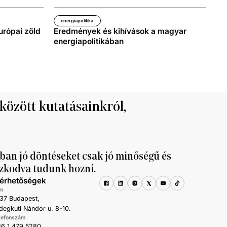
energiapolitika
urópai zöld
Eredmények és kihívások a magyar
energiapolitikában
 között kutatásainkról,
ban jó döntéseket csak jó minőségű és
zkodva tudunk hozni.
lérhetőségek
m
37 Budapest,
degkuti Nándor u. 8-10.
lefonszám
6 1 479 5280