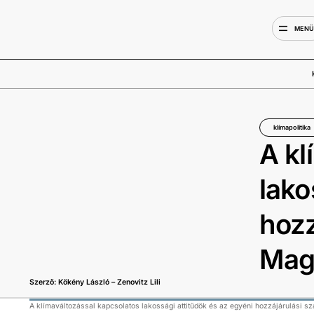
MEN
klímapolitika
A kl
lako
hozz
Mag
Szerző: Kökény László – Zenovitz Lili
A klímaváltozással kapcsolatos lakossági attitűdök és az egyéni hozzájárulási 