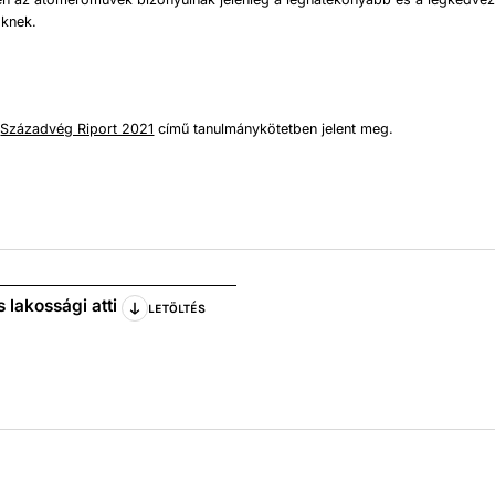
őknek.
a
Századvég Riport 2021
című tanulmánykötetben jelent meg.
lakossági atti
LETÖLTÉS