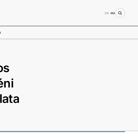
EN
HU
k
os
éni
lata