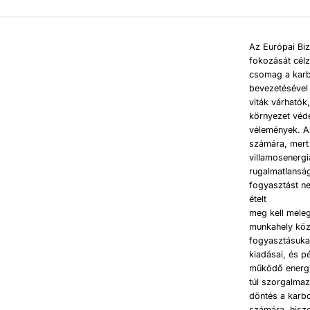
Az Európai Bi
fokozását célz
csomag a karb
bevezetésével
viták várhatók
környezet véd
vélemények. A
számára, mert 
villamosenergi
rugalmatlanság
fogyasztást ne
ételt
meg kell meleg
munkahely közö
fogyasztásuka
kiadásai, és 
működő energi
túl szorgalmaz
döntés a karb
számára, hisz