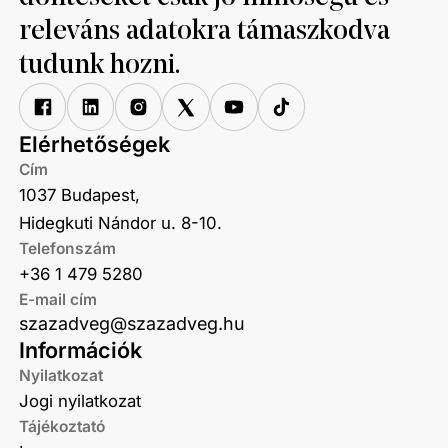
releváns adatokra támaszkodva
tudunk hozni.
Elérhetőségek
Cím
1037 Budapest,
Hidegkuti Nándor u. 8-10.
Telefonszám
+36 1 479 5280
E-mail cím
szazadveg@szazadveg.hu
Információk
Nyilatkozat
Jogi nyilatkozat
Tájékoztató