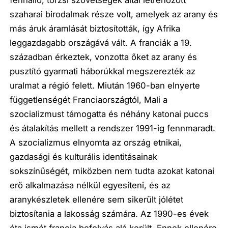
szaharai birodalmak része volt, amelyek az arany és
más áruk áramlását biztosították, így Afrika
leggazdagabb országává vált. A franciák a 19.
században érkeztek, vonzotta őket az arany és
pusztító gyarmati háborúkkal megszerezték az
uralmat a régió felett. Miután 1960-ban elnyerte
függetlenségét Franciaországtól, Mali a
szocializmust támogatta és néhány katonai puccs
és átalakítás mellett a rendszer 1991-ig fennmaradt.
A szocializmus elnyomta az ország etnikai,
gazdasági és kulturális identitásainak
sokszínűségét, miközben nem tudta azokat katonai
erő alkalmazása nélkül egyesíteni, és az
aranykészletek ellenére sem sikerült jólétet
biztosítania a lakosság számára. Az 1990-es évek
óta ismét francia befolyás alá került. Ennek ellenére