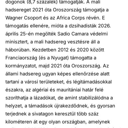
dogonok (8,7 százalék) támogatják. A mali
hadsereget 2021 óta Oroszország támogatja a
Wagner Csoport és az Africa Corps révén. E
támogatás ellenére, mióta a dzsihadisták 2026.
április 25-én megölték Sadio Camara védelmi
minisztert, a mali hadsereg vesztésre áll a
háborúban. Kezdetben 2012 és 2020 között
Franciaország (és a Nyugat) támogatta a
kormányzatot, majd 2021 óta Oroszország. Az
állami hadsereg ugyan képes ellenőrzése alatt
tartani a városi területeket, és légitámadásokkal
északra, az algériai és mauritániai határ felé
szoríthatja a lázadókat, de amint stabilizálódna a
helyzet, a támadások újrakezdődnek, és gyorsan
terjednek a sivatagon keresztül több száz
kilométeren át egy olyan országban, amelynek