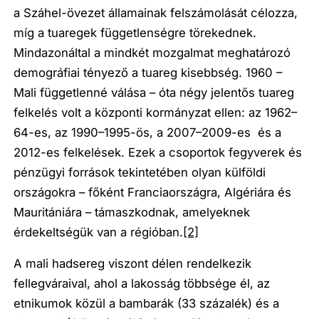
a Száhel-övezet államainak felszámolását célozza,
míg a tuaregek függetlenségre törekednek.
Mindazonáltal a mindkét mozgalmat meghatározó
demográfiai tényező a tuareg kisebbség. 1960 –
Mali függetlenné válása – óta négy jelentős tuareg
felkelés volt a központi kormányzat ellen: az 1962–
64-es, az 1990–1995-ös, a 2007–2009-es és a
2012-es felkelések. Ezek a csoportok fegyverek és
pénzügyi források tekintetében olyan külföldi
országokra – főként Franciaországra, Algériára és
Mauritániára – támaszkodnak, amelyeknek
érdekeltségük van a régióban.
[2]
A mali hadsereg viszont délen rendelkezik
fellegváraival, ahol a lakosság többsége él, az
etnikumok közül a bambarák (33 százalék) és a