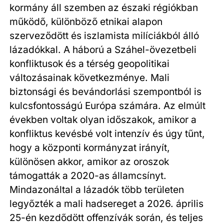
kormány áll szemben az északi régiókban
működő, különböző etnikai alapon
szerveződött és iszlamista milíciákból álló
lázadókkal. A háború a Száhel-övezetbeli
konfliktusok és a térség geopolitikai
változásainak következménye. Mali
biztonsági és bevándorlási szempontból is
kulcsfontosságú Európa számára. Az elmúlt
években voltak olyan időszakok, amikor a
konfliktus kevésbé volt intenzív és úgy tűnt,
hogy a központi kormányzat irányít,
különösen akkor, amikor az oroszok
támogatták a 2020-as államcsínyt.
Mindazonáltal a lázadók több területen
legyőzték a mali hadsereget a 2026. április
25-én kezdődött offenzívák során, és teljes