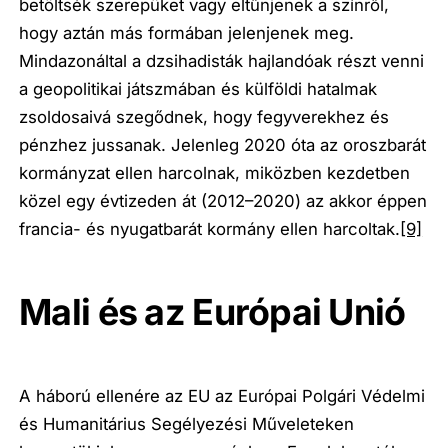
betöltsék szerepüket vagy eltűnjenek a színről,
hogy aztán más formában jelenjenek meg.
Mindazonáltal a dzsihadisták hajlandóak részt venni
a geopolitikai játszmában és külföldi hatalmak
zsoldosaivá szegődnek, hogy fegyverekhez és
pénzhez jussanak. Jelenleg 2020 óta az oroszbarát
kormányzat ellen harcolnak, miközben kezdetben
közel egy évtizeden át (2012–2020) az akkor éppen
francia- és nyugatbarát kormány ellen harcoltak.
[9]
Mali és az Európai Unió
A háború ellenére az EU az Európai Polgári Védelmi
és Humanitárius Segélyezési Műveleteken