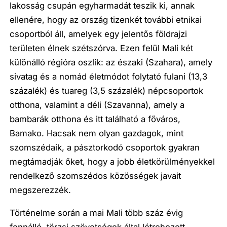
lakosság csupán egyharmadát teszik ki, annak
ellenére, hogy az ország tizenkét további etnikai
csoportból áll, amelyek egy jelentős földrajzi
területen élnek szétszórva. Ezen felül Mali két
különálló régióra oszlik: az északi (Szahara), amely
sivatag és a nomád életmódot folytató fulani (13,3
százalék) és tuareg (3,5 százalék) népcsoportok
otthona, valamint a déli (Szavanna), amely a
bambarák otthona és itt található a főváros,
Bamako. Hacsak nem olyan gazdagok, mint
szomszédaik, a pásztorkodó csoportok gyakran
megtámadják őket, hogy a jobb életkörülményekkel
rendelkező szomszédos közösségek javait
megszerezzék.
Történelme során a mai Mali több száz évig
fennálló, törzsi szövetségek által létrehozott