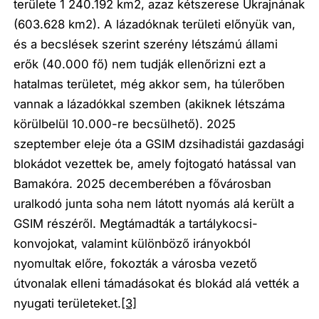
területe 1 240.192 km2, azaz kétszerese Ukrajnának
(603.628 km2). A lázadóknak területi előnyük van,
és a becslések szerint szerény létszámú állami
erők (40.000 fő) nem tudják ellenőrizni ezt a
hatalmas területet, még akkor sem, ha túlerőben
vannak a lázadókkal szemben (akiknek létszáma
körülbelül 10.000-re becsülhető). 2025
szeptember eleje óta a GSIM dzsihadistái gazdasági
blokádot vezettek be, amely fojtogató hatással van
Bamakóra. 2025 decemberében a fővárosban
uralkodó junta soha nem látott nyomás alá került a
GSIM részéről. Megtámadták a tartálykocsi-
konvojokat, valamint különböző irányokból
nyomultak előre, fokozták a városba vezető
útvonalak elleni támadásokat és blokád alá vették a
nyugati területeket.
[3]