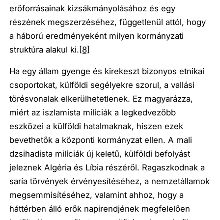
erőforrásainak kizsákmányolásához és egy
részének megszerzéséhez, függetlenül attól, hogy
a háború eredményeként milyen kormányzati
struktúra alakul ki.
[8]
Ha egy állam gyenge és kirekeszt bizonyos etnikai
csoportokat, külföldi segélyekre szorul, a vallási
törésvonalak elkerülhetetlenek. Ez magyarázza,
miért az iszlamista milíciák a legkedvezőbb
eszközei a külföldi hatalmaknak, hiszen ezek
bevethetők a központi kormányzat ellen. A mali
dzsihadista milíciák új keletű, külföldi befolyást
jeleznek Algéria és Líbia részéről. Ragaszkodnak a
saría törvények érvényesítéséhez, a nemzetállamok
megsemmisítéséhez, valamint ahhoz, hogy a
háttérben álló erők napirendjének megfelelően