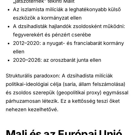
„játszótérnek” tekinti Malit
Az iszlamista milíciák a leghatékonyabb külső
eszközök a kormányzat ellen
A dzsihadisták hajlandók zsoldosként működni:
fegyverekért és pénzért cserébe
2012–2020: a nyugat- és franciabarát kormány
ellen
2020–2026: az oroszbarát junta ellen
Strukturális paradoxon: A dzsihadista milíciák
politikai-ideológiai célja (saría, állam felszámolása)
és zsoldos szerepük (geopolitikai proxy) egymással
párhuzamosan létezik. Ez a kettősség teszi őket
nehezen kezelhetővé.
Mali és az Európai Unió