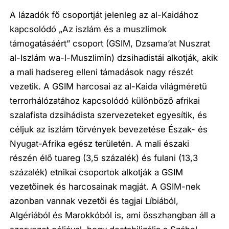
A lázadók fő csoportját jelenleg az al-Kaidához
kapcsolódó „Az iszlám és a muszlimok
támogatásáért” csoport (GSIM, Dzsama’at Nuszrat
al-Iszlám wa-l-Muszlimín) dzsihadistái alkotják, akik
a mali hadsereg elleni támadások nagy részét
vezetik. A GSIM harcosai az al-Kaida világméretű
terrorhálózatához kapcsolódó különböző afrikai
szalafista dzsihádista szervezeteket egyesítik, és
céljuk az iszlám törvények bevezetése Észak- és
Nyugat-Afrika egész területén. A mali északi
részén élő tuareg (3,5 százalék) és fulani (13,3
százalék) etnikai csoportok alkotják a GSIM
vezetőinek és harcosainak magját. A GSIM-nek
azonban vannak vezetői és tagjai Líbiából,
Algériából és Marokkóból is, ami összhangban áll a