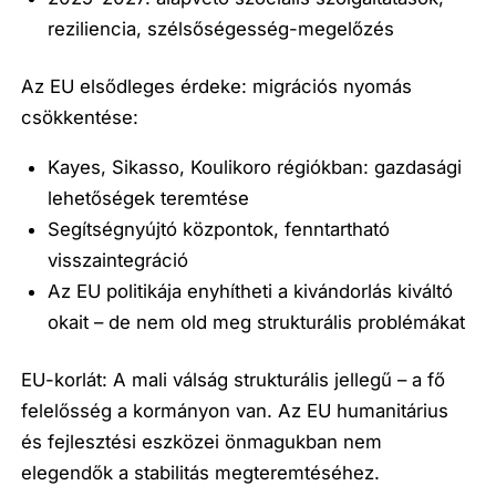
reziliencia, szélsőségesség-megelőzés
Az EU elsődleges érdeke: migrációs nyomás
csökkentése:
Kayes, Sikasso, Koulikoro régiókban: gazdasági
lehetőségek teremtése
Segítségnyújtó központok, fenntartható
visszaintegráció
Az EU politikája enyhítheti a kivándorlás kiváltó
okait – de nem old meg strukturális problémákat
EU-korlát: A mali válság strukturális jellegű – a fő
felelősség a kormányon van. Az EU humanitárius
és fejlesztési eszközei önmagukban nem
elegendők a stabilitás megteremtéséhez.