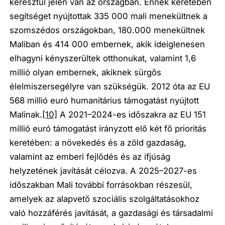
keresztül jelen van az országban. Ennek keretében
segítséget nyújtottak 335 000 mali menekültnek a
szomszédos országokban, 180.000 menekültnek
Maliban és 414 000 embernek, akik ideiglenesen
elhagyni kényszerültek otthonukat, valamint 1,6
millió olyan embernek, akiknek sürgős
élelmiszersegélyre van szükségük. 2012 óta az EU
568 millió euró humanitárius támogatást nyújtott
Malinak.
[10]
A 2021–2024-es időszakra az EU 151
millió euró támogatást irányzott elő két fő prioritás
keretében: a növekedés és a zöld gazdaság,
valamint az emberi fejlődés és az ifjúság
helyzetének javítását célozva. A 2025–2027-es
időszakban Mali további forrásokban részesül,
amelyek az alapvető szociális szolgáltatásokhoz
való hozzáférés javítását, a gazdasági és társadalmi