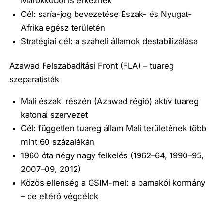
Marokkóból is érkeznek
Cél: saría-jog bevezetése Észak- és Nyugat-
Afrika egész területén
Stratégiai cél: a száheli államok destabilizálása
Azawad Felszabadítási Front (FLA) – tuareg
szeparatisták
Mali északi részén (Azawad régió) aktív tuareg
katonai szervezet
Cél: független tuareg állam Mali területének több
mint 60 százalékán
1960 óta négy nagy felkelés (1962–64, 1990–95,
2007–09, 2012)
Közös ellenség a GSIM-mel: a bamakói kormány
– de eltérő végcélok