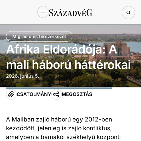
Migráció és térszerkezet
Afrika Eldorádója: A
mali háború háttérokai
2026. június 5.
CSATOLMÁNY
MEGOSZTÁS
A Maliban zajló háború egy 2012-ben
kezdődött, jelenleg is zajló konfliktus,
amelyben a bamakói székhelyű központi