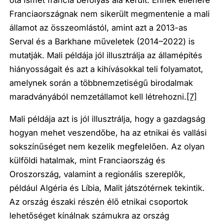
Franciaországnak nem sikerült megmentenie a mali
államot az összeomlástól, amint azt a 2013-as
Serval és a Barkhane műveletek (2014–2022) is
mutatják. Mali példája jól illusztrálja az államépítés
hiányosságait és azt a kihívásokkal teli folyamatot,
amelynek során a többnemzetiségű birodalmak
maradványából nemzetállamot kell létrehozni.
[7]
Mali példája azt is jól illusztrálja, hogy a gazdagság
hogyan mehet veszendőbe, ha az etnikai és vallási
sokszínűséget nem kezelik megfelelően. Az olyan
külföldi hatalmak, mint Franciaország és
Oroszország, valamint a regionális szereplők,
például Algéria és Líbia, Malit játszótérnek tekintik.
Az ország északi részén élő etnikai csoportok
lehetőséget kínálnak számukra az ország