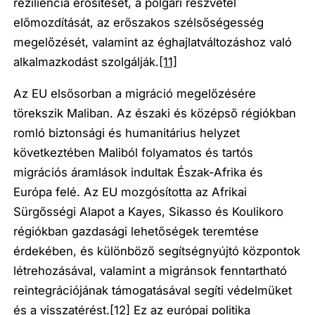
reziliencia erősítését, a polgári részvétel
előmozdítását, az erőszakos szélsőségesség
megelőzését, valamint az éghajlatváltozáshoz való
alkalmazkodást szolgálják.
[11]
Az EU elsősorban a migráció megelőzésére
törekszik Maliban. Az északi és középső régiókban
romló biztonsági és humanitárius helyzet
következtében Maliból folyamatos és tartós
migrációs áramlások indultak Észak-Afrika és
Európa felé. Az EU mozgósította az Afrikai
Sürgősségi Alapot a Kayes, Sikasso és Koulikoro
régiókban gazdasági lehetőségek teremtése
érdekében, és különböző segítségnyújtó központok
létrehozásával, valamint a migránsok fenntartható
reintegrációjának támogatásával segíti védelmüket
és a visszatérést.
[12]
Ez az európai politika