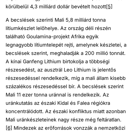
körülbelül 4,3 milliárd dollár bevételt hozott
[5]
A becslések szerinti Mali 5,8 milliárd tonna
lítiumkészlet lelőhelye. Az ország déli részén
található Goulamina-projekt Afrika egyik
legnagyobb lítiumtelepét rejti, amelynek készletei, a
becslések szerint, meghaladják a 200 millió tonnát.
A kínai Ganfeng Lithium birtokolja a többségi
részesedést, az ausztrál Leo Lithium is jelentős
részesedéssel rendelkezik, míg a mali állam kisebb
százalékos részesedéssel bír. A becslések szerint
Mali 11 ezer tonna uránnal is rendelkezik. Az
uránkutatás az északi Kidal és Falea régiókra
koncentrálódott. Az északi konfliktus miatt azonban
Mali uránkészleteinek nagy része még feltáratlan.
[6]
Mindezek az erőforrások vonzzák a nemzetközi