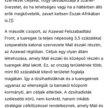
szervezet céljával, hogy destabilizálja a Száhel-
övezetet, és ha lehetséges vagy ha a háttérben álló
erők megkövetelik, zavart keltsen Észak-Afrikában
is.
[1]
A második csoport, az Azawad Felszabadítási
Front, a tuaregek (a teljes népesség 3,5 százaléka)
szeparatista katonai szervezete Mali északi részén,
az Azawad régióban. Céljuk egy olyan állam
létrehozása, amely Mali északi és középső részén a
tuaregek által lakott. Ez, az ország területének több,
mint 60 százalékát kitevő területet foglalja
magában. Így a dzsihadistáknak és a tuaregeknek
ugyanaz az ellenségük (a bamakói központi
kormányt), ám céljaik eltérőek. A dzsihadisták
szélesebb körű, nem konkrét, hanem inkább
stratégiai célkitűzéssel rendelkeznek, amely Mali és