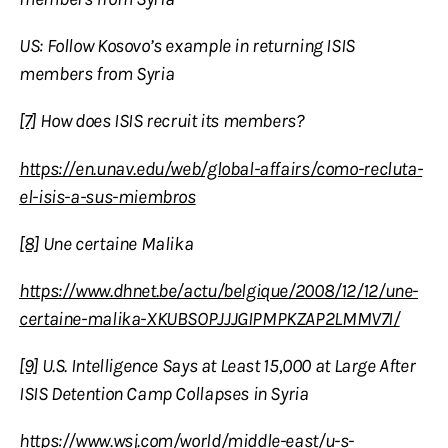
US: Follow Kosovo’s example in returning ISIS
members from Syria
[7]
How does ISIS recruit its members?
https://en.unav.edu/web/global-affairs/como-recluta-
el-isis-a-sus-miembros
[8]
Une certaine Malika
https://www.dhnet.be/actu/belgique/2008/12/12/une-
certaine-malika-XKUBSOPJJJGIPMPKZAP2LMMV7I/
[9]
U.S. Intelligence Says at Least 15,000 at Large After
ISIS Detention Camp Collapses in Syria
https://www.wsj.com/world/middle-east/u-s-