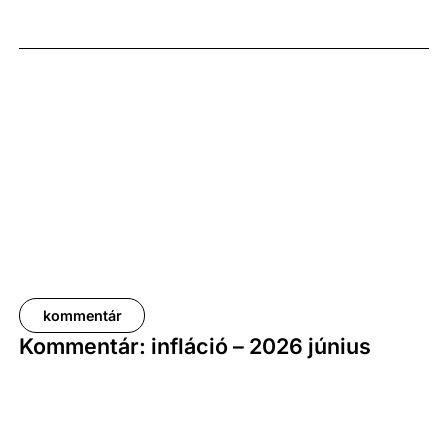
képest. A bruttó átlagkereset emelkedése 8,7
százalékot, a nettóé 11,0 százalékot tett ki, emellett
a bruttó mediánkereset értéke 9,5, a nettó mediáné
pedig 11,5 százalékkal haladta meg a tavalyi értékét.
kommentár
Kommentár: infláció – 2026 június