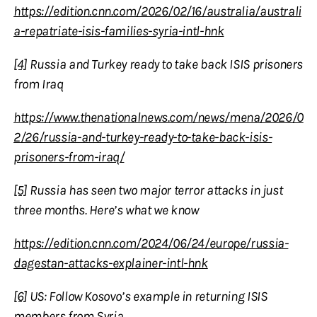
https://edition.cnn.com/2026/02/16/australia/australi
a-repatriate-isis-families-syria-intl-hnk
[4]
Russia and Turkey ready to take back ISIS prisoners
from Iraq
https://www.thenationalnews.com/news/mena/2026/0
2/26/russia-and-turkey-ready-to-take-back-isis-
prisoners-from-iraq/
[5]
Russia has seen two major terror attacks in just
three months. Here’s what we know
https://edition.cnn.com/2024/06/24/europe/russia-
dagestan-attacks-explainer-intl-hnk
[6]
US: Follow Kosovo’s example in returning ISIS
members from Syria