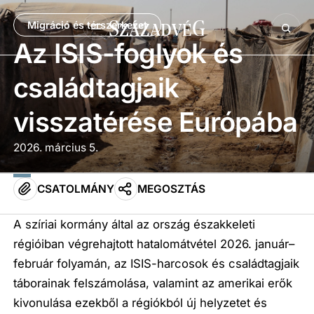
Migráció és térszerkezet
Az ISIS-foglyok és
családtagjaik
visszatérése Európába
2026. március 5.
CSATOLMÁNY
MEGOSZTÁS
A szíriai kormány által az ország északkeleti
régióiban végrehajtott hatalomátvétel 2026. január–
február folyamán, az ISIS-harcosok és családtagjaik
táborainak felszámolása, valamint az amerikai erők
kivonulása ezekből a régiókból új helyzetet és