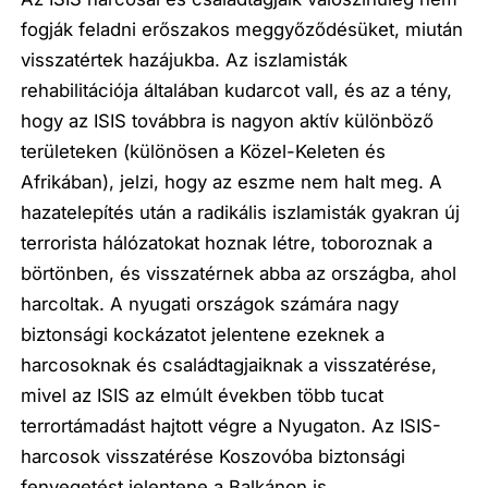
fogják feladni erőszakos meggyőződésüket, miután
visszatértek hazájukba. Az iszlamisták
rehabilitációja általában kudarcot vall, és az a tény,
hogy az ISIS továbbra is nagyon aktív különböző
területeken (különösen a Közel-Keleten és
Afrikában), jelzi, hogy az eszme nem halt meg. A
hazatelepítés után a radikális iszlamisták gyakran új
terrorista hálózatokat hoznak létre, toboroznak a
börtönben, és visszatérnek abba az országba, ahol
harcoltak. A nyugati országok számára nagy
biztonsági kockázatot jelentene ezeknek a
harcosoknak és családtagjaiknak a visszatérése,
mivel az ISIS az elmúlt években több tucat
terrortámadást hajtott végre a Nyugaton. Az ISIS-
harcosok visszatérése Koszovóba biztonsági
fenyegetést jelentene a Balkánon is.