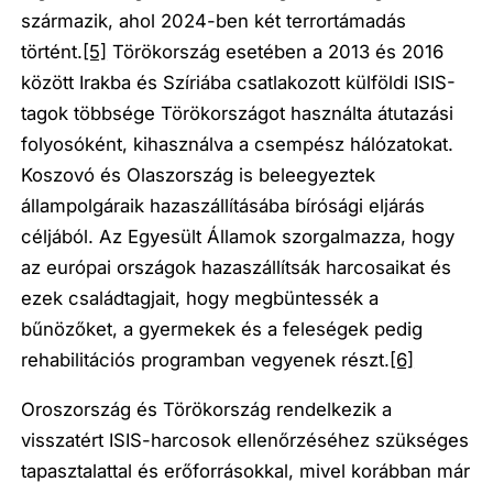
származik, ahol 2024-ben két terrortámadás
történt.
[5]
Törökország esetében a 2013 és 2016
között Irakba és Szíriába csatlakozott külföldi ISIS-
tagok többsége Törökországot használta átutazási
folyosóként, kihasználva a csempész hálózatokat.
Koszovó és Olaszország is beleegyeztek
állampolgáraik hazaszállításába bírósági eljárás
céljából. Az Egyesült Államok szorgalmazza, hogy
az európai országok hazaszállítsák harcosaikat és
ezek családtagjait, hogy megbüntessék a
bűnözőket, a gyermekek és a feleségek pedig
rehabilitációs programban vegyenek részt.
[6]
Oroszország és Törökország rendelkezik a
visszatért ISIS-harcosok ellenőrzéséhez szükséges
tapasztalattal és erőforrásokkal, mivel korábban már