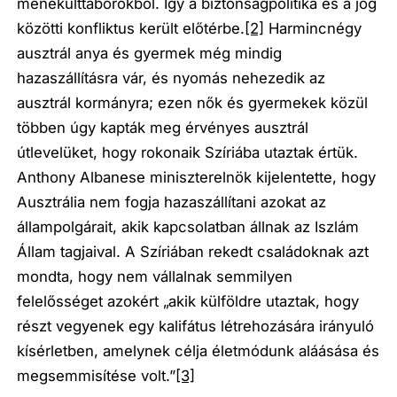
menekülttáborokból. Így a biztonságpolitika és a jog
közötti konfliktus került előtérbe.
[2]
Harmincnégy
ausztrál anya és gyermek még mindig
hazaszállításra vár, és nyomás nehezedik az
ausztrál kormányra; ezen nők és gyermekek közül
többen úgy kapták meg érvényes ausztrál
útlevelüket, hogy rokonaik Szíriába utaztak értük.
Anthony Albanese miniszterelnök kijelentette, hogy
Ausztrália nem fogja hazaszállítani azokat az
állampolgárait, akik kapcsolatban állnak az Iszlám
Állam tagjaival. A Szíriában rekedt családoknak azt
mondta, hogy nem vállalnak semmilyen
felelősséget azokért „akik külföldre utaztak, hogy
részt vegyenek egy kalifátus létrehozására irányuló
kísérletben, amelynek célja életmódunk aláásása és
megsemmisítése volt.”
[3]