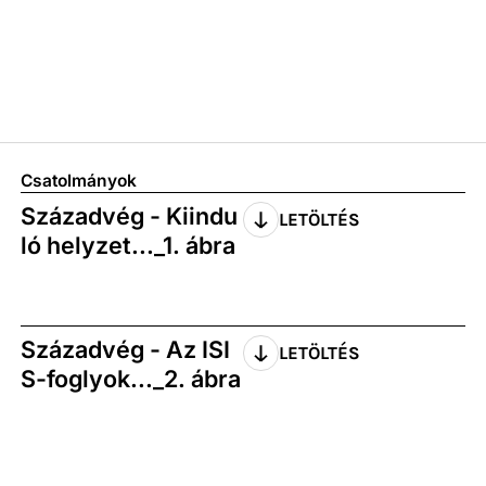
Csatolmányok
Századvég - Kiindu
LETÖLTÉS
ló helyzet..._1. ábra
Századvég - Az ISI
LETÖLTÉS
S-foglyok..._2. ábra