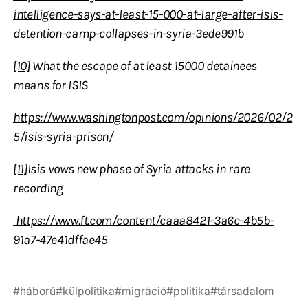
intelligence-says-at-least-15-000-at-large-after-isis-
detention-camp-collapses-in-syria-3ede991b
[10]
What the escape of at least 15000 detainees
means for ISIS
https://www.washingtonpost.com/opinions/2026/02/2
5/isis-syria-prison/
[11]
Isis vows new phase of Syria attacks in rare
recording
https://www.ft.com/content/caaa8421-3a6c-4b5b-
91a7-47e41dffae45
háború
külpolitika
migráció
politika
társadalom