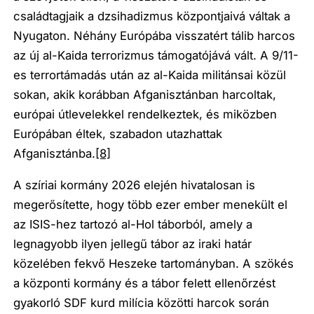
családtagjaik a dzsihadizmus központjaivá váltak a
Nyugaton. Néhány Európába visszatért tálib harcos
az új al-Kaida terrorizmus támogatójává vált. A 9/11-
es terrortámadás után az al-Kaida militánsai közül
sokan, akik korábban Afganisztánban harcoltak,
európai útlevelekkel rendelkeztek, és miközben
Európában éltek, szabadon utazhattak
Afganisztánba.
[8]
A szíriai kormány 2026 elején hivatalosan is
megerősítette, hogy több ezer ember menekült el
az ISIS-hez tartozó al-Hol táborból, amely a
legnagyobb ilyen jellegű tábor az iraki határ
közelében fekvő Heszeke tartományban. A szökés
a központi kormány és a tábor felett ellenőrzést
gyakorló SDF kurd milícia közötti harcok során