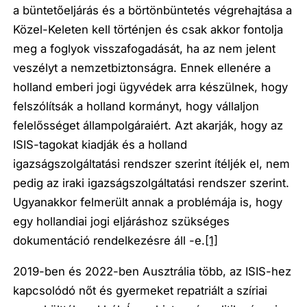
a büntetőeljárás és a börtönbüntetés végrehajtása a
Közel-Keleten kell történjen és csak akkor fontolja
meg a foglyok visszafogadását, ha az nem jelent
veszélyt a nemzetbiztonságra. Ennek ellenére a
holland emberi jogi ügyvédek arra készülnek, hogy
felszólítsák a holland kormányt, hogy vállaljon
felelősséget állampolgáraiért. Azt akarják, hogy az
ISIS-tagokat kiadják és a holland
igazságszolgáltatási rendszer szerint ítéljék el, nem
pedig az iraki igazságszolgáltatási rendszer szerint.
Ugyanakkor felmerült annak a problémája is, hogy
egy hollandiai jogi eljáráshoz szükséges
dokumentáció rendelkezésre áll -e.
[1]
2019-ben és 2022-ben Ausztrália több, az ISIS-hez
kapcsolódó nőt és gyermeket repatriált a szíriai