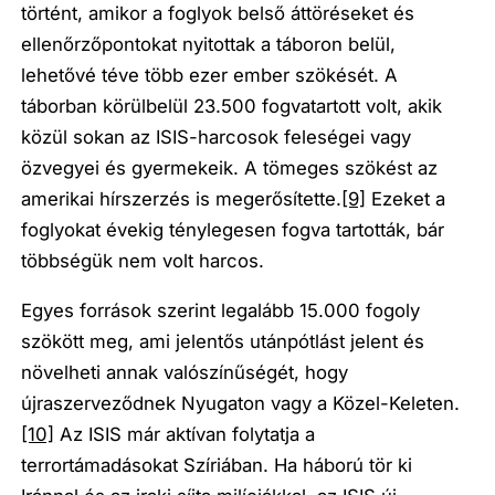
történt, amikor a foglyok belső áttöréseket és
ellenőrzőpontokat nyitottak a táboron belül,
lehetővé téve több ezer ember szökését. A
táborban körülbelül 23.500 fogvatartott volt, akik
közül sokan az ISIS-harcosok feleségei vagy
özvegyei és gyermekeik. A tömeges szökést az
amerikai hírszerzés is megerősítette.
[9]
Ezeket a
foglyokat évekig ténylegesen fogva tartották, bár
többségük nem volt harcos.
Egyes források szerint legalább 15.000 fogoly
szökött meg, ami jelentős utánpótlást jelent és
növelheti annak valószínűségét, hogy
újraszerveződnek Nyugaton vagy a Közel-Keleten.
[10]
Az ISIS már aktívan folytatja a
terrortámadásokat Szíriában. Ha háború tör ki