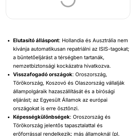
Elutasító álláspont
: Hollandia és Ausztrália nem
kívánja automatikusan repatriálni az ISIS-tagokat;
a büntetőeljárást a térségben tartanák,
nemzetbiztonsági kockázatra hivatkozva.
Visszafogadó országok
: Oroszország,
Törökország, Koszovó és Olaszország vállalják
állampolgáraik hazaszállítását és a bírósági
eljárást; az Egyesült Államok az európai
országokat is erre ösztönzi.
Képességkülönbségek
: Oroszország és
Törökország jelentős tapasztalattal és
erőforrással rendelkezik; más államoknál (pl.