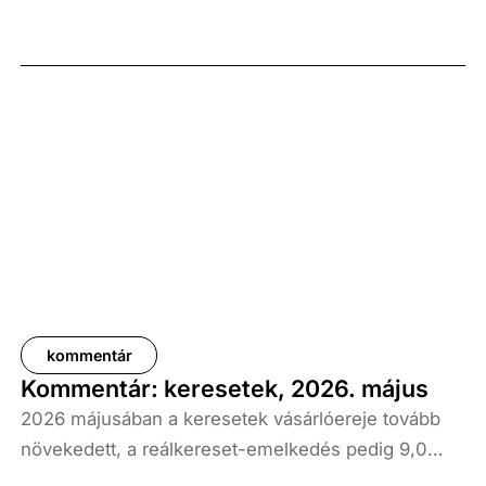
kommentár
Kommentár: keresetek, 2026. május
2026 májusában a keresetek vásárlóereje tovább
növekedett, a reálkereset-emelkedés pedig 9,0
százalék volt az elmúlt év azonos időszakához