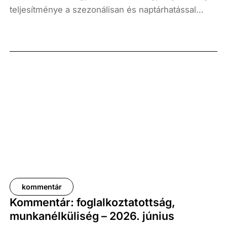
teljesítménye a szezonálisan és naptárhatással
kiigazított és kiegyensúlyozott adatok szerint, az
előző év azonos időszakához képest 1,6
százalékkal, míg az előző negyedévhez képest 0,4
százalékkal bővült. Az adat némileg elmaradt az
elemzői várakozásoktól, ugyanakkor továbbra is
növekedési pályát jelez.
kommentár
Kommentár: foglalkoztatottság,
munkanélküliség – 2026. június