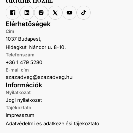
tudunk hozni.
Elérhetőségek
Cím
1037 Budapest,
Hidegkuti Nándor u. 8-10.
Telefonszám
+36 1 479 5280
E-mail cím
szazadveg@szazadveg.hu
Információk
Nyilatkozat
Jogi nyilatkozat
Tájékoztató
Impresszum
Adatvédelmi és adatkezelési tájékoztató