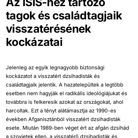
Az ISIS-hez tartozó
tagok és családtagjaik
visszatérésének
kockázatai
Jelenleg az egyik legnagyobb biztonsági
kockázatot a visszatért dzsihadisták és
családtagjaik jelentik. A hazatelepültek a legtöbb
esetben nem hagyják el radikális ideológiájukat és
továbbra is felkeresik azokat az országokat, ahol
harcoltak. Ezt a tényt alátámasztja az 1990-es
években Afganisztánból visszatért dzsihadisták
esete. Miután 1989-ben véget ért az afgán dzsihád
a szovjetek ellen, a visszatérő dzsihadisták és