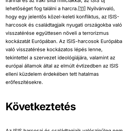
Iránnal és az iraki síita milíciákkal, az ISIS új
lehetőséget fog találni a harcra.
[11]
Nyilvánvaló,
hogy egy jelentős közel-keleti konfliktus, az ISIS-
harcosok és családtagjaik nyugati országokba való
visszatérése együttesen növeli a terrorizmus
kockázatát Európában. Az ISIS-harcosok Európába
való visszatérése kockázatos lépés lenne,
tekintettel a szervezet ideológiájára, valamint az
európai államok által az elmúlt évtizedben az ISIS
elleni küzdelem érdekében tett hatalmas
erőfeszítésekre.
Következtetés
Az ISIS harcosai és családtagjaik valószínűleg nem