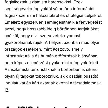
foglalkoztak iszlamista harcosokkal. Ezek
segítségével a foglyoktól vélhetően információt
fognak szerezni hálózatukról és stratégiai céljaikról.
Emellett egyszerűen semlegesíthetik a fenyegetést
azzal, hogy hosszabb ideig börtönben tartják őket,
anélkül, hogy civil szervezetek nyomást
gyakorolnának rájuk. A helyzet azonban más olyan
országok esetében, mint Koszovó, amely
infrastrukturális és humán erőforrások hiányában
nem képes ellenőrzést gyakorolni a foglyok felett.
Az iszlamista terroristáknak a börtönben is sikerül
olyan új tagokat toborozniuk, akik osztják pusztító
indulatukat és kárt akarnak okozni a társadalomnak.
[7]