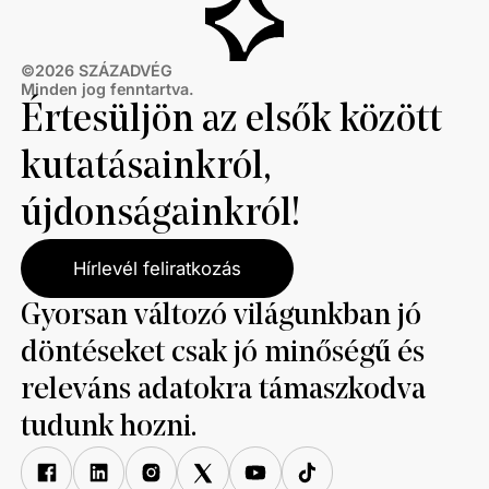
©
2026
SZÁZADVÉG
Minden jog fenntartva.
Értesüljön az elsők között
kutatásainkról,
újdonságainkról!
Hírlevél feliratkozás
Gyorsan változó világunkban jó
döntéseket csak jó minőségű és
releváns adatokra támaszkodva
tudunk hozni.