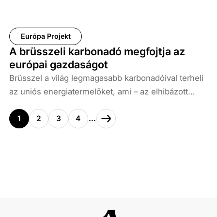
országot, szintén egyértelmű válasz érkezett. A
magyarok 54 százaléka Magyar Pétert kockázatos
választásnak tartja és nem tudják, milyen irányba
Európa Projekt
vezetné az országot. Orbán Viktornál csak 39
A brüsszeli karbonadó megfojtja az
százalék látja kockázatosnak a politikai irányt.
európai gazdaságot
Brüsszel a világ legmagasabb karbonadóival terheli
az uniós energiatermelőket, ami – az elhibázott
szankciós politikával együttesen – az amerikai és a
kínai ipari villamosenergia-árak kétszeresére emeli
1
2
3
4
…
az európai árakat. Egy uniós erőműnek 2024-ben
háromszor annyit kellett fizetnie egy tonna
kibocsátott szén-dioxid után, mint egy amerikai és
ötször annyit, mint egy kínai energiavállalatnak. A
2026-os év elejére a szén-dioxid-kvóták többéves
rekordot döntöttek, így a különbség még nagyobbá
vált.