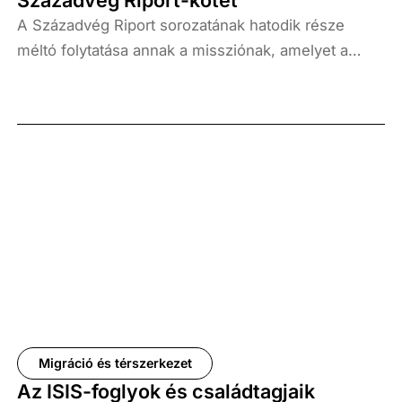
A Századvég Riport sorozatának hatodik része
méltó folytatása annak a missziónak, amelyet a
kezdetektől fogva meghatároztunk: hiteles,
adatalapú elemzésekkel tárjuk fel Magyarország és
környezete társadalmi, gazdasági és politikai
kihívásait. Évkönyvünk jelen kiadásában az országot
formáló erők legfontosabb mozzanatai kerülnek
terítékre közérthető és gondolatébresztő formában.
A kötetbemutatót a Larus Rendezvényközpontban
tartottuk.
Migráció és térszerkezet
Az ISIS-foglyok és családtagjaik