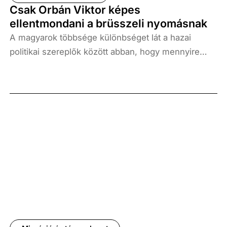
Csak Orbán Viktor képes
ellentmondani a brüsszeli nyomásnak
A magyarok többsége különbséget lát a hazai
politikai szereplők között abban, hogy mennyire
tudnának ellenállni a brüsszeli elvárásoknak. A
válaszadók szerint csak Orbán Viktor képes nemet
mondani a brüsszeli nyomásra – derül ki a
Századvég friss felméréséből.