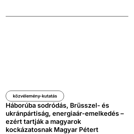
átmenetnek, amely a birodalmakból a
nemzetállamok felé vezetett. Egy évszázadnyi
tragikus küzdelem után Irakban félig autonóm
státuszt értek el. Annak ellenére, hogy Iránban
rövid ideig független politikai egységeket hoztak
létre, és több évtizeden át gerillaháborút folytattak,
az iráni kurdok politikai törekvései nem jártak
sikerrel. Azonban attól függően, hogy hogyan alakul
az Iránban folyó háború (amely 2026. február 28-án
kezdődött), és hogy a kurdok készek-e viselni a
haldokló, de makacs iszlám rezsim elleni küzdelem
közvélemény-kutatás
magas költségeit, a kurdok autonómia vagy
Háborúba sodródás, Brüsszel- és
függetlenség iránti törekvései Iránban esetleg
ukránpártiság, energiaár-emelkedés –
megvalósulhatnak. Az alábbiakban rövid áttekintést
ezért tartják a magyarok
adunk az iráni kurdok demográfiai, katonai és
kockázatosnak Magyar Pétert
politikai súlyáról, valamint arról, hogy az iraki és