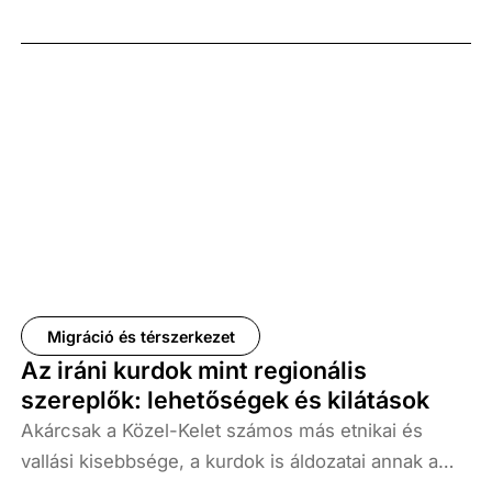
motiválja Iránt és a stratégiáját. Az a lehetőség,
hogy ez a konfliktus elhúzódó háborúvá alakul,
hatással lehet az Egyesült Államokban és Izraelben
zajló választások kimenetelére (az ellenzék javára),
nem is beszélve a globális gazdaságra gyakorolt
súlyos következményekről. Ebben a tanulmányban
részletes vizsgálatra kerül, hogy mi motiválja Iránt
és stratégiáját belső és külső szinten egyaránt.
Ezenkívül áttekintjük az Iránnal folytatott tárgyalások
lehetséges forgatókönyveit a közeljövőben.
Migráció és térszerkezet
Az iráni kurdok mint regionális
szereplők: lehetőségek és kilátások
Akárcsak a Közel-Kelet számos más etnikai és
vallási kisebbsége, a kurdok is áldozatai annak a
sikertelen (vagy meghiúsult) és hosszú