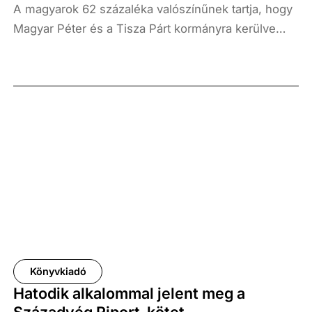
A magyarok 62 százaléka valószínűnek tartja, hogy
szíriai kurd helyzet hogyan befolyásolja az iráni
Magyar Péter és a Tisza Párt kormányra kerülve
kurdokat, illetve hogyan hat rájuk. Ezután
Brüsszel elvárásainak megfelelően kitiltja az orosz
megvizsgáljuk, hogyan reagálnak most az iráni
olajat és gázt Magyarországról, 57 százalékuk pedig
háborúra. Végül az iráni kurdok jövőjének
azt, hogy velük belesodródhat Magyarország az
lehetséges forgatókönyveivel zárjuk az elemzést.
orosz-ukrán háborúba. Ezzel szoros
összefüggésben van az, hogy a választás tétjeként,
fő témájaként a magyarok többsége, 56 százaléka,
Magyarország békéjének, biztonságának és
energiabiztonságának megőrzését jelöli meg.
Könyvkiadó
Hatodik alkalommal jelent meg a
Századvég Riport-kötet