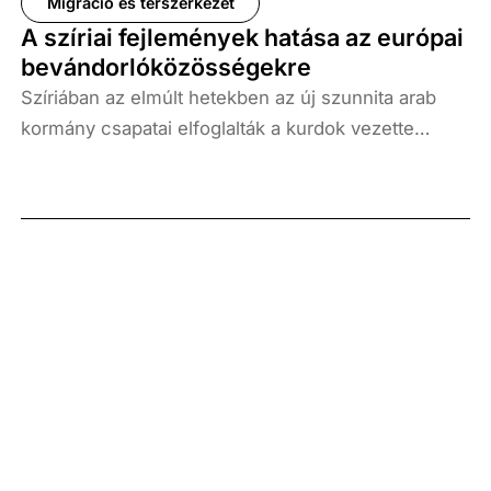
Migráció és térszerkezet
A szíriai fejlemények hatása az európai
bevándorlóközösségekre
Szíriában az elmúlt hetekben az új szunnita arab
kormány csapatai elfoglalták a kurdok vezette
Szíriai Demokratikus Erők (SDF) által korábban
ellenőrzött területek nagy részét az ország északi
és északkeleti részén. A szíriai kurdok elleni
hadműveletekre válaszul, január közepén szíriai
arabok és kurdok európai utcákon csaptak össze
Németországban, Belgiumban és az Egyesült
Királyságban. Ezek az összecsapások voltak az
elsők, amelyek egyértelműen az új szíriai
erőviszonyok kapcsán robbantak ki, és
megzavarták a közrendet Európában. A közelmúltig
a Kurdisztáni Munkáspárt (PKK) radikális programja