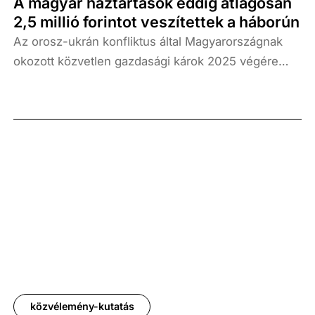
A magyar háztartások eddig átlagosan
2,5 millió forintot veszítettek a háborún
Az orosz-ukrán konfliktus által Magyarországnak
okozott közvetlen gazdasági károk 2025 végére
átlépték a 10 ezer milliárd forintot. A legnagyobb
költséget (6524 milliárd forintot) a megnövekedett
energiaszámla okozta, amely kiegészül a
kamatkiadások változásából (2840 milliárd) és a
kieső exportpiacokból (1012 milliárd) fakadó
veszteségekkel. Háztartásokra vetítve a kár
átlagosan 2,5 millió, egy négyfős család esetében
4,3 millió forint volt.
közvélemény-kutatás