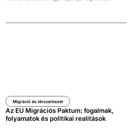
finanszírozás, precedensek és magyar relevancia.
Migráció és térszerkezet
Az EU Migrációs Paktum: fogalmak,
folyamatok és politikai realitások