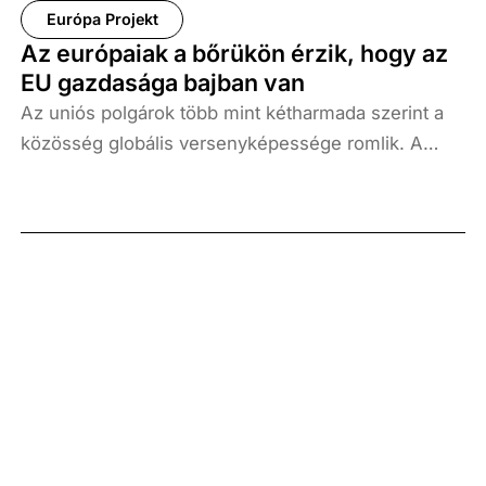
mobilizálta az európai kurdokat, jelenleg viszont a
Európa Projekt
legutóbbi szíriai hadművelet korbácsolja az
Az európaiak a bőrükön érzik, hogy az
indulatokat. Ebben a tanulmányban ismertetjük
EU gazdasága bajban van
ezeknek az összecsapásoknak a hátterét, hatását
Az uniós polgárok több mint kétharmada szerint a
az európai migrációs dinamikára, valamint az
közösség globális versenyképessége romlik. A
integrációra jelentett kockázatokat és kihívásokat.
mélyrepülés a háztartások mindennapi
megélhetését is befolyásolja: az európaiak harmada
nehezen jön ki a jövedelméből.