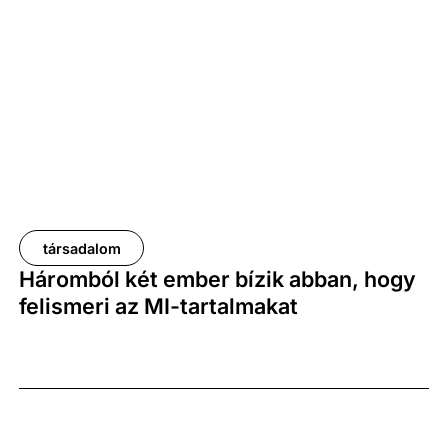
társadalom
Háromból két ember bízik abban, hogy
felismeri az MI-tartalmakat