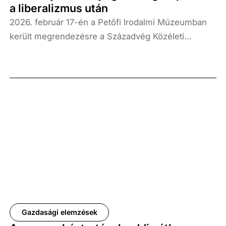
a liberalizmus után
2026. február 17-én a Petőfi Irodalmi Múzeumban
került megrendezésre a Századvég Közéleti
Tudásközpont Alapítvány „Mi a helyzet? – Nyugati
világ és politika a liberalizmus után” című
konferenciája, amely a liberalizmus jelenlegi
helyzetét és a nyugati politikai berendezkedés
jövőjét állította középpontba.
Gazdasági elemzések