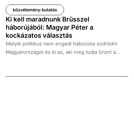
közvélemény-kutatás
Ki kell maradnunk Brüsszel
háborújából: Magyar Péter a
kockázatos választás
Melyik politikus nem engedi háborúba sodródni
Magyarországot és ki az, aki meg tudja őrizni a
békét? A Századvég februári kutatása ezekre a
kérdésekre keresett választ. A többség (52
százalék) szerint Orbán Viktor nem engedné
háborúba sodródni az országot, és ő meg tudná
őrizni a békét. Magyar Péterről ezt csak 36
százalék feltételezi. Arra a kérdésre, hogy a
miniszterelnök és kihívója közül melyik politikust
tartják a magyarok kockázatos választásnak, és
kinél nem tudják, hogy mi történne, ha ő vezetné az