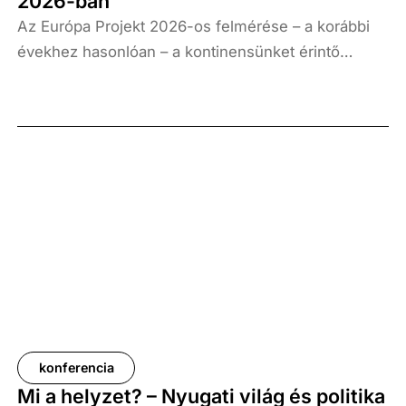
2026-ban
Az Európa Projekt 2026-os felmérése – a korábbi
évekhez hasonlóan – a kontinensünket érintő
legjelentősebb közéleti témákkal kapcsolatos
lakossági attitűdök feltérképezését tűzte ki célul. A
legfrissebb vizsgálat az aktuális kérdések széles
körén túl kiemelten foglalkozik az európai és a
nemzeti identitás megítélésével, az európaiak
megélhetési kihívásaival, valamint a
világrendszerváltás nyomán kibontakozó társadalmi
és politikai folyamatok átrendeződésével. E
folyamatok katalizátorai között egyaránt megjelenik
az orosz–ukrán háború hatása, az uniós vezetés
teljesítményének megítélése, valamint Európa
nagyhatalmakkal fennálló viszonyrendszerének
konferencia
átalakulása.
Mi a helyzet? – Nyugati világ és politika