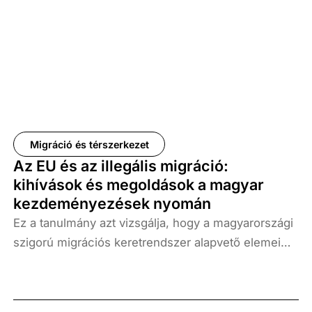
Migráció és térszerkezet
Az EU és az illegális migráció:
kihívások és megoldások a magyar
kezdeményezések nyomán
Ez a tanulmány azt vizsgálja, hogy a magyarországi
szigorú migrációs keretrendszer alapvető elemei
hogyan épültek be az uniós politikába a 2024-es
migrációs és menekültügyi paktum révén, valamint,
hogy a politikai spektrum különböző pontjain álló