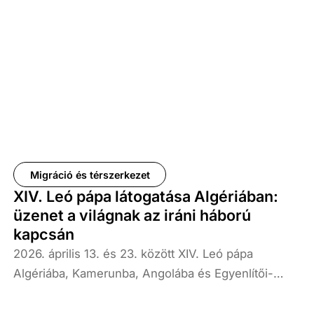
tagállamok hogyan vezettek be hasonló
gyakorlatokat.
Migráció és térszerkezet
XIV. Leó pápa látogatása Algériában:
üzenet a világnak az iráni háború
kapcsán
2026. április 13. és 23. között XIV. Leó pápa
Algériába, Kamerunba, Angolába és Egyenlítői-
Guineába látogatott. 2025 májusában történt pápává
választása óta ez volt XIV. Leó első afrikai útja és