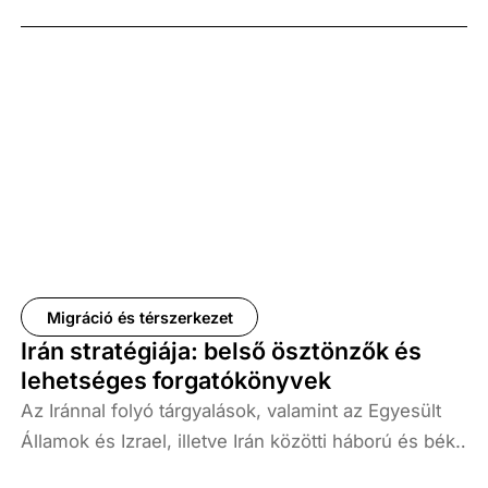
harmadik külföldi látogatása Olaszországon kívül.
Korábban, 2025 novemberében és decemberében
először Törökországba és Libanonba (két
többségében muszlim országba) látogatott,
második útja pedig Európába, Monacóba vezetett.
Mivel Kamerun, Angola és Egyenlítői-Guinea
lakosságának többsége keresztény, különös
figyelmet keltett az algériai látogatása, amely az
első egyházfői látogatás volt ebben az országban.
Elemzésünkben a látogatás jelentőségét vizsgáljuk.
Migráció és térszerkezet
Megvitatjuk az algériai keresztények számát, az
Irán stratégiája: belső ösztönzők és
algériai iszlamista terrorizmust, a pápa békés
lehetséges forgatókönyvek
együttélésről szóló üzenetét, valamint az iráni
Az Iránnal folyó tárgyalások, valamint az Egyesült
háborúval kapcsolatos jelenlegi közel-keleti
Államok és Izrael, illetve Irán közötti háború és béke
helyzetet és annak hatását a látogatásra.
nyitott lehetősége felveti a kérdést, hogy mi