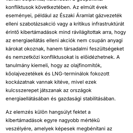
konfliktusok következtében. Az elmúlt évek
eseményei, például az Északi Áramlat gázvezeték
elleni szabotázsakció vagy a kritikus infrastruktúrát
érintő kibertámadások mind rávilágítottak arra, hogy
az energiaellátás elleni akciók nem csupán anyagi
károkat okoznak, hanem társadalmi feszültségeket
és nemzetközi konfliktusokat is előidézhetnek. A
tanulmány kiemeli, hogy az olajfinomítók,
kőolajvezetékek és LNG-terminálok fokozott
kockázatnak vannak kitéve, mivel ezek
kulcsszerepet játszanak az országok
energiaellátásában és gazdasági stabilitásában.
Az elemzés külön hangsúlyt fektet a
kibertámadások egyre nagyobb mértékű
veszélyére, amelyek képesek megbénítani az