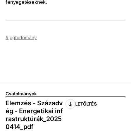
fenyegetéseknek.
jogtudomány
Csatolmányok
Elemzés - Századv
LETÖLTÉS
ég - Energetikai inf
rastruktúrák_2025
0414_pdf