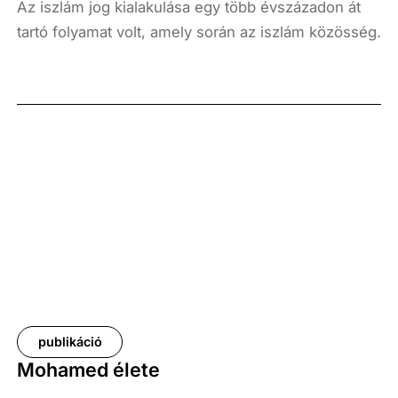
Az iszlám jog kialakulása egy több évszázadon át
tartó folyamat volt, amely során az iszlám közösség
és vallástudósok különféle jogforrások segítségével
törekedtek a prófétai kinyilatkoztatások
értelmezésére. A jogtudomány fejlődésével eltérő
nézetek és iskolák jöttek létre, amelyek más-más
elvek alapján egy olyan összetett normarendszert
hoztak létre, amely meghatározza a közösségek
mindennapi életét és viselkedését. Jelen tanulmány
ismerteti az iszlám jog kialakulásának történetét és
jogforrásait, valamint bemutatja a négy
meghatározó iskolának a módszereit, nézeteit.
publikáció
Mohamed élete