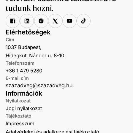
tudunk hozni.
Elérhetőségek
Cím
1037 Budapest,
Hidegkuti Nándor u. 8-10.
Telefonszám
+36 1 479 5280
E-mail cím
szazadveg@szazadveg.hu
Információk
Nyilatkozat
Jogi nyilatkozat
Tájékoztató
Impresszum
Adatvédelmi és adatkezelési tájékoztató