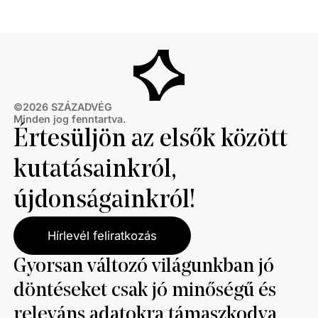
©
2026
SZÁZADVÉG
Minden jog fenntartva.
Értesüljön az elsők között
kutatásainkról,
újdonságainkról!
Hírlevél feliratkozás
Gyorsan változó világunkban jó
döntéseket csak jó minőségű és
releváns adatokra támaszkodva