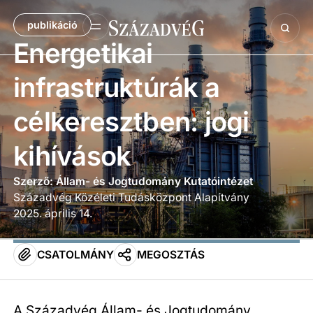
publikáció
Energetikai
infrastruktúrák a
célkeresztben: jogi
kihívások
Szerző: Állam- és Jogtudomány Kutatóintézet
Századvég Közéleti Tudásközpont Alapítvány
2025. április 14.
CSATOLMÁNY
MEGOSZTÁS
A Századvég Állam- és Jogtudomány