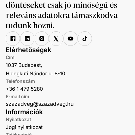
döntéseket csak jó minőségű és
releváns adatokra támaszkodva
tudunk hozni.
Elérhetőségek
Cím
1037 Budapest,
Hidegkuti Nándor u. 8-10.
Telefonszám
+36 1 479 5280
E-mail cím
szazadveg@szazadveg.hu
Információk
Nyilatkozat
Jogi nyilatkozat
Tájékoztató