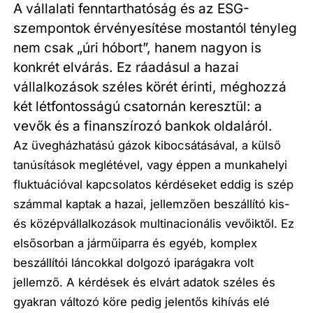
A vállalati fenntarthatóság és az ESG-
szempontok érvényesítése mostantól tényleg
nem csak „úri hóbort”, hanem nagyon is
konkrét elvárás. Ez ráadásul a hazai
vállalkozások széles körét érinti, méghozzá
két létfontosságú csatornán keresztül: a
vevők és a finanszírozó bankok oldaláról.
Az üvegházhatású gázok kibocsátásával, a külső
tanúsítások meglétével, vagy éppen a munkahelyi
fluktuációval kapcsolatos kérdéseket eddig is szép
számmal kaptak a hazai, jellemzően beszállító kis-
és középvállalkozások multinacionális vevőiktől. Ez
elsősorban a járműiparra és egyéb, komplex
beszállítói láncokkal dolgozó iparágakra volt
jellemző. A kérdések és elvárt adatok széles és
gyakran változó köre pedig jelentős kihívás elé