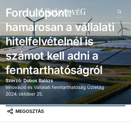
Fordulópont:
hamarosan a vállalati
hitelfelvételnél is
számot kell adni a
fenntarthatóságról
Szerző: Dobos Balázs
Innováció és Vállalati fenntarthatóság Üzletág
2024. október 25.
MEGOSZTÁS