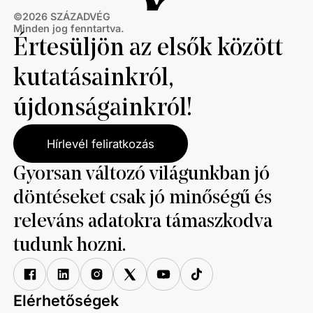
©
2026
SZÁZADVÉG
Minden jog fenntartva.
Értesüljön az elsők között
kutatásainkról,
újdonságainkról!
Hírlevél feliratkozás
Gyorsan változó világunkban jó
döntéseket csak jó minőségű és
releváns adatokra támaszkodva
tudunk hozni.
Elérhetőségek