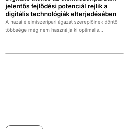
jelentős fejlődési potenciál rejlik a
digitális technológiák elterjedésében
A hazai élelmiszeripari ágazat szereplőinek döntő
többsége még nem használja ki optimális
mértékben a digitális technológiák nyújtotta
lehetőségeket, de egyre nagyobb arányban ismerik
fel ennek jelentőségét – derült ki a Századvég
Konjunktúrakutató Zrt. Digitális gazdaság Üzletága
által 2024 őszén végzett kutatásból.