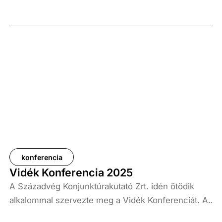
kedvezményezettjei alapvetően nem a hazai
mikro-, kis- és közepes vállalkozások, hanem a
regionális és globális (elsősorban kínai hátterű)
kereskedelmi platformok – derül ki a Századvég
kutatásából.
konferencia
Vidék Konferencia 2025
A Századvég Konjunktúrakutató Zrt. idén ötödik
alkalommal szervezte meg a Vidék Konferenciát. A
rendezvény kiemelt érdeklődés mellett zajlott, a