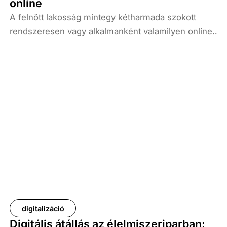
online
A felnőtt lakosság mintegy kétharmada szokott
rendszeresen vagy alkalmanként valamilyen online
platformon (pl. webshop, webáruház, online
piacterek, közösségi média stb.) vásárolni, a
leggyakrabban vásárolt tételek között a ruházati
termékek, cipők (27 százalék), az ételek (23
százalék) és kulturális kikapcsolódást szolgáló
szolgáltatások (mozi, színház, koncert, múzeumi
jegyek) szerepelnek – ez derült ki abból a lakossági
felmérésből, amelyet egy, a hazai e-kereskedelmi
piacot átfogóan vizsgáló kutatás megalapozásához
készített a Századvég Konjunktúrakutató Zrt.
Digitális Üzletága.
digitalizáció
Digitális átállás az élelmiszeriparban: