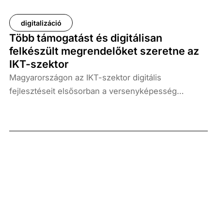
digitalizáció
Több támogatást és digitálisan
felkészült megrendelőket szeretne az
IKT-szektor
Magyarországon az IKT-szektor digitális
fejlesztéseit elsősorban a versenyképesség
erősítése, a megrendelői elvárásoknak való
megfelelés, illetve a hatékonysági törekvések
mozgatják – derült ki a Századvég
Konjunktúrakutató Zrt. Digitális gazdaság Üzletága
által 2024 őszén végzett kutatásból. A felmérés
szerint a fejlesztések előtt álló legfőbb korlátozó
tényezők a saját és európai uniós fejlesztési
források és támogatások hiánya, illetve a
megrendelők digitális felkészületlensége.