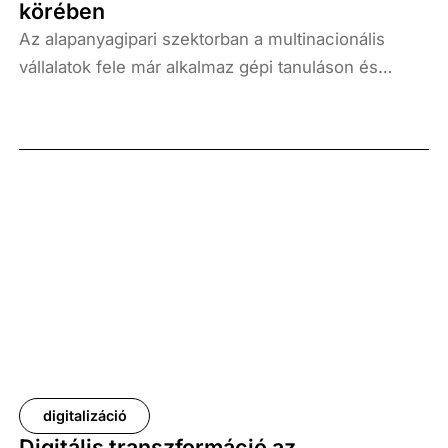
körében
Az alapanyagipari szektorban a multinacionális
vállalatok fele már alkalmaz gépi tanuláson és
mesterséges intelligencián alapuló megoldásokat
annak érdekében, hogy hatékonyabban
elemezhessék a nagy adathalmazokat, támogassák
az energiahatékony gyártást, valamint optimalizálják
a logisztikai folyamatokat. A digitalizáció a fém- és
vegyiparban már kézzelfogható eredményeket
hozott: csökkent a hulladék, javult az erőforrás-
hatékonyság – derül ki a Századvég
Konjunktúrakutató Zrt. Digitális gazdaság
Üzletágának kutatásából. Ugyanakkor a hazai KKV-k
körében elmaradt paradigmaváltás jelenti az
integrált fejlesztések legfőbb akadályát.
digitalizáció
Digitális transzformáció az