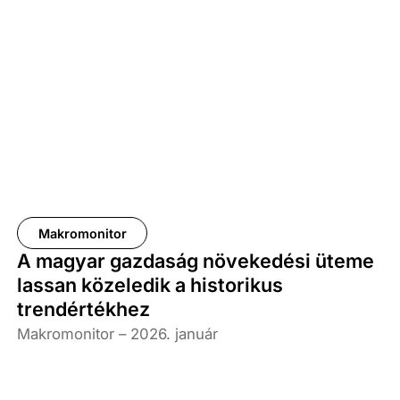
mára nem csupán kiegészítő szempontok, hanem
egyre inkább a stratégiai gondolkodás elemeivé
váltak. Ezt a folyamatot egyrészt az egyre szigorodó
szabályozási környezet, másrészt az érintetti
elvárások gyors növekedése magyarázza. A
vállalatok számára ugyanakkor továbbra is
elsődleges kérdés a gazdasági versenyképesség
fenntartása és erősítése, amely összetett módon
kapcsolódhat az ESG-teljesítményhez.
Makromonitor
A magyar gazdaság növekedési üteme
lassan közeledik a historikus
trendértékhez
Makromonitor – 2026. január