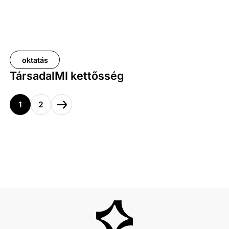
oktatás
TársadalMI kettősség
1
2