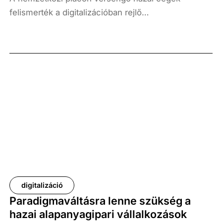
felismerték a digitalizációban rejlő
versenyképességi potenciált, így mind a
technológiai fejlesztésekkel, mind munkavállalóik
folyamatos képzésével igyekeznek az élvonalba
kerülni – ez azonban csak a hazai kreatívipar top
cégeire igaz. A kreatívipari vállalkozások
többségére még mindig jellemző az ismerethiány, a
tulajdonosi kör motivációinak hiánya, illetve a már
megszokott üzleti modellhez való ragaszkodás,
melyek egyaránt korlátozzák a digitális
fejlesztéseket.
digitalizáció
Paradigmaváltásra lenne szükség a
hazai alapanyagipari vállalkozások