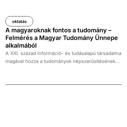
oktatás
A magyaroknak fontos a tudomány –
Felmérés a Magyar Tudomány Ünnepe
alkalmából
A XXI. század információ- és tudásalapú társadalma
magával hozza a tudományok népszerűsítésének
egyre nagyobb jelentőségét. Az ősz beköszöntével
egy szellemi ébredés is kezdetét veszi: elérkezik
november, a tudomány hónapja. Ennek apropóján a
Századvég Oktatási és Innovációs Üzletága
megkérdezte a magyar felnőtt lakosságot a
tudománnyal kapcsolatos vélekedéséről,
tájékozódási formáiról.