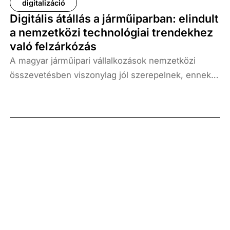
digitalizáció
Digitális átállás a járműiparban: elindult
a nemzetközi technológiai trendekhez
való felzárkózás
A magyar járműipari vállalkozások nemzetközi
összevetésben viszonylag jól szerepelnek, ennek
ellenére bizonyos technológiai területeken relatív
hátrányok azonosíthatók, így még jelentős
digitalizációs lehetőségek állnak az ágazat előtt –
derült ki a Századvég Konjunktúrakutató Zrt.
Digitális gazdaság Üzletágának 2024 őszén végzett
kutatásából.