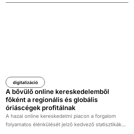
digitalizáció
A bővülő online kereskedelemből
főként a regionális és globális
óriáscégek profitálnak
A hazai online kereskedelmi piacon a forgalom
folyamatos élénkülését jelző kedvező statisztikák
elfedik, hogy a piac bővülésének legfőbb