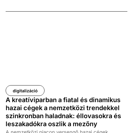
budapesti eseményen több mint kétszázan vettek
részt, akik a vállalati, kormányzati és civil szektort
képviselték.
digitalizáció
A kreatíviparban a fiatal és dinamikus
hazai cégek a nemzetközi trendekkel
szinkronban haladnak: éllovasokra és
leszakadókra oszlik a mezőny
A nemzetközi piacon versengő hazai cégek