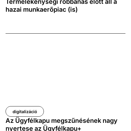
Termelékenységi robbanás előtt áll a
egészségipar digitális fejlesztései előtt álló legfőbb
hazai munkaerőpiac (is)
korlátozó tényező a saját fejlesztési források
hiánya.
digitalizáció
Az Ügyfélkapu megszűnésének nagy
nyertese az Ügyfélkapu+