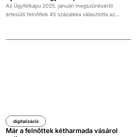
Az Ügyfélkapu 2025. januári megszűnéséről
értesülő felnőttek 45 százaléka választotta az
Ügyfélkapu+ szolgáltatást, és további 10 százalék
tervezte azt választani, ugyanakkor a Digitális
Állampolgárság (DÁP) alkalmazását ugyanennek a
felhasználói körnek csupán 14 százaléka
választotta, illetve 13 százaléka tervezte választani –
derült ki a Századvég Konjunktúrakutató Zrt.
Digitális Üzletágának a váltást követő időszakban, a
hazai felnőtt lakosság körében végzett primer
kvantitatív kutatása szerint.
digitalizáció
Már a felnőttek kétharmada vásárol