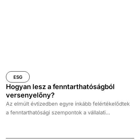
ESG
Hogyan lesz a fenntarthatóságból
versenyelőny?
Az elmúlt évtizedben egyre inkább felértékelődtek
a fenntarthatósági szempontok a vállalati
döntésekben és működésben. Az ESG-
követelmények (Environmental, Social,
Governance: környezeti, társadalmi és irányítási)