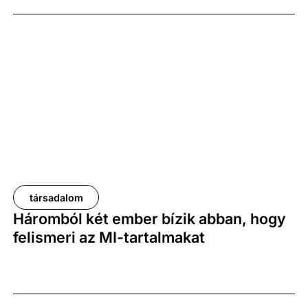
társadalom
Háromból két ember bízik abban, hogy
felismeri az MI-tartalmakat