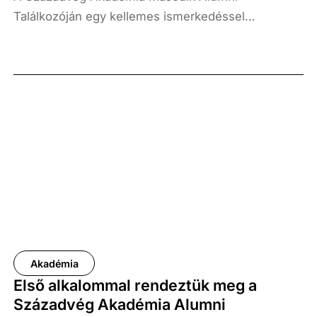
Találkozóján egy kellemes ismerkedéssel
egybekötött szakmai beszélgetésben vettek részt
az Alumni tagjai, melynek keretében megvitatták
nézeteiket és eszmét cseréltek egymás között.
Akadémia
Első alkalommal rendeztük meg a
Századvég Akadémia Alumni