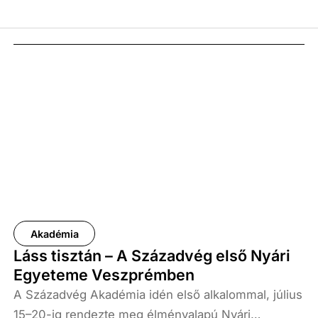
Akadémia
Láss tisztán – A Századvég első Nyári
Egyeteme Veszprémben
A Századvég Akadémia idén első alkalommal, július
15–20-ig rendezte meg élményalapú Nyári