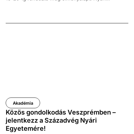
Egyetemét Veszprém városában. A rendezvényhét
fiatalok számára kínált színes, izgalmas
programokat. A Nyári Egyetem minden napja más
mottó köré épült, melyek segítségével a Századvég
kutatói bemutathatták a résztvevőknek az itt folyó
tudományos munkákat. A rendezvényen továbbá
kiemelt szakmai, közéleti szereplők osztották meg
gondolataikat a fiatalokkal. Szó volt a változás
folyamatairól, a politikai nyelv megértéséről, a
közösségi háló csapdáiról, és a szépség
filozófiájáról is. A szakmai előadások mellett
számos programot kínált a Nyári Egyetem, a
Akadémia
résztvevők például szimulációs játékokban vehettek
Közös gondolkodás Veszprémben –
részt, továbbá a program része volt a városnézés,
jelentkezz a Századvég Nyári
malomlátogatás, moziest és langallósütés is.
Egyetemére!