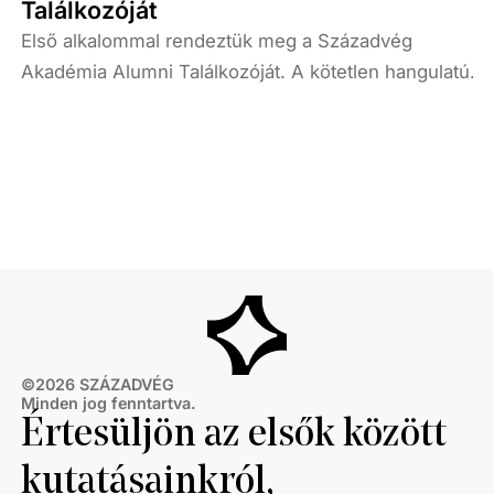
Találkozóját
Első alkalommal rendeztük meg a Századvég
Akadémia Alumni Találkozóját. A kötetlen hangulatú
délután során oktatóink, régi és jelenlegi hallgatóink
találkoztak egymással.
©
2026
SZÁZADVÉG
Minden jog fenntartva.
Értesüljön az elsők között
kutatásainkról,