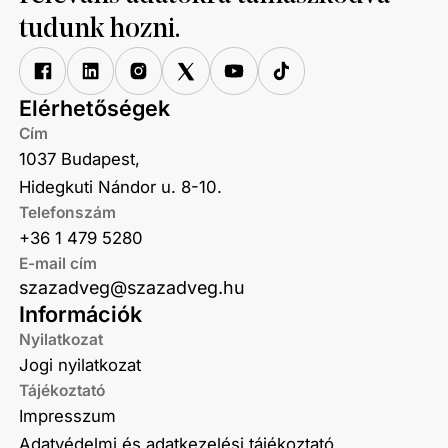
tudunk hozni.
Elérhetőségek
Cím
1037 Budapest,
Hidegkuti Nándor u. 8-10.
Telefonszám
+36 1 479 5280
E-mail cím
szazadveg@szazadveg.hu
Információk
Nyilatkozat
Jogi nyilatkozat
Tájékoztató
Impresszum
Adatvédelmi és adatkezelési tájékoztató