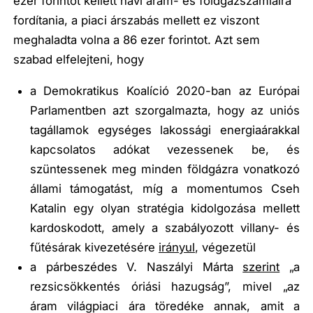
ezer forintot kellett havi áram- és földgázszámláira
fordítania, a piaci árszabás mellett ez viszont
meghaladta volna a 86 ezer forintot. Azt sem
szabad elfelejteni, hogy
a Demokratikus Koalíció 2020-ban az Európai
Parlamentben azt szorgalmazta, hogy az uniós
tagállamok egységes lakossági energiaárakkal
kapcsolatos adókat vezessenek be, és
szüntessenek meg minden földgázra vonatkozó
állami támogatást, míg a momentumos Cseh
Katalin egy olyan stratégia kidolgozása mellett
kardoskodott, amely a szabályozott villany- és
fűtésárak kivezetésére
irányul
, végezetül
a párbeszédes V. Naszályi Márta
szerint
„a
rezsicsökkentés óriási hazugság”
, mivel
„az
áram világpiaci ára töredéke annak, amit a