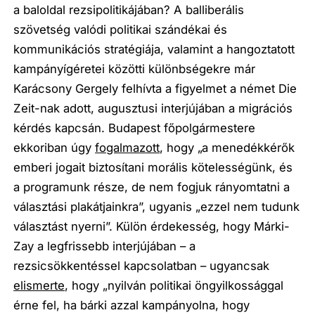
a baloldal rezsipolitikájában? A balliberális
szövetség valódi politikai szándékai és
kommunikációs stratégiája, valamint a hangoztatott
kampányígéretei közötti különbségekre már
Karácsony Gergely felhívta a figyelmet a német
Die
Zeit
-nak adott, augusztusi interjújában a migrációs
kérdés kapcsán. Budapest főpolgármestere
ekkoriban úgy
fogalmazott
, hogy
„a menedékkérők
emberi jogait biztosítani morális kötelességünk, és
a programunk része, de nem fogjuk rányomtatni a
választási plakátjainkra”
, ugyanis
„ezzel nem tudunk
választást nyerni”
. Külön érdekesség, hogy Márki-
Zay a legfrissebb interjújában – a
rezsicsökkentéssel kapcsolatban – ugyancsak
elismerte
, hogy
„nyilván politikai öngyilkossággal
érne fel, ha bárki azzal kampányolna, hogy