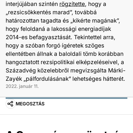
interjújában szintén
rögzítette
, hogy a
„rezsicsökkentés marad”, továbbá
határozottan tagadta és „kikérte magának”,
hogy feloldaná a lakossági energiadíjak
2014-es befagyasztását. Tekintettel arra,
hogy a szóban forgó ígéretek szöges
ellentétben állnak a baloldali tömb korábban
hangoztatott rezsipolitikai elképzeléseivel, a
Századvég közelebbről megvizsgálta Márki-
Zayék „pálfordulásának” lehetséges hátterét.
2022. január 11.
MEGOSZTÁS