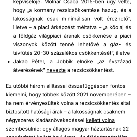
képviselője, Molnár Csaba 2015-ben
úgy vélte
,
hogy
„a kormány rezsicsökkentése hazug, és a
lakosságnak csak minimálisan volt érezhető”
,
illetve – a piaci árképzést méltatva –
„a kőolaj és
a földgáz világpiaci árának csökkenése a piaci
viszonyok között tenné lehetővé a gáz- és
távfűtés 20-30 százalékos csökkentését”
, illetve
Jakab Péter, a Jobbik elnöke
„az évszázad
átverésének”
nevezte
a rezsicsökkentést.
Ez utóbbi három állítással összefüggésben fontos
kiemelni, hogy többek között 2021 novemberében –
ha nem érvényesültek volna a rezsicsökkentés által
biztosított hatósági árak – a lakosságnak csaknem
négyszeres kiadásnövekedéssel
kellett volna
szembesülnie: egy átlagos magyar háztartásnak 22