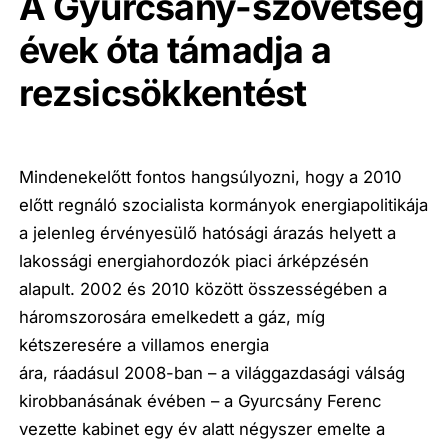
A Gyurcsány-szövetség
évek óta támadja a
rezsicsökkentést
Mindenekelőtt fontos hangsúlyozni, hogy a 2010
előtt regnáló szocialista kormányok energiapolitikája
a jelenleg érvényesülő hatósági árazás helyett a
lakossági energiahordozók piaci árképzésén
alapult. 2002 és 2010 között összességében a
háromszorosára emelkedett a gáz, míg
kétszeresére a villamos energia
ára, ráadásul
2008-ban – a világgazdasági válság
kirobbanásának évében – a Gyurcsány Ferenc
vezette kabinet egy év alatt négyszer emelte a