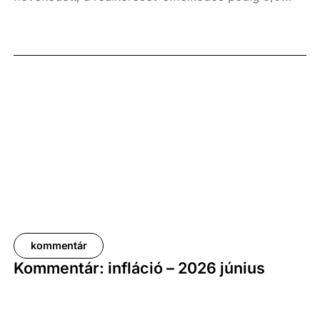
százalék volt az elmúlt év azonos időszakához
képest. A bruttó átlagkereset emelkedése 8,7
százalékot, a nettóé 11,0 százalékot tett ki, emellett
a bruttó mediánkereset értéke 9,5, a nettó mediáné
pedig 11,5 százalékkal haladta meg a tavalyi értékét.
kommentár
Kommentár: infláció – 2026 június