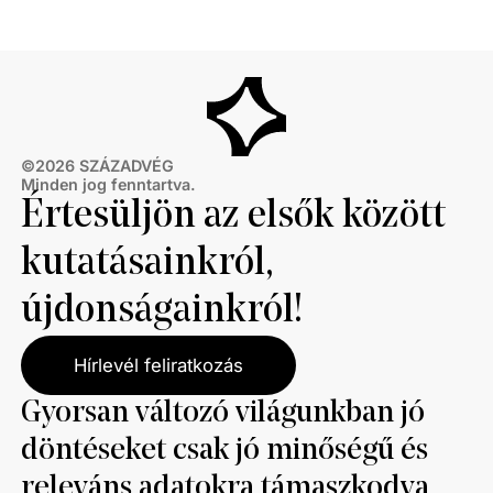
©
2026
SZÁZADVÉG
Minden jog fenntartva.
Értesüljön az elsők között
kutatásainkról,
újdonságainkról!
Hírlevél feliratkozás
Gyorsan változó világunkban jó
döntéseket csak jó minőségű és
releváns adatokra támaszkodva