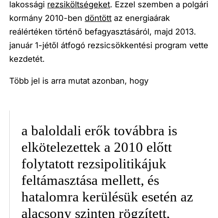
lakossági
rezsiköltségeket
. Ezzel szemben a polgári
kormány 2010-ben
döntött
az energiaárak
reálértéken történő befagyasztásáról, majd 2013.
január 1-jétől átfogó rezsicsökkentési program vette
kezdetét.
Több jel is arra mutat azonban, hogy
a baloldali erők továbbra is
elkötelezettek a 2010 előtt
folytatott rezsipolitikájuk
feltámasztása mellett, és
hatalomra kerülésük esetén az
alacsony szinten rögzített,