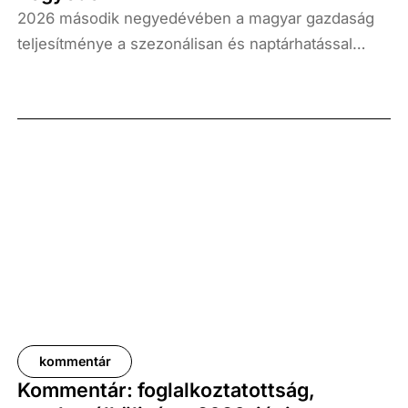
2026 második negyedévében a magyar gazdaság
teljesítménye a szezonálisan és naptárhatással
kiigazított és kiegyensúlyozott adatok szerint, az
előző év azonos időszakához képest 1,6
százalékkal, míg az előző negyedévhez képest 0,4
százalékkal bővült. Az adat némileg elmaradt az
elemzői várakozásoktól, ugyanakkor továbbra is
növekedési pályát jelez.
kommentár
Kommentár: foglalkoztatottság,