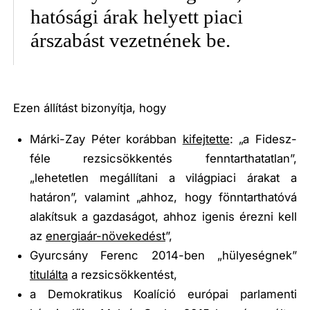
hatósági árak helyett piaci
árszabást vezetnének be.
Ezen állítást bizonyítja, hogy
Márki-Zay Péter korábban
kifejtette
:
„a Fidesz-
féle rezsicsökkentés fenntarthatatlan”
,
„lehetetlen megállítani a világpiaci árakat a
határon”
, valamint
„ahhoz, hogy fönntarthatóvá
alakítsuk a gazdaságot, ahhoz igenis érezni kell
az
energiaár-
növekedést
”
,
Gyurcsány Ferenc 2014-ben
„hülyeségnek”
titulálta
a rezsicsökkentést,
a Demokratikus Koalíció európai parlamenti