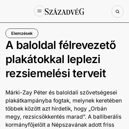
Elemzések
A baloldal félrevezető
plakátokkal leplezi
rezsiemelési terveit
Márki-Zay Péter és baloldali szövetségesei
plakátkampányba fogtak, melynek keretében
többek között azt hirdetik, hogy „Orbán
megy, rezsicsökkentés marad”. A balliberális
kormányfőjelölt a Népszavának adott friss