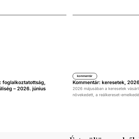
kommentár
foglalkoztatottság,
Kommentár: keresetek, 2026
iség – 2026. június
2026 májusában a keresetek vásárl
növekedett, a reálkereset-emelkedé
százalék volt az elmúlt év azonos 
képest. A bruttó átlagkereset emel
százalékot, a nettóé 11,0 százalékot 
emellett a bruttó mediánkereset érté
nettó mediáné pedig 11,5 százalékk
a tavalyi értékét.