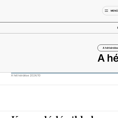
MEN
A hét kérdés
A hé
A hét kérdése 2024/10