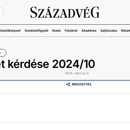
Ü
Kutatóközpont
Gondolatfigyelő
Kiadó
Folyóirat
Akadémia
Sajtószoba
Rólun
e
t kérdése 2024/10
2024. március 5.
MEGOSZTÁS