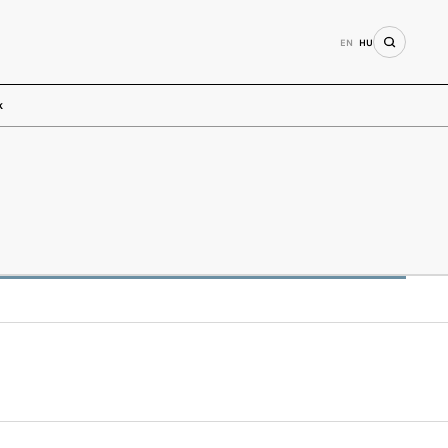
EN
HU
k