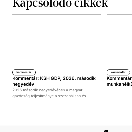
Kapcsolódó cikkek
kommentár
kommentár
Kommentár: KSH GDP, 2026. második
Kommentár: 
negyedév
munkanélkül
2026 második negyedévében a magyar
gazdaság teljesítménye a szezonálisan és
naptárhatással kiigazított és kiegyensúlyozott
adatok szerint, az előző év azonos időszakához
képest 1,6 százalékkal, míg az előző
negyedévhez képest 0,4 százalékkal bővült. Az
adat némileg elmaradt az elemzői várakozásoktól,
ugyanakkor továbbra is növekedési pályát jelez.