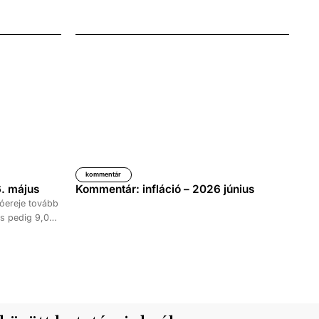
kommentár
. május
Kommentár: infláció – 2026 június
óereje tovább
s pedig 9,0
időszakához
kedése 8,7
tett ki,
ke 9,5, a
al haladta meg