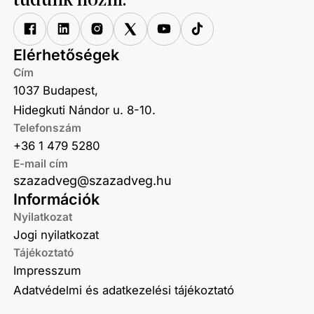
tudunk hozni.
Elérhetőségek
Cím
1037 Budapest,
Hidegkuti Nándor u. 8-10.
Telefonszám
+36 1 479 5280
E-mail cím
szazadveg@szazadveg.hu
Információk
Nyilatkozat
Jogi nyilatkozat
Tájékoztató
Impresszum
Adatvédelmi és adatkezelési tájékoztató