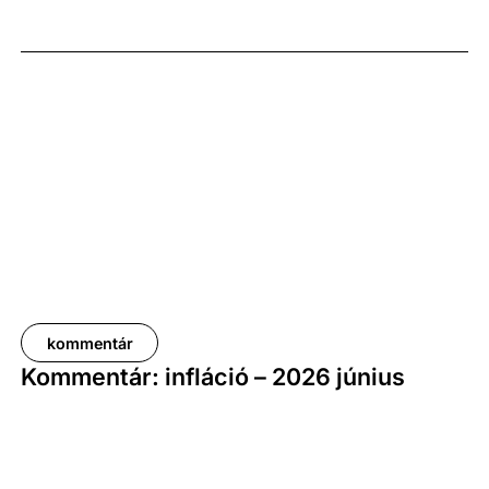
képest. A bruttó átlagkereset emelkedése 8,7
százalékot, a nettóé 11,0 százalékot tett ki, emellett
a bruttó mediánkereset értéke 9,5, a nettó mediáné
pedig 11,5 százalékkal haladta meg a tavalyi értékét.
kommentár
Kommentár: infláció – 2026 június