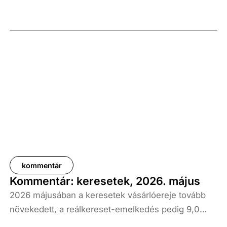
kommentár
Kommentár: keresetek, 2026. május
2026 májusában a keresetek vásárlóereje tovább
növekedett, a reálkereset-emelkedés pedig 9,0
százalék volt az elmúlt év azonos időszakához