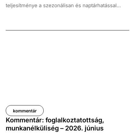
teljesítménye a szezonálisan és naptárhatással
kiigazított és kiegyensúlyozott adatok szerint, az
előző év azonos időszakához képest 1,6
százalékkal, míg az előző negyedévhez képest 0,4
százalékkal bővült. Az adat némileg elmaradt az
elemzői várakozásoktól, ugyanakkor továbbra is
növekedési pályát jelez.
kommentár
Kommentár: foglalkoztatottság,
munkanélküliség – 2026. június