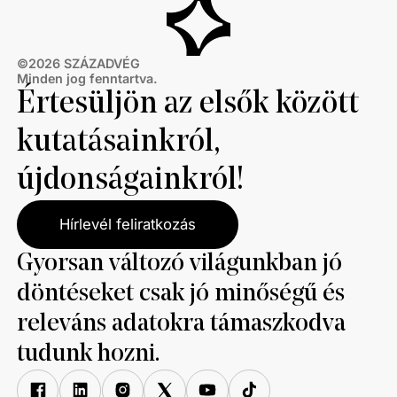
©
2026
SZÁZADVÉG
Minden jog fenntartva.
Értesüljön az elsők között
kutatásainkról,
újdonságainkról!
Hírlevél feliratkozás
Gyorsan változó világunkban jó
döntéseket csak jó minőségű és
releváns adatokra támaszkodva
tudunk hozni.