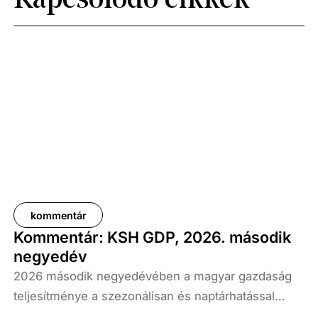
Kapcsolódó cikkek
kommentár
Kommentár: KSH GDP, 2026. második
negyedév
2026 második negyedévében a magyar gazdaság
teljesítménye a szezonálisan és naptárhatással
kiigazított és kiegyensúlyozott adatok szerint, az