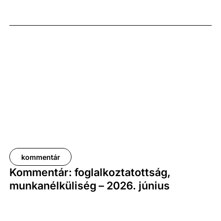
előző év azonos időszakához képest 1,6
százalékkal, míg az előző negyedévhez képest 0,4
százalékkal bővült. Az adat némileg elmaradt az
elemzői várakozásoktól, ugyanakkor továbbra is
növekedési pályát jelez.
kommentár
Kommentár: foglalkoztatottság,
munkanélküliség – 2026. június