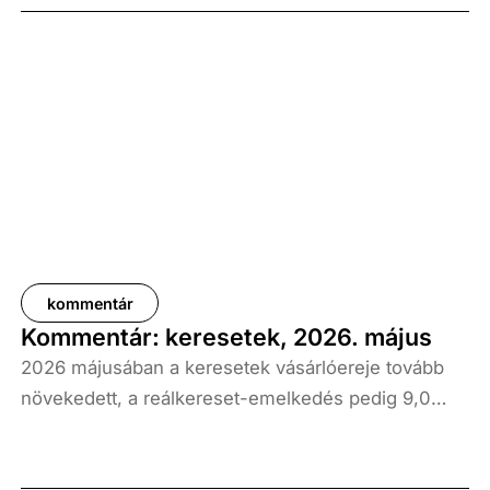
kommentár
Kommentár: keresetek, 2026. május
2026 májusában a keresetek vásárlóereje tovább
növekedett, a reálkereset-emelkedés pedig 9,0
százalék volt az elmúlt év azonos időszakához
képest. A bruttó átlagkereset emelkedése 8,7