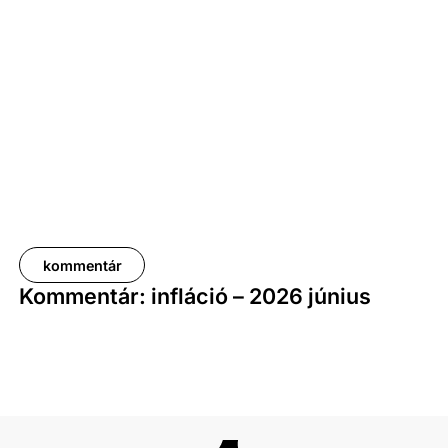
százalékot, a nettóé 11,0 százalékot tett ki, emellett
a bruttó mediánkereset értéke 9,5, a nettó mediáné
pedig 11,5 százalékkal haladta meg a tavalyi értékét.
kommentár
Kommentár: infláció – 2026 június