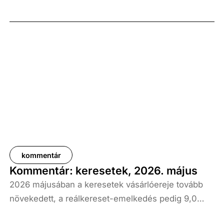
kommentár
Kommentár: keresetek, 2026. május
2026 májusában a keresetek vásárlóereje tovább
növekedett, a reálkereset-emelkedés pedig 9,0
százalék volt az elmúlt év azonos időszakához