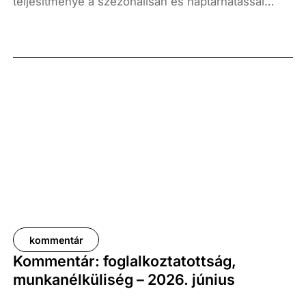
teljesítménye a szezonálisan és naptárhatással
kiigazított és kiegyensúlyozott adatok szerint, az
előző év azonos időszakához képest 1,6
százalékkal, míg az előző negyedévhez képest 0,4
százalékkal bővült. Az adat némileg elmaradt az
elemzői várakozásoktól, ugyanakkor továbbra is
növekedési pályát jelez.
kommentár
Kommentár: foglalkoztatottság,
munkanélküliség – 2026. június