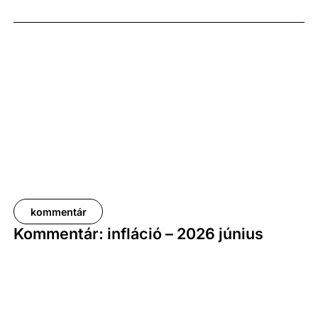
képest. A bruttó átlagkereset emelkedése 8,7
százalékot, a nettóé 11,0 százalékot tett ki, emellett
a bruttó mediánkereset értéke 9,5, a nettó mediáné
pedig 11,5 százalékkal haladta meg a tavalyi értékét.
kommentár
Kommentár: infláció – 2026 június