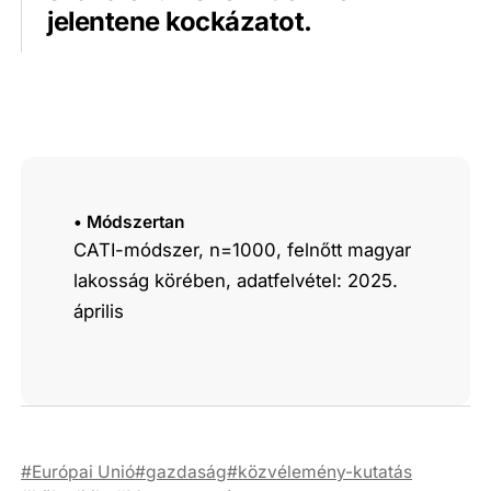
jelentene kockázatot.
• Módszertan
CATI-módszer, n=1000, felnőtt magyar
lakosság körében, adatfelvétel: 2025.
április
Európai Unió
gazdaság
közvélemény-kutatás