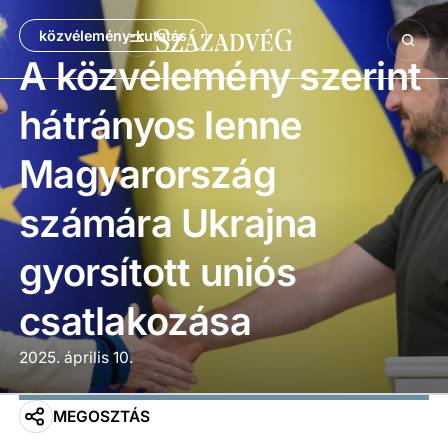
közvélemény-kutatás
A közvélemény szerint
hátrányos lenne
Magyarország
számára Ukrajna
gyorsított uniós
csatlakozása
2025. április 10.
MEGOSZTÁS