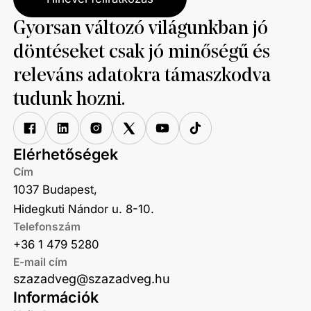
Gyorsan változó világunkban jó
döntéseket csak jó minőségű és
releváns adatokra támaszkodva
tudunk hozni.
Elérhetőségek
Cím
1037 Budapest,
Hidegkuti Nándor u. 8-10.
Telefonszám
+36 1 479 5280
E-mail cím
szazadveg@szazadveg.hu
Információk