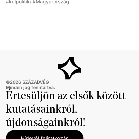
külpolitika
Magyarország
©
2026
SZÁZADVÉG
Minden jog fenntartva.
Értesüljön az elsők között
kutatásainkról,
újdonságainkról!
Hírlevél feliratkozás