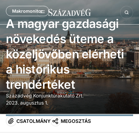
Makromonitor
A magyar gazdasági
növekedés üteme a
közeljövőben elérheti
a historikus
trendértéket
Századvég Konjunktúrakutató Zrt.
2023. augusztus 1.
CSATOLMÁNY
MEGOSZTÁS