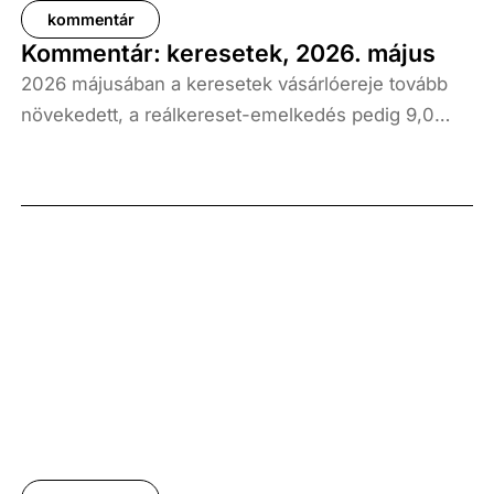
kommentár
Kommentár: keresetek, 2026. május
2026 májusában a keresetek vásárlóereje tovább
növekedett, a reálkereset-emelkedés pedig 9,0
százalék volt az elmúlt év azonos időszakához
képest. A bruttó átlagkereset emelkedése 8,7
százalékot, a nettóé 11,0 százalékot tett ki, emellett
a bruttó mediánkereset értéke 9,5, a nettó mediáné
pedig 11,5 százalékkal haladta meg a tavalyi értékét.