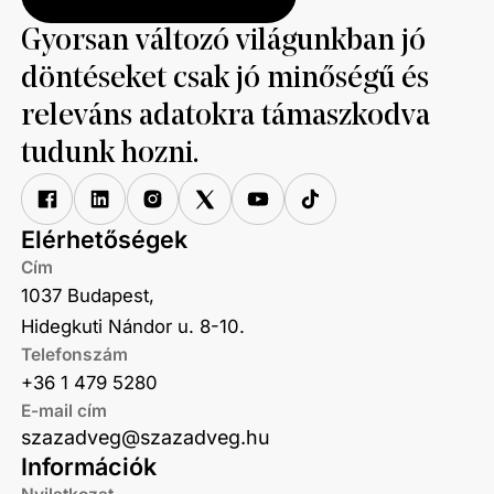
Gyorsan változó világunkban jó
döntéseket csak jó minőségű és
releváns adatokra támaszkodva
tudunk hozni.
Elérhetőségek
Cím
1037 Budapest,
Hidegkuti Nándor u. 8-10.
Telefonszám
+36 1 479 5280
E-mail cím
szazadveg@szazadveg.hu
Információk