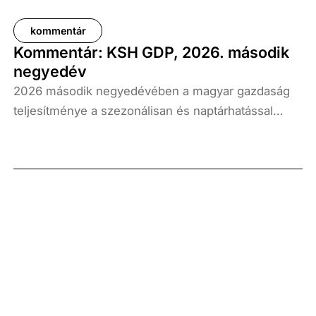
kommentár
Kommentár: KSH GDP, 2026. második
negyedév
2026 második negyedévében a magyar gazdaság
teljesítménye a szezonálisan és naptárhatással
kiigazított és kiegyensúlyozott adatok szerint, az
előző év azonos időszakához képest 1,6
százalékkal, míg az előző negyedévhez képest 0,4
százalékkal bővült. Az adat némileg elmaradt az
elemzői várakozásoktól, ugyanakkor továbbra is
növekedési pályát jelez.