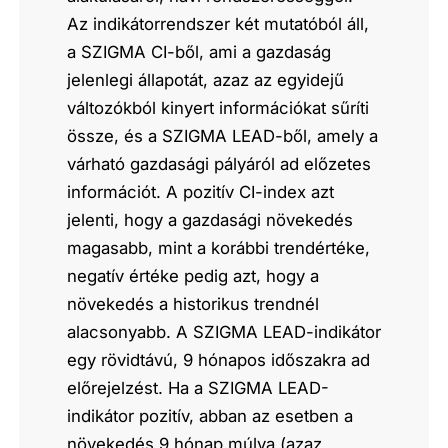
Az indikátorrendszer két mutatóból áll,
a SZIGMA CI-ből, ami a gazdaság
jelenlegi állapotát, azaz az egyidejű
változókból kinyert információkat sűríti
össze, és a SZIGMA LEAD-ből, amely a
várható gazdasági pályáról ad előzetes
információt. A pozitív CI-index azt
jelenti, hogy a gazdasági növekedés
magasabb, mint a korábbi trendértéke,
negatív értéke pedig azt, hogy a
növekedés a historikus trendnél
alacsonyabb. A SZIGMA LEAD-indikátor
egy rövidtávú, 9 hónapos időszakra ad
előrejelzést. Ha a SZIGMA LEAD-
indikátor pozitív, abban az esetben a
növekedés 9 hónap múlva (azaz