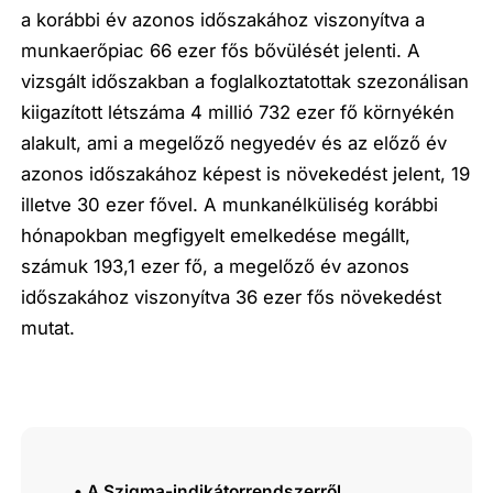
a korábbi év azonos időszakához viszonyítva a
munkaerőpiac 66 ezer fős bővülését jelenti. A
vizsgált időszakban a foglalkoztatottak szezonálisan
kiigazított létszáma 4 millió 732 ezer fő környékén
alakult, ami a megelőző negyedév és az előző év
azonos időszakához képest is növekedést jelent, 19
illetve 30 ezer fővel. A munkanélküliség korábbi
hónapokban megfigyelt emelkedése megállt,
számuk 193,1 ezer fő, a megelőző év azonos
időszakához viszonyítva 36 ezer fős növekedést
mutat.
• A Szigma-indikátorrendszerről