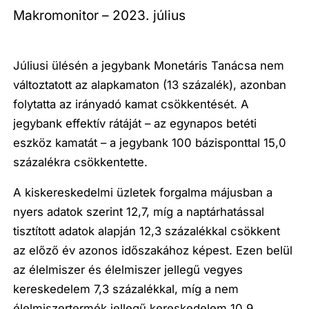
Makromonitor – 2023. július
Júliusi ülésén a jegybank Monetáris Tanácsa nem
változtatott az alapkamaton (13 százalék), azonban
folytatta az irányadó kamat csökkentését. A
jegybank effektív rátáját – az egynapos betéti
eszköz kamatát – a jegybank 100 bázisponttal 15,0
százalékra csökkentette.
A kiskereskedelmi üzletek forgalma májusban a
nyers adatok szerint 12,7, míg a naptárhatással
tisztított adatok alapján 12,3 százalékkal csökkent
az előző év azonos időszakához képest. Ezen belül
az élelmiszer és élelmiszer jellegű vegyes
kereskedelem 7,3 százalékkal, míg a nem
élelmiszertermék jellegű kereskedelem 10,9