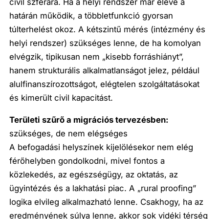
civil szférára. Ha a helyi rendszer már eleve a
határán működik, a többletfunkció gyorsan
túlterhelést okoz. A kétszintű mérés (intézmény és
helyi rendszer) szükséges lenne, de ha komolyan
elvégzik, tipikusan nem „kisebb forráshiányt”,
hanem strukturális alkalmatlanságot jelez, például
alulfinanszírozottságot, elégtelen szolgáltatásokat
és kimerült civil kapacitást.
Területi szűrő a migrációs tervezésben:
szükséges, de nem elégséges
A befogadási helyszínek kijelölésekor nem elég
férőhelyben gondolkodni, mivel fontos a
közlekedés, az egészségügy, az oktatás, az
ügyintézés és a lakhatási piac. A „rural proofing”
logika elvileg alkalmazható lenne. Csakhogy, ha az
eredményének súlya lenne, akkor sok vidéki térség