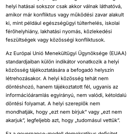
helyi hatásai sokszor csak akkor válnak láthatóvá,
amikor már konfliktus vagy működési zavar alakult
ki, mint például egészségügyi túlterhelés, iskolai
férőhelyhiány, lakhatási nyomás, közlekedési
feszültségek vagy közösségi konfliktusok.
Az Európai Unió Menekültügyi Ügynöksége (EUAA)
standardjaiban külön indikátor vonatkozik a helyi
közösség tájékoztatására a befogadó helyszín
létrehozásakor. A helyi közösség tehát nem
döntéshozó, hanem tájékoztatott fél, ugyanis az
információáramlás egyirányú, nem valódi, kétoldalú
döntési folyamat. A helyi szereplők nem
mondhatják, hogy „ezt nem bírjuk” vagy „ezt nem
akarjuk”, legfeljebb azt, hogy „tudomásul vettük”.
Ez a governance-modell demokratikus deficitet