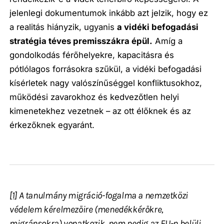
jelenlegi dokumentumok inkább azt jelzik, hogy ez
a realitás hiányzik, ugyanis
a vidéki befogadási
stratégia téves premisszákra épül.
Amíg a
gondolkodás férőhelyekre, kapacitásra és
pótlólagos forrásokra szűkül, a vidéki befogadási
kísérletek nagy valószínűséggel konfliktusokhoz,
működési zavarokhoz és kedvezőtlen helyi
kimenetekhez vezetnek – az ott élőknek és az
érkezőknek egyaránt.
[1]
A tanulmány migráció-fogalma a nemzetközi
védelem kérelmezőire (menedékkérőkre,
migránsokra) vonatkozik, nem pedig az EU-n belüli