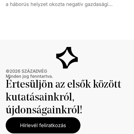
a háborús helyzet okozta negatív gazdasági
folyamatok nehezítik az európai emberek
százmillióinak életét. Annak az Európának, amely
kényelmi évtizedeket képzelt magának, most
komolyan szembe kell néznie azzal, hogy nem
biztos, hogy a világ kereke abba az irányba fordul,
ahogy azt ő eltervezte.
©
2026
SZÁZADVÉG
Minden jog fenntartva.
Értesüljön az elsők között
kutatásainkról,
újdonságainkról!
Hírlevél feliratkozás