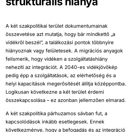
strukturális hiánya
A két szakpolitikai terület dokumentumainak
összevetése azt mutatja, hogy bár mindkettő „a
vidékről beszél”, a találkozási pontok többnyire
hiányoznak vagy felületesek. A migrációs anyagok
felismerik, hogy vidéken a szolgáltatáshiány
nehezíti az integrációt. A 2040-es vidékjövőkép
pedig épp a szolgáltatások, az elérhetőség és a
helyi kapacitások megerősítését állítja középpontba.
Logikusan következne a két terület érdemi
összekapcsolása – ez azonban jellemzően elmarad.
A két szakpolitika párhuzamos sávban fut, a
kapcsolódások inkább esetlegesek. Ennek
következménye, hogy a befogadás és az integráció