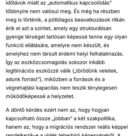
időtávok miatt az „automatikus kapcsolódás”
többnyire nem valósul meg. És még ha részben
meg is történik, a pótlólagos beavatkozások ritkán
érik el azt a szintet, amely egy strukturálisan
gyenge térséget tartósan képessé tenne egy olyan
funkció ellátására, amelyre nem készült, és
amelyhez nem társult érdemi helyi felhatalmazás.
Így az eszközcsomagolás sokszor inkább
legitimációs eszközzé válik („törődünk veletek,
adunk forrást”), miközben a források és a
végrehajtási kapacitás nem teszik ténylegesen
működőképessé a helyzetet.
A döntő kérdés ezért nem az, hogy hogyan
kapcsolható össze „jobban” a két szakpolitika,
hanem az, hogy a migrációs rendszer reális képpel
rendelkezik-e a vidék teherbíró képességéről. A