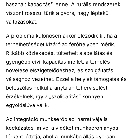
használt kapacitás” lenne. A rurális rendszerek
viszont rosszul tűrik a gyors, nagy léptékű
változásokat.
A probléma különösen akkor éleződik ki, ha a
terhelhetőséget kizárólag férőhelyben mérik.
Ritkább közlekedés, túlterhelt alapellátás és
gyengébb civil kapacitás mellett a terhelés
növelése elszigetelődéshez, és szolgáltatási
válsághoz vezethet. Ezzel a helyiek támogatás és
beleszólás nélkül aránytalan teherviselést
érzékelnek, így a „szolidaritás” könnyen
egyoldalúvá válik.
Az integráció munkaerőpiaci narratívája is
kockázatos, mivel a vidéket munkaerőhiányos
térként láttatja, ahol a munkába állás gyorsan