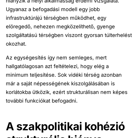
hiányzik a helyi alkalmasság érdemi vizsgálata.
Ugyanaz a befogadási modell egy jobb
infrastruktúrájú térségben működhet, egy
elöregedő, nehezen megközelíthető, gyenge
szolgáltatású térségben viszont gyorsan túlterhelést
okozhat.
Az egységesítés így nem semleges, mert
hallgatólagosan azt feltételezi, hogy elég a
minimum teljesítése. Sok vidéki térség azonban
már a saját népességének kiszolgálásában is
korlátokba ütközik, ezért strukturálisan nem képes
további funkciókat befogadni.
A szakpolitikai kohézió