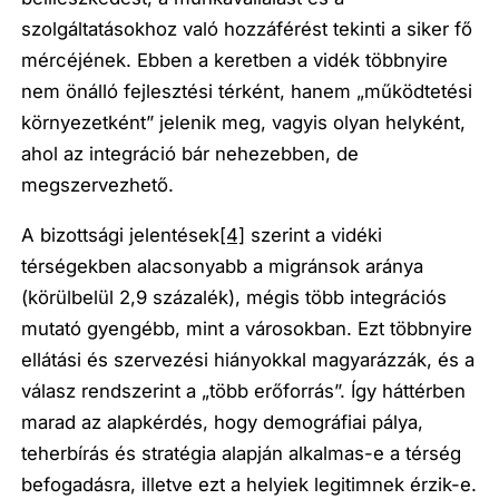
szolgáltatásokhoz való hozzáférést tekinti a siker fő
mércéjének. Ebben a keretben a vidék többnyire
nem önálló fejlesztési térként, hanem „működtetési
környezetként” jelenik meg, vagyis olyan helyként,
ahol az integráció bár nehezebben, de
megszervezhető.
A bizottsági jelentések
[4]
szerint a vidéki
térségekben alacsonyabb a migránsok aránya
(körülbelül 2,9 százalék), mégis több integrációs
mutató gyengébb, mint a városokban. Ezt többnyire
ellátási és szervezési hiányokkal magyarázzák, és a
válasz rendszerint a „több erőforrás”. Így háttérben
marad az alapkérdés, hogy demográfiai pálya,
teherbírás és stratégia alapján alkalmas-e a térség
befogadásra, illetve ezt a helyiek legitimnek érzik-e.