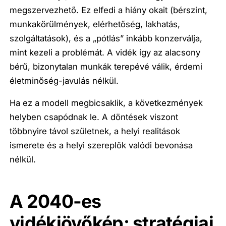
megszervezhető. Ez elfedi a hiány okait (bérszint,
munkakörülmények, elérhetőség, lakhatás,
szolgáltatások), és a „pótlás” inkább konzerválja,
mint kezeli a problémát. A vidék így az alacsony
bérű, bizonytalan munkák terepévé válik, érdemi
életminőség-javulás nélkül.
Ha ez a modell megbicsaklik, a következmények
helyben csapódnak le. A döntések viszont
többnyire távol születnek, a helyi realitások
ismerete és a helyi szereplők valódi bevonása
nélkül.
A 2040-es
vidékjövőkép: stratégiai