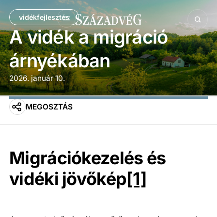
vidékfejlesztés
A vidék a migráció
árnyékában
2026. január 10.
MEGOSZTÁS
Migrációkezelés és
vidéki jövőkép
[1]