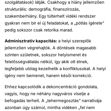
szolgáltatások) látják. Csakhogy a hiány jellemzően
strukturális: demográfia, finanszírozás,
szakemberhiány. Egy túlterhelt vidéki rendszer
gyakran nem bír el új feladatokat, a „pótlás ígérete”
pedig sokszor csak retorika marad.
Adminisztratív kapacitás:
a helyi szereplők
jellemzően végrehajtók. A döntések magasabb
szinten születnek, sokszor helyismeret és
felelősségvállalás nélkül, így akik ott élnek,
legfeljebb utólag kezelhetik a konfliktusokat. A helyi
igény nem bemenet, hanem késői korrekció.
Ehhez kapcsolódik a dekoncentráció gondolata,
vagyis, hogy ne néhány nagyváros viselje a
befogadás terheit. A „tehermegosztás” narratívája
azonban úgy számol, mintha vidéken „fel nem