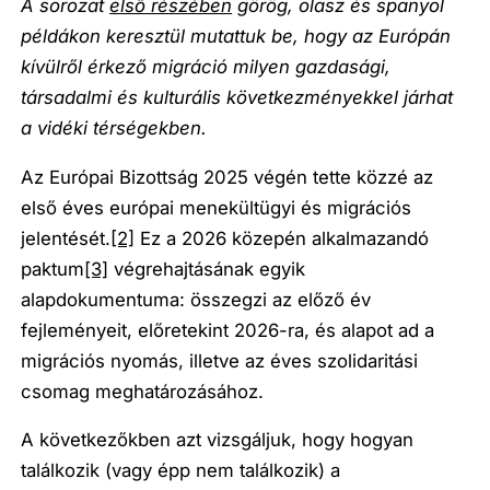
A sorozat
első részében
görög, olasz és spanyol
példákon keresztül mutattuk be, hogy az Európán
kívülről érkező migráció milyen gazdasági,
társadalmi és kulturális következményekkel járhat
a vidéki térségekben.
Az Európai Bizottság 2025 végén tette közzé az
első éves európai menekültügyi és migrációs
jelentését.
[2]
Ez a 2026 közepén alkalmazandó
paktum
[3]
végrehajtásának egyik
alapdokumentuma: összegzi az előző év
fejleményeit, előretekint 2026-ra, és alapot ad a
migrációs nyomás, illetve az éves szolidaritási
csomag meghatározásához.
A következőkben azt vizsgáljuk, hogy hogyan
találkozik (vagy épp nem találkozik) a