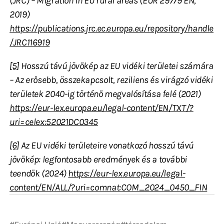
(JRC) – Migration in EU rural areas (EUR 29779 EN,
2019)
https://publications.jrc.ec.europa.eu/repository/handle
/JRC116919
[5]
Hosszú távú jövőkép az EU vidéki területei számára
– Az erősebb, összekapcsolt, reziliens és virágzó vidéki
területek 2040-ig történő megvalósítása felé (2021)
https://eur-lex.europa.eu/legal-content/EN/TXT/?
uri=celex:52021DC0345
[6]
Az EU vidéki területeire vonatkozó hosszú távú
jövőkép: legfontosabb eredmények és a további
teendők (2024)
https://eur-lex.europa.eu/legal-
content/EN/ALL/?uri=comnat:COM_2024_0450_FIN