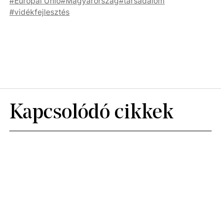
Európai Unió
Magyarország
társadalom
vidékfejlesztés
Kapcsolódó cikkek