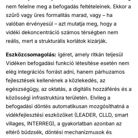
nem felelne meg a befogadás feltételeinek. Ekkor a
szűrő vagy üres formalitás marad, vagy – ha
valóban érvényesül – azt mutatja meg, hogy a
vidéki dekoncentráció számos térségben nem
reális, mert a strukturális korlátok kizárják.
Eszközcsomagolás:
ígéret, amely ritkán teljesül
Vidéken befogadási funkció létesítése esetén nem
elég integrációs forrást adni, hanem párhuzamos
fejlesztések kellenének a közlekedés, az
egészségügy, az oktatás, a digitális hozzáférés és a
közösségi infrastruktúra területén. Elvileg a
befogadási döntés automatikusan mozgósíthatná a
vidékfejlesztési eszközöket (LEADER, CLLD, smart
villages, INTERREG), a gyakorlatban azonban az
eltérő büdzsék, döntési mechanizmusok és