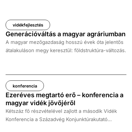
vidékfejlesztés
Generációváltás a magyar agráriumban
A magyar mezőgazdaság hosszú évek óta jelentős
átalakuláson megy keresztül: földstruktúra-változás,
birtokméret-eloszlás, gazdálkodói generációk
elöregedése. Az Európai Unióhoz való csatlakozás
óta a hazai agrárszektor fokozottan integrálódott az
uniós szabályozásokba, támogatási rendszerekbe
konferencia
és piaci mechanizmusokba, ugyanakkor a
Ezeréves megtartó erő – konferencia a
generációváltás kérdése továbbra is az ágazat
magyar vidék jövőjéről
kritikus kihívásai közé tartozik. A birtokméret és a
Kétszáz fő részvételével zajlott a második Vidék
gazdastruktúra életkor szerinti vizsgálata lehetővé
Konferencia a Századvég Konjunktúrakutató
teszi annak feltárását, hogy a fiatalabb és idősebb
szervezésében. A budapesti tanácskozáson többek