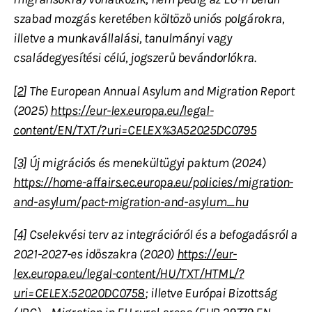
szabad mozgás keretében költöző uniós polgárokra,
illetve a munkavállalási, tanulmányi vagy
családegyesítési célú, jogszerű bevándorlókra.
[2
]
The European Annual Asylum and Migration Report
(2025)
https://eur-lex.europa.eu/legal-
content/EN/TXT/?uri=CELEX%3A52025DC0795
[3]
Új migrációs és menekültügyi paktum (2024)
https://home-affairs.ec.europa.eu/policies/migration-
and-asylum/pact-migration-and-asylum_hu
[4]
Cselekvési terv az integrációról és a befogadásról a
2021-2027-es időszakra (2020)
https://eur-
lex.europa.eu/legal-content/HU/TXT/HTML/?
uri=CELEX:52020DC0758
; illetve Európai Bizottság