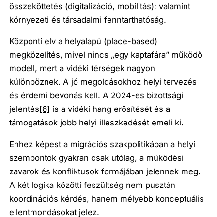
összeköttetés (digitalizáció, mobilitás); valamint
környezeti és társadalmi fenntarthatóság.
Központi elv a helyalapú (place-based)
megközelítés, mivel nincs „egy kaptafára” működő
modell, mert a vidéki térségek nagyon
különböznek. A jó megoldásokhoz helyi tervezés
és érdemi bevonás kell. A 2024-es bizottsági
jelentés
[6]
is a vidéki hang erősítését és a
támogatások jobb helyi illeszkedését emeli ki.
Ehhez képest a migrációs szakpolitikában a helyi
szempontok gyakran csak utólag, a működési
zavarok és konfliktusok formájában jelennek meg.
A két logika közötti feszültség nem pusztán
koordinációs kérdés, hanem mélyebb konceptuális
ellentmondásokat jelez.