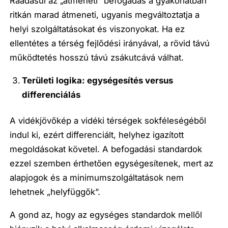
Ráadásul az „átmeneti” befogadás a gyakorlatban
ritkán marad átmeneti, ugyanis megváltoztatja a
helyi szolgáltatásokat és viszonyokat. Ha ez
ellentétes a térség fejlődési irányával, a rövid távú
működtetés hosszú távú zsákutcává válhat.
Területi logika: egységesítés versus
differenciálás
A vidékjövőkép a vidéki térségek sokféleségéből
indul ki, ezért differenciált, helyhez igazított
megoldásokat követel. A befogadási standardok
ezzel szemben érthetően egységesítenek, mert az
alapjogok és a minimumszolgáltatások nem
lehetnek „helyfüggők”.
A gond az, hogy az egységes standardok mellől