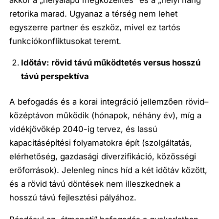
retorika marad. Ugyanaz a térség nem lehet
egyszerre partner és eszköz, mivel ez tartós
funkciókonfliktusokat teremt.
Időtáv: rövid távú működtetés versus hosszú
távú perspektíva
A befogadás és a korai integráció jellemzően rövid–
középtávon működik (hónapok, néhány év), míg a
vidékjövőkép 2040-ig tervez, és lassú
kapacitásépítési folyamatokra épít (szolgáltatás,
elérhetőség, gazdasági diverzifikáció, közösségi
erőforrások). Jelenleg nincs híd a két időtáv között,
és a rövid távú döntések nem illeszkednek a
hosszú távú fejlesztési pályához.