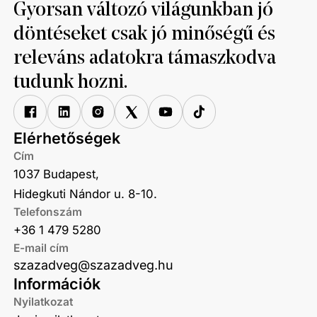
Gyorsan változó világunkban jó
döntéseket csak jó minőségű és
releváns adatokra támaszkodva
tudunk hozni.
Elérhetőségek
Cím
1037 Budapest,
Hidegkuti Nándor u. 8-10.
Telefonszám
+36 1 479 5280
E-mail cím
szazadveg@szazadveg.hu
Információk
Nyilatkozat