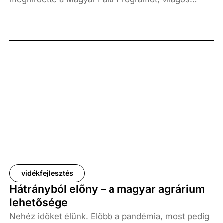
célokat fogalmazott meg: adjuk vissza a vidéken
élők hitét, állítsuk meg a drasztikus
népességfogyást és újra legyen jó a falvakban élni.
Gyopáros Alpár, a modern települések fejlesztésért
felelős kormánybiztos írása.
vidékfejlesztés
Hátrányból előny – a magyar agrárium
lehetősége
Nehéz időket élünk. Előbb a pandémia, most pedig