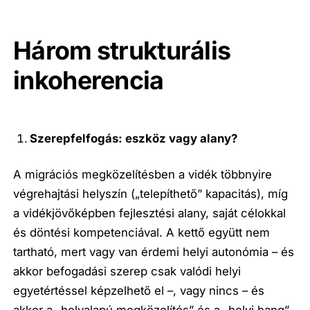
Három strukturális
inkoherencia
Szerepfelfogás: eszköz vagy alany?
A migrációs megközelítésben a vidék többnyire
végrehajtási helyszín („telepíthető” kapacitás), míg
a vidékjövőképben fejlesztési alany, saját célokkal
és döntési kompetenciával. A kettő együtt nem
tartható, mert vagy van érdemi helyi autonómia – és
akkor befogadási szerep csak valódi helyi
egyetértéssel képzelhető el –, vagy nincs – és
akkor a „helyalapú megközelítés” és a „helyi hang”