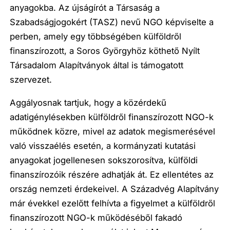
anyagokba. Az újságírót a Társaság a
Szabadságjogokért (TASZ) nevű NGO képviselte a
perben, amely egy többségében külföldről
finanszírozott, a Soros Györgyhöz köthető Nyílt
Társadalom Alapítványok által is támogatott
szervezet.
Aggályosnak tartjuk, hogy a közérdekű
adatigénylésekben külföldről finanszírozott NGO-k
működnek közre, mivel az adatok megismerésével
való visszaélés esetén, a kormányzati kutatási
anyagokat jogellenesen sokszorosítva, külföldi
finanszírozóik részére adhatják át. Ez ellentétes az
ország nemzeti érdekeivel. A Századvég Alapítvány
már évekkel ezelőtt felhívta a figyelmet a külföldről
finanszírozott NGO-k működéséből fakadó