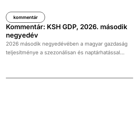
kommentár
Kommentár: KSH GDP, 2026. második
negyedév
2026 második negyedévében a magyar gazdaság
teljesítménye a szezonálisan és naptárhatással
kiigazított és kiegyensúlyozott adatok szerint, az
előző év azonos időszakához képest 1,6
százalékkal, míg az előző negyedévhez képest 0,4
százalékkal bővült. Az adat némileg elmaradt az
elemzői várakozásoktól, ugyanakkor továbbra is
növekedési pályát jelez.