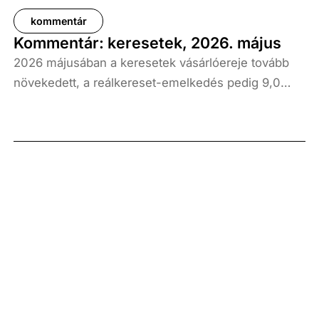
kommentár
Kommentár: keresetek, 2026. május
2026 májusában a keresetek vásárlóereje tovább
növekedett, a reálkereset-emelkedés pedig 9,0
százalék volt az elmúlt év azonos időszakához
képest. A bruttó átlagkereset emelkedése 8,7
százalékot, a nettóé 11,0 százalékot tett ki, emellett
a bruttó mediánkereset értéke 9,5, a nettó mediáné
pedig 11,5 százalékkal haladta meg a tavalyi értékét.