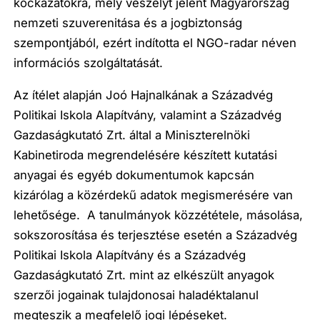
kockázatokra, mely veszélyt jelent Magyarország
nemzeti szuverenitása és a jogbiztonság
szempontjából, ezért indította el NGO-radar néven
információs szolgáltatását.
Az ítélet alapján Joó Hajnalkának a Századvég
Politikai Iskola Alapítvány, valamint a Századvég
Gazdaságkutató Zrt. által a Miniszterelnöki
Kabinetiroda megrendelésére készített kutatási
anyagai és egyéb dokumentumok kapcsán
kizárólag a közérdekű adatok megismerésére van
lehetősége. A tanulmányok közzététele, másolása,
sokszorosítása és terjesztése esetén a Századvég
Politika
i
Iskola Alapítvány és a Századvég
Gazdaságkutató Zrt. mint az elkészült anyagok
szerzői jogainak tulajdonosai haladéktalanul
megteszik a megfelelő jogi lépéseket.