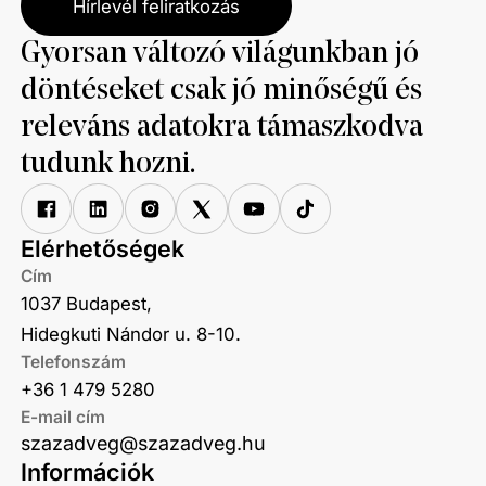
Hírlevél feliratkozás
Gyorsan változó világunkban jó
döntéseket csak jó minőségű és
releváns adatokra támaszkodva
tudunk hozni.
Elérhetőségek
Cím
1037 Budapest,
Hidegkuti Nándor u. 8-10.
Telefonszám
+36 1 479 5280
E-mail cím
szazadveg@szazadveg.hu
Információk