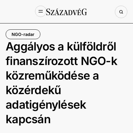
NGO-radar
Aggályos a külföldről
finanszírozott NGO-k
közreműködése a
közérdekű
adatigénylések
kapcsán