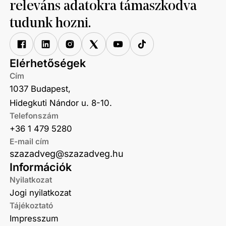
releváns adatokra támaszkodva
tudunk hozni.
Elérhetőségek
Cím
1037 Budapest,
Hidegkuti Nándor u. 8-10.
Telefonszám
+36 1 479 5280
E-mail cím
szazadveg@szazadveg.hu
Információk
Nyilatkozat
Jogi nyilatkozat
Tájékoztató
Impresszum