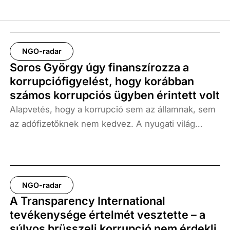
NGO-radar
Soros György úgy finanszírozza a
korrupciófigyelést, hogy korábban
számos korrupciós ügyben érintett volt
Alapvetés, hogy a korrupció sem az államnak, sem
az adófizetőknek nem kedvez. A nyugati világ
demokratikus hatalmi berendezkedése óta mégis
napi szintű diskurzust élvez a korrupció – vélt vagy
valós – felmerülése, az ellene folytatott harc
mértéke és annak sikeressége. Mindemellett a
NGO-radar
közvélemény a sajtón, míg a nagybefektetők az
A Transparency International
NGO-k támogatásán és véleményalkotásán
tevékenysége értelmét vesztette – a
keresztül kívánják az erről szóló vitákat olyan
súlyos brüsszeli korrupció nem érdekli