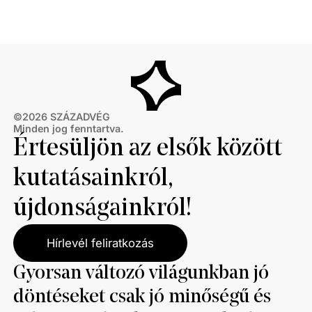
segítse a brüsszeli érdekeket kiszolgáló magyar
akik jelentős támogatást kapnak mind az Európai
baloldalt.
Uniótól, mind a Nyílt Társadalom Alapítványtól. Az
NGO-k kapcsolata a LIBE-bizottsággal és Soros
Györggyel egyértelműen kimutatható.
©
2026
SZÁZADVÉG
Minden jog fenntartva.
Értesüljön az elsők között
kutatásainkról,
újdonságainkról!
Hírlevél feliratkozás
Gyorsan változó világunkban jó
döntéseket csak jó minőségű és