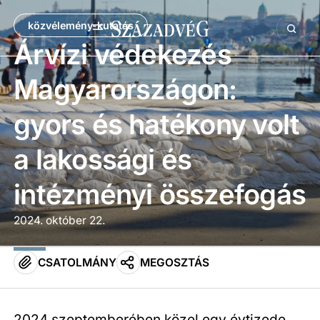
közvélemény-kutatás
Árvízi védekezés
Magyarországon:
gyors és hatékony volt
a lakossági és
intézményi összefogás
2024. október 22.
CSATOLMÁNY
MEGOSZTÁS
2024 szeptemberében közel egy évtizede