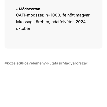
• Módszertan
CATI-módszer, n=1000, felnőtt magyar
lakosság körében, adatfelvétel: 2024.
október
közélet
közvélemény-kutatás
Magyarország