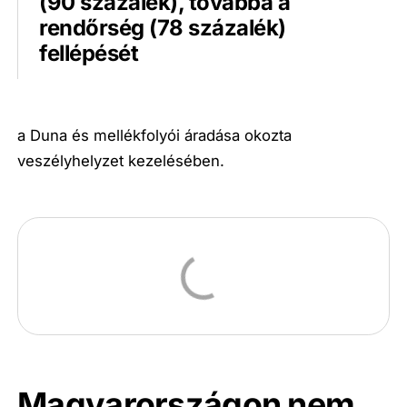
(90 százalék), továbbá a
rendőrség (78 százalék)
fellépését
a Duna és mellékfolyói áradása okozta
veszélyhelyzet kezelésében.
Magyarországon nem