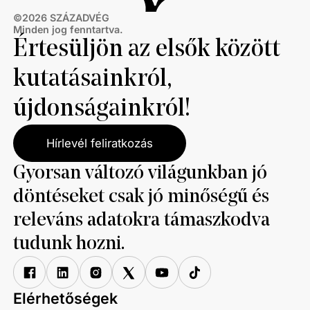
©
2026
SZÁZADVÉG
Minden jog fenntartva.
Értesüljön az elsők között
kutatásainkról,
újdonságainkról!
Hírlevél feliratkozás
Gyorsan változó világunkban jó
döntéseket csak jó minőségű és
releváns adatokra támaszkodva
tudunk hozni.
Elérhetőségek