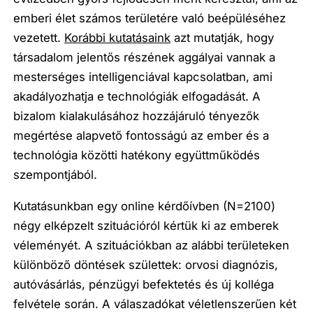
emberi élet számos területére való beépüléséhez
vezetett.
Korábbi kutatásaink
azt mutatják, hogy
társadalom jelentős részének aggályai vannak a
mesterséges intelligenciával kapcsolatban, ami
akadályozhatja e technológiák elfogadását. A
bizalom kialakulásához hozzájáruló tényezők
megértése alapvető fontosságú az ember és a
technológia közötti hatékony együttműködés
szempontjából.
Kutatásunkban egy online kérdőívben (N=2100)
négy elképzelt szituációról kértük ki az emberek
véleményét. A szituációkban az alábbi területeken
különböző döntések születtek: orvosi diagnózis,
autóvásárlás, pénzügyi befektetés és új kolléga
felvétele során. A válaszadókat véletlenszerűen két