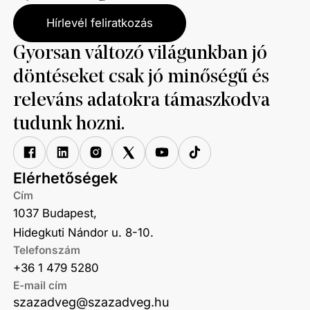
Hírlevél feliratkozás
Gyorsan változó világunkban jó
döntéseket csak jó minőségű és
releváns adatokra támaszkodva
tudunk hozni.
Elérhetőségek
Cím
1037 Budapest,
Hidegkuti Nándor u. 8-10.
Telefonszám
+36 1 479 5280
E-mail cím
szazadveg@szazadveg.hu