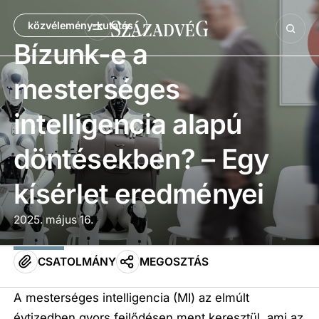
közvélemény-kutatás
Bízunk-e a
mesterséges
intelligencia alapú
döntésekben? – Egy
kísérlet eredményei
2025. május 16.
CSATOLMÁNY
MEGOSZTÁS
A mesterséges intelligencia (MI) az elmúlt
évtizedben gyors fejlődésen ment keresztül, ami az