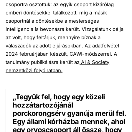
csoportra osztottuk: az egyik csoport kizárólag
emberi döntésekkel találkozott, míg a másik
csoportnál a döntésekbe a mesterséges
intelligencia is bevonásra került. Vizsgálatunk célja
az volt, hogy feltárjuk, mennyire bíznak a
válaszadók az adott eljárásokban. Az adatfelvétel
2024 februárjában készült, CAWI-módszerrel. A
tanulmány publikálásra került az
AI & Society
nemzetközi folyóiratban.
„Tegyük fel, hogy egy közeli
hozzátartozójánál
porckorongsérv gyanúja merül fel.
Egy állami kórházba mennek, ahol
egy orvoscsoport áll össze, hogy