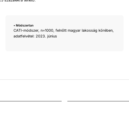
 25 százalékra tehető.
• Módszertan
CATI-módszer, n=1000, felnőtt magyar lakosság körében,
adatfelvétel: 2023. június