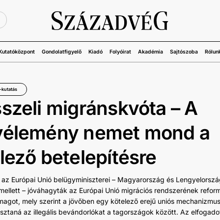
Ü
Kutatóközpont
Gondolatfigyelő
Kiadó
Folyóirat
Akadémia
Sajtószoba
Rólun
-kutatás
szeli migránskvóta – A
vélemény nemet mond a
lező betelepítésre
 az Európai Unió belügyminiszterei – Magyarország és Lengyelorszá
 mellett – jóváhagyták az Európai Unió migrációs rendszerének reform
magot, mely szerint a jövőben egy kötelező erejű uniós mechanizmu
osztaná az illegális bevándorlókat a tagországok között. Az elfogado