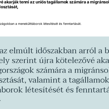
vé akarják tenni az uniós tagállamok számára a migránso
elosztását,
rszágokban a menekülttáborok létesítését és fenntartását.