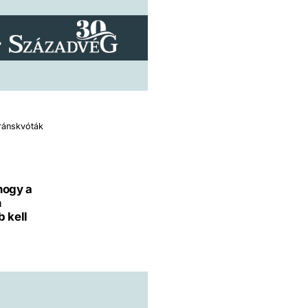
gránskvóták
hogy a
n
b kell