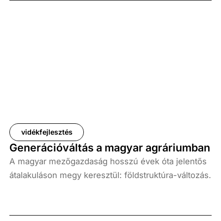
vidékfejlesztés
Generációváltás a magyar agráriumban
A magyar mezőgazdaság hosszú évek óta jelentős
átalakuláson megy keresztül: földstruktúra-változás,
birtokméret-eloszlás, gazdálkodói generációk
elöregedése. Az Európai Unióhoz való csatlakozás
óta a hazai agrárszektor fokozottan integrálódott az