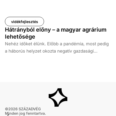
vidékfejlesztés
Hátrányból előny – a magyar agrárium
lehetősége
Nehéz időket élünk. Előbb a pandémia, most pedig
a háborús helyzet okozta negatív gazdasági
folyamatok nehezítik az európai emberek
százmillióinak életét. Annak az Európának, amely
kényelmi évtizedeket képzelt magának, most
komolyan szembe kell néznie azzal, hogy nem
biztos, hogy a világ kereke abba az irányba fordul,
ahogy azt ő eltervezte.
©
2026
SZÁZADVÉG
Minden jog fenntartva.