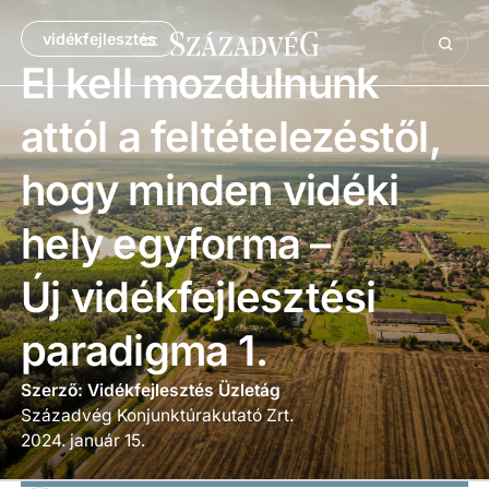
vidékfejlesztés
El kell mozdulnunk
attól a feltételezéstől,
hogy minden vidéki
hely egyforma –
Új vidékfejlesztési
paradigma 1.
Szerző: Vidékfejlesztés Üzletág
Századvég Konjunktúrakutató Zrt.
2024. január 15.