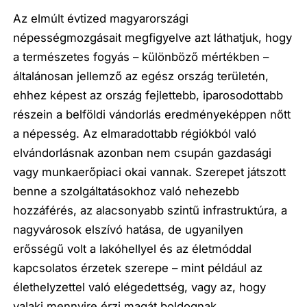
Az elmúlt évtized magyarországi
népességmozgásait megfigyelve azt láthatjuk, hogy
a természetes fogyás – különböző mértékben –
általánosan jellemző az egész ország területén,
ehhez képest az ország fejlettebb, iparosodottabb
részein a belföldi vándorlás eredményeképpen nőtt
a népesség. Az elmaradottabb régiókból való
elvándorlásnak azonban nem csupán gazdasági
vagy munkaerőpiaci okai vannak. Szerepet játszott
benne a szolgáltatásokhoz való nehezebb
hozzáférés, az alacsonyabb szintű infrastruktúra, a
nagyvárosok elszívó hatása, de ugyanilyen
erősségű volt a lakóhellyel és az életmóddal
kapcsolatos érzetek szerepe – mint például az
élethelyzettel való elégedettség, vagy az, hogy
valaki mennyire érzi magát boldognak.