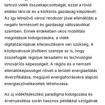
tartozó vidék összekapcsoltságát, ezzel a rövid
ellátási láncok és a körkörös gazdaság kiépülését.
Az így létrejövő városi rendszer jóval ellenállóbb a
negatív természeti és gazdasági változásokkal
szemben. Ennek érdekében okos mobilitási
megoldások kidolgozására, a vidék
digitalizációjának kiterjesztésére van szükség. A
középvárosok jövőbeni szerepe az is, hogy
összefogják régiójuk társadalmi és technológiai
innovációs képességeit. A régiós és a nemzeti
ellenállóképességet növeli a területi energiaellátás
diverzifikálása, megújuló energiaforrásokra alapuló
energiaszövetkezetek létrehozása.
Az új vidékfejlesztési paradigma kidolgozása és
érvényesítése során hasznos példákkal szolgálnak