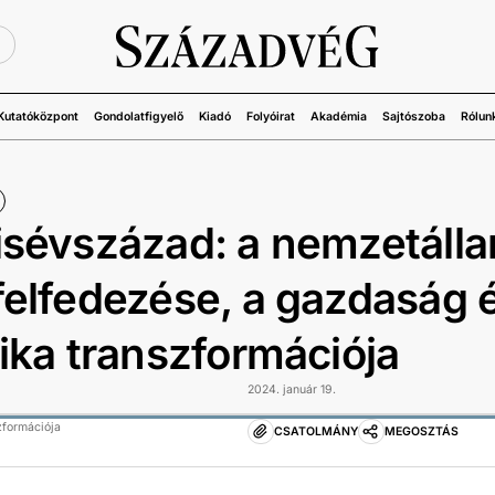
Ü
Kutatóközpont
Gondolatfigyelő
Kiadó
Folyóirat
Akadémia
Sajtószoba
Rólun
isévszázad: a nemzetáll
felfedezése, a gazdaság 
tika transzformációja
2024. január 19.
zformációja
CSATOLMÁNY
MEGOSZTÁS