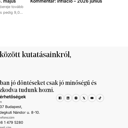
. május
Kommentár: infláció – 2026 június
óereje tovább
s pedig 9,0
időszakához
kedése 8,7
tett ki,
ke 9,5, a
al haladta meg
 között kutatásainkról,
ban jó döntéseket csak jó minőségű és
zkodva tudunk hozni.
lérhetőségek
m
37 Budapest,
degkuti Nándor u. 8-10.
lefonszám
6 1 479 5280
mail cím