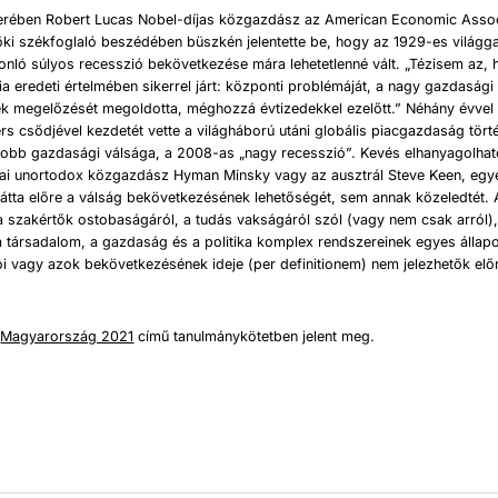
ében Robert Lucas Nobel-díjas közgazdász az American Economic Associ
öki székfoglaló beszédében büszkén jelentette be, hogy az 1929-es világg
nló súlyos recesszió bekövetkezése mára lehetetlenné vált. „Tézisem az, 
eredeti értelmében sikerrel járt: központi problémáját, a nagy gazdasági
ek megelőzését megoldotta, méghozzá évtizedekkel ezelőtt.” Néhány évvel
s csődjével kezdetét vette a világháború utáni globális piacgazdaság tört
obb gazdasági válsága, a 2008-as „nagy recesszió”. Kevés elhanyagolható 
kai unortodox közgazdász Hyman Minsky vagy az ausztrál Steve Keen, egye
átta előre a válság bekövetkezésének lehetőségét, sem annak közeledtét. 
 szakértők ostobaságáról, a tudás vakságáról szól (vagy nem csak arról)
a társadalom, a gazdaság és a politika komplex rendszereinek egyes állapo
i vagy azok bekövetkezésének ideje (per definitionem) nem jelezhetők elő
a
Magyarország 2021
című tanulmánykötetben jelent meg.