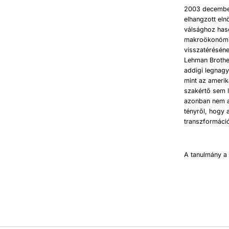
2003 december
elhangzott eln
válsághoz haso
makroökonómia 
visszatérésén
Lehman Brother
addigi legnagy
mint az ameri
szakértő sem l
azonban nem a
tényről, hogy 
transzformáció
A tanulmány 