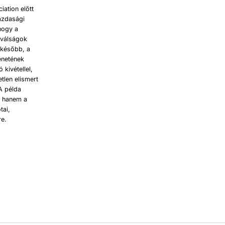
ation előtt
azdasági
hogy a
 válságok
 később, a
énetének
kivétellel,
tlen elismert
A példa
, hanem a
tai,
re.