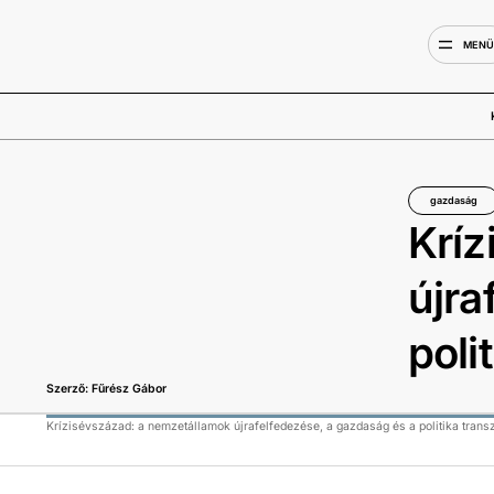
MEN
gazdaság
Kríz
újra
poli
Szerző: Fűrész Gábor
Krízisévszázad: a nemzetállamok újrafelfedezése, a gazdaság és a politika trans