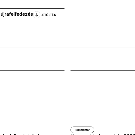
újrafelfedezés
LETÖLTÉS
kommentár