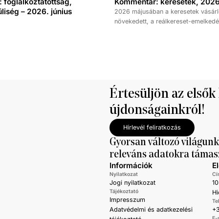
foglalkoztatottság,
Kommentár: keresetek, 2026
iség – 2026. június
2026 májusában a keresetek vásárl
növekedett, a reálkereset-emelkedé
százalék volt az elmúlt év azonos 
képest. A bruttó átlagkereset emel
százalékot, a nettóé 11,0 százalékot 
emellett a bruttó mediánkereset érté
nettó mediáné pedig 11,5 százalékk
a tavalyi értékét.
Értesüljön az elsők
újdonságainkról!
Hírlevél feliratkozás
Gyorsan változó világunk
releváns adatokra támas
Információk
E
Nyilatkozat
Cí
Jogi nyilatkozat
10
Tájékoztató
Hi
Impresszum
Te
Adatvédelmi és adatkezelési
+3
E-