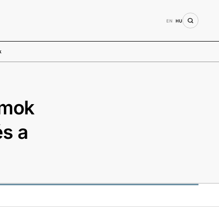
EN
HU
k
amok
és a