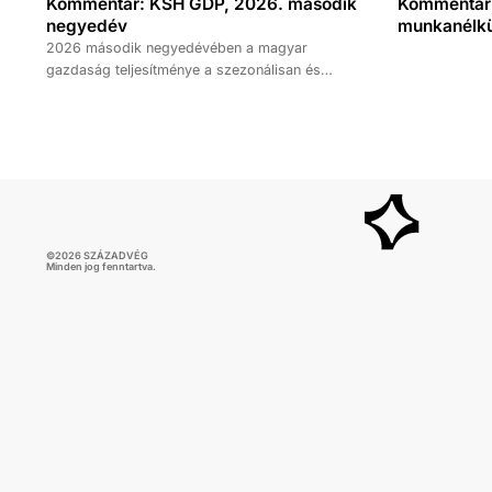
Kommentár: KSH GDP, 2026. második
Kommentár: 
negyedév
munkanélkül
2026 második negyedévében a magyar
gazdaság teljesítménye a szezonálisan és
naptárhatással kiigazított és kiegyensúlyozott
adatok szerint, az előző év azonos időszakához
képest 1,6 százalékkal, míg az előző
negyedévhez képest 0,4 százalékkal bővült. Az
adat némileg elmaradt az elemzői várakozásoktól,
ugyanakkor továbbra is növekedési pályát jelez.
©
2026
SZÁZADVÉG
Minden jog fenntartva.