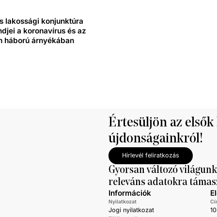
és lakossági konjunktúra
ndjei a koronavírus és az
n háború árnyékában
Értesüljön az elsők
újdonságainkról!
Hírlevél feliratkozás
Gyorsan változó világunk
releváns adatokra támas
Információk
E
Nyilatkozat
Cí
Jogi nyilatkozat
10