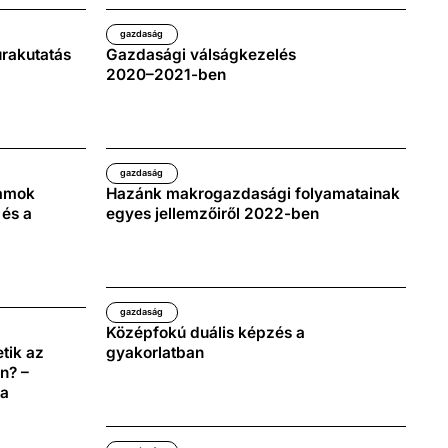
gazdaság
rakutatás
Gazdasági válságkezelés
2020–2021-ben
gazdaság
lamok
Hazánk makrogazdasági folyamatainak
 és a
egyes jellemzőiről 2022-ben
gazdaság
Középfokú duális képzés a
tik az
gyakorlatban
n? –
ga