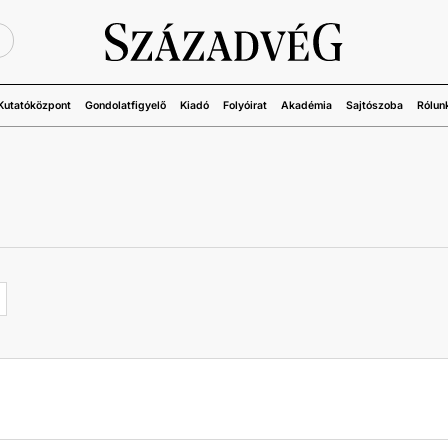
Ü
Kutatóközpont
Gondolatfigyelő
Kiadó
Folyóirat
Akadémia
Sajtószoba
Rólun