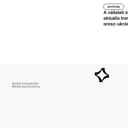
gazdaság
A vállalati 
aktuális tre
orosz–ukrá
©
2026
SZÁZADVÉG
Minden jog fenntartva.