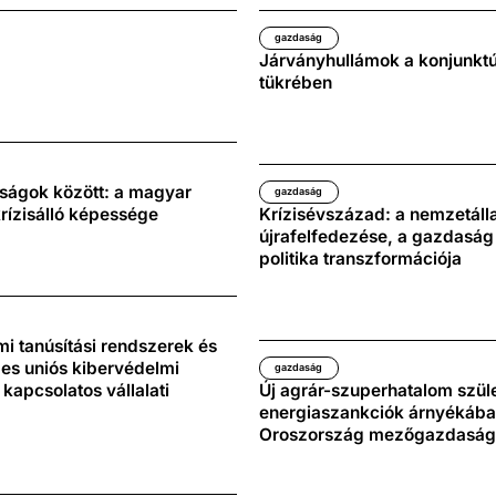
gazdaság
Járványhullámok a konjunktú
tükrében
lságok között: a magyar
gazdaság
rízisálló képessége
Krízisévszázad: a nemzetál
újrafelfedezése, a gazdaság
politika transzformációja
i tanúsítási rendszerek és
es uniós kibervédelmi
gazdaság
 kapcsolatos vállalati
Új agrár-szuperhatalom szüle
energiaszankciók árnyékába
Oroszország mezőgazdasá