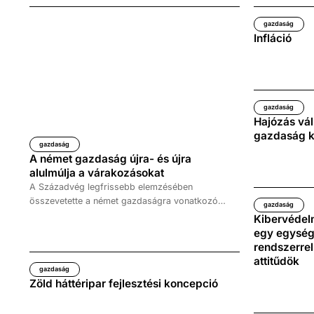
gazdaság
Infláció
gazdaság
Hajózás vá
gazdaság k
gazdaság
A német gazdaság újra- és újra
alulmúlja a várakozásokat
A Századvég legfrissebb elemzésében
összevetette a német gazdaságra vonatkozó
gazdaság
növekedési előrejelzéseket a tényleges GDP-
Kibervédelm
növekedés alakulásával. A számok alapján
egy egység
megállapító, hogy Európa legnagyobb gazdasága
rendszerrel
az orosz-ukrán háború kitörése óta
attitűdök
gazdaság
szisztematikusan alulmúlta az piaci
Zöld háttéripar fejlesztési koncepció
várakozásokat. Az európai szankciós politika
tehát sokkal nagyobb gazdasági károkat okozott,
mint arra előzetesen bárki is számított.