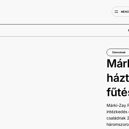
MEN
Elemzések
Márk
házt
fűté
Márki-Zay P
intézkedés 
családnak 2
háromszoro