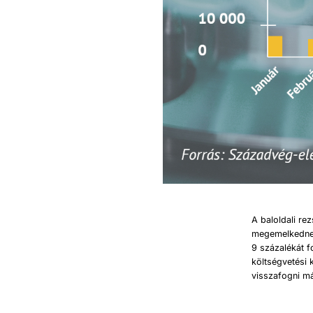
A baloldali re
megemelkedne 
9 százalékát f
költségvetési 
visszafogni má