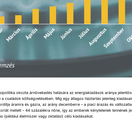
zsipolitika okozta árnövekedés hatására az energiakiadások aránya jelentő
a családok költségvetésében. Míg egy átlagos háztartás jelenleg kiadása
ordítja áramra és gázra, az arány decemberre – a piaci árazás és változatl
korlát mellett – 44 százalékra nőne, így az emberek kénytelenek lennének j
s (például élelmiszer vagy oktatási) célú kiadásaikat.