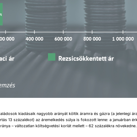
aládosok kiadásaik nagyobb arányát költik áramra és gázra (a jelenlegi ára
rtás 13 százalékot) az áremelkedés súlya is fokozott lenne: a januárban é
ránya – változatlan költségvetési korlát mellett – 62 százalékra növekedne.