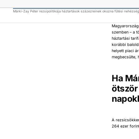
Márki-Zay Péter rezsipolitikája háztartások százezreinek okozna fűtési nehézsé
Magyarországon
szemben – a tö
háztartási tar
korábbi balold
helyett piaci 
megbecsülte, 
Ha Már
ötször
napok
A rezsicsökke
264 ezer forin