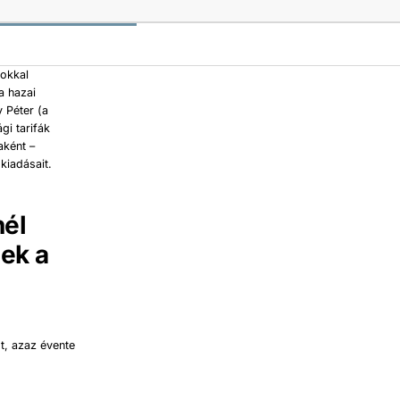
gokkal
a hazai
 Péter (a
gi tarifák
aként –
kiadásait.
nél
ek a
t, azaz évente