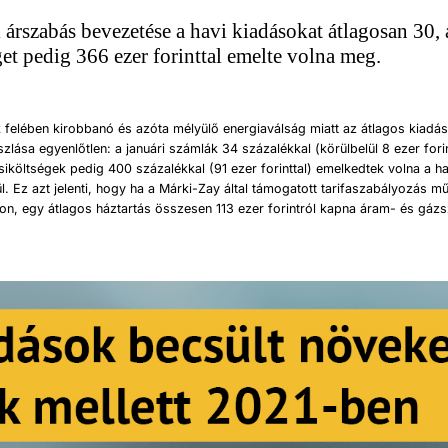
 árszabás bevezetése a havi kiadásokat átlagosan 30, 
get pedig 366 ezer forinttal emelte volna meg.
 felében kirobbanó és azóta mélyülő energiaválság miatt az átlagos kiad
szlása egyenlőtlen: a januári számlák 34 százalékkal (körülbelül 8 ezer forin
iköltségek pedig 400 százalékkal (91 ezer forinttal) emelkedtek volna a h
l. Ez azt jelenti, hogy ha a Márki-Zay által támogatott tarifaszabályozás 
n, egy átlagos háztartás összesen 113 ezer forintról kapna áram- és gáz