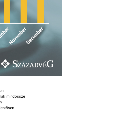
sen
inak mindössze
an
elentősen