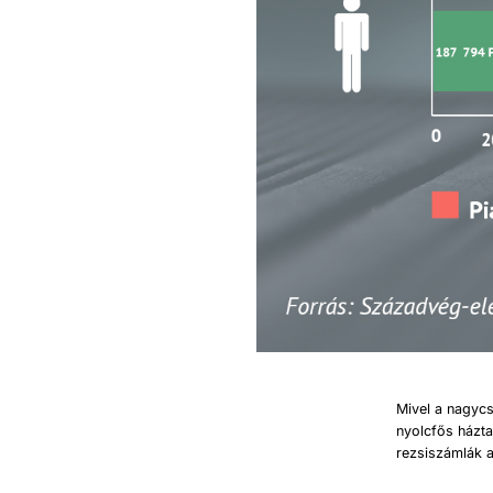
Mivel a nagycs
nyolcfős házta
rezsiszámlák a