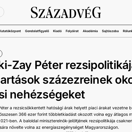
Ü
Kutatóközpont
Gondolatfigyelő
Kiadó
Folyóirat
Akadémia
Sajtószoba
Rólun
i-Zay Péter rezsipolitiká
artások százezreinek ok
si nehézségeket
éter a rezsicsökkentett hatósági árak helyett piaci árakat vezetne b
összesen 366 ezer forint többletkiadást okozott volna egy átlagos 
021-ben. A baloldal miniszterelnök-jelöltjének rezsipolitikája csakne
sára növelte volna az energiaszegénységet Magyarországon.