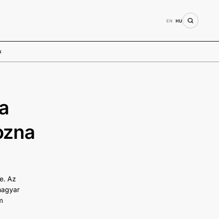
EN
HU
k
ja
ozna
e. Az
magyar
m