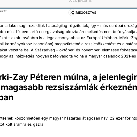
2022. január 13.
geket
MEGOSZTÁS
 a lakossági rezsidíjak hatóságilag rögzítettek, így – más európai orszá
bb mint fél éve tartó energiaválság okozta áremelkedés nem befolyásolja 
ifákat – azok továbbra is a legalacsonyabbak az Európai Unióban. Márki-Zay
ali kormányokhoz hasonlóan) megszüntetné a rezsicsökkentést és a hatósá
árakat vezetne be. A Századvég –
októberi
és
novemberi
elemzése folytatás
hogy az intézkedés hogyan befolyásolta volna a magyar családok 2021-es 
ki-Zay Péteren múlna, a jelenlegi
 magasabb rezsiszámlák érkeznén
ban
ntésnek köszönhetően egy magyar háztartás átlagosan havi 22 ezer forinto
tot költ áramra és gázra.