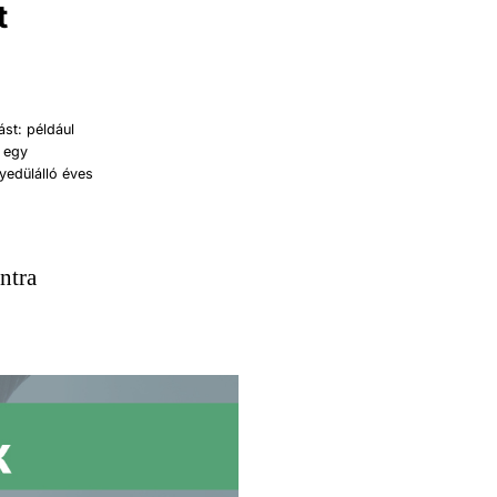
t
st: például
t egy
yedülálló éves
ntra