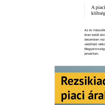
A piaci
költsé
Az év második
éven belüli elo
decemberi rezs
védőháló nélkü
Magyarországo
januárban.