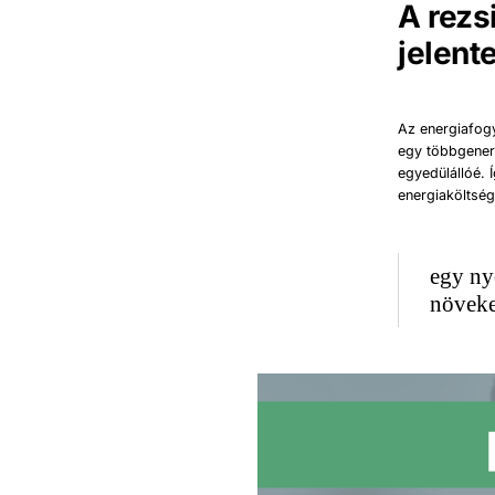
A rezs
jelent
Az energiafog
egy többgenerá
egyedülállóé. 
energiaköltség
egy nyo
növeke