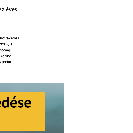
az éves
ásnövekedés
ttal), a
atósági
működne
számlát