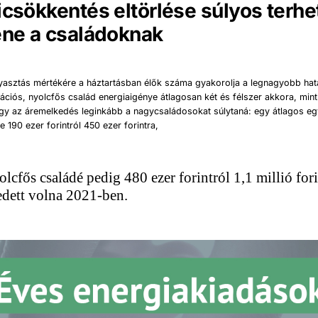
icsökkentés eltörlése súlyos terhe
ene a családoknak
yasztás mértékére a háztartásban élők száma gyakorolja a legnagyobb hatá
ciós, nyolcfős család energiaigénye átlagosan két és félszer akkora, min
Így az áremelkedés leginkább a nagycsaládosokat súlytaná: egy átlagos eg
e 190 ezer forintról 450 ezer forintra,
lcfős családé pedig 480 ezer forintról 1,1 millió fori
dett volna 2021-ben.