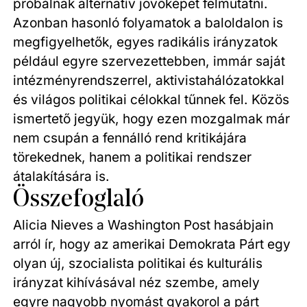
próbálnak alternatív jövőképet felmutatni.
Azonban hasonló folyamatok a baloldalon is
megfigyelhetők, egyes radikális irányzatok
például egyre szervezettebben, immár saját
intézményrendszerrel, aktivistahálózatokkal
és világos politikai célokkal tűnnek fel. Közös
ismertető jegyük, hogy ezen mozgalmak már
nem csupán a fennálló rend kritikájára
törekednek, hanem a politikai rendszer
átalakítására is.
Összefoglaló
Alicia Nieves a Washington Post hasábjain
arról ír, hogy az amerikai Demokrata Párt egy
olyan új, szocialista politikai és kulturális
irányzat kihívásával néz szembe, amely
egyre nagyobb nyomást gyakorol a párt