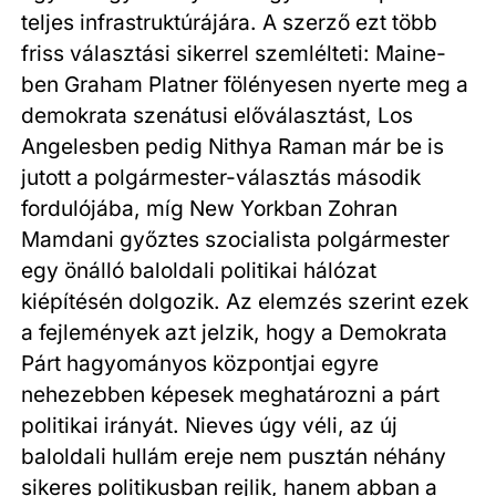
teljes infrastruktúrájára. A szerző ezt több
friss választási sikerrel szemlélteti: Maine-
ben Graham Platner fölényesen nyerte meg a
demokrata szenátusi előválasztást, Los
Angelesben pedig Nithya Raman már be is
jutott a polgármester-választás második
fordulójába, míg New Yorkban Zohran
Mamdani győztes szocialista polgármester
egy önálló baloldali politikai hálózat
kiépítésén dolgozik. Az elemzés szerint ezek
a fejlemények azt jelzik, hogy a Demokrata
Párt hagyományos központjai egyre
nehezebben képesek meghatározni a párt
politikai irányát. Nieves úgy véli, az új
baloldali hullám ereje nem pusztán néhány
sikeres politikusban rejlik, hanem abban a