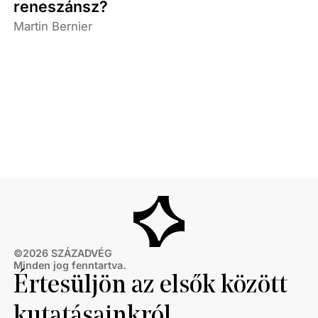
reneszánsz?
Martin Bernier
©
2026
SZÁZADVÉG
Minden jog fenntartva.
Értesüljön az elsők között
kutatásainkról,