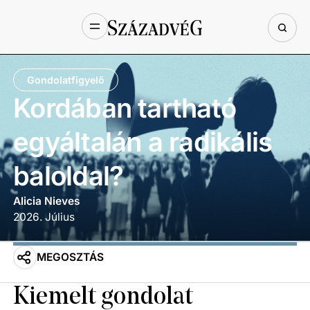
Gondolatfigyelő
Kordában tartható
egyáltalán a radikális
baloldal?
Alicia Nieves
2026
.
Július
MEGOSZTÁS
Kiemelt gondolat