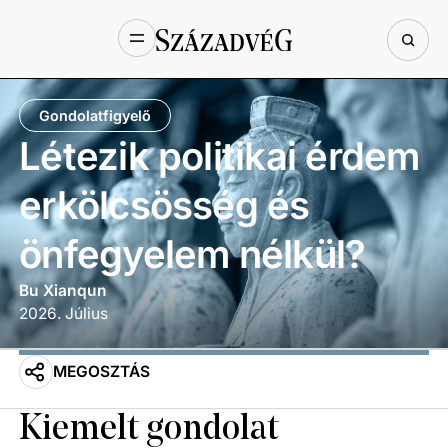
Gondolatfigyelő
Létezik politikai érdem
erkölcsösség és
önfegyelem nélkül?
Bu Xianqun
2026
.
Július
MEGOSZTÁS
Kiemelt gondolat