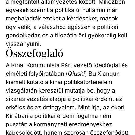
a megfontolt államvezetés között. Miközben
egyesek szerint a politika új hullámai már
meghaladták ezeket a kérdéseket, mások
úgy vélik, a válaszhoz egészen a politikai
gondolkodás és a filozófia ősi gyökereiig kell
visszanyúlni.
Összefoglaló
A Kínai Kommunista Párt vezető ideológiai és
elméleti folyóiratában (
Qiushi
) Bu Xianqun
kiemelt kutató a kínai politikatörténelem
vizsgálatán keresztül mutatja be, hogy a
sikeres vezetés alapja a politikai érdem, az
erkölcs és az önfegyelem. Mint írja, az ókori
Kínában a politikai érdem fogalma nem
pusztán a kormányzati eredményekhez
kapcsolódott, hanem szorosan összefonódott