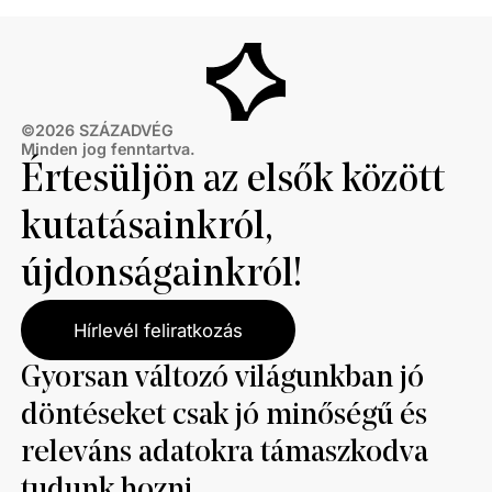
©
2026
SZÁZADVÉG
Minden jog fenntartva.
Értesüljön az elsők között
kutatásainkról,
újdonságainkról!
Hírlevél feliratkozás
Gyorsan változó világunkban jó
döntéseket csak jó minőségű és
releváns adatokra támaszkodva
tudunk hozni.