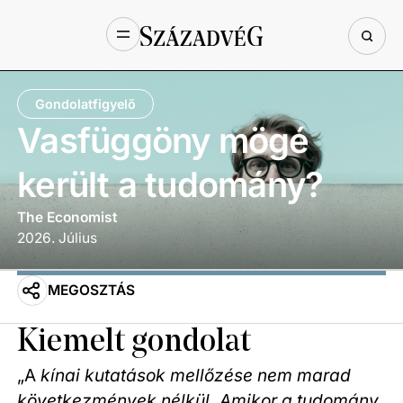
Gondolatfigyelő
Vasfüggöny mögé
került a tudomány?
The Economist
2026
.
Július
MEGOSZTÁS
Kiemelt gondolat
„A
kínai kutatások mellőzése nem marad
következmények nélkül. Amikor a tudomány