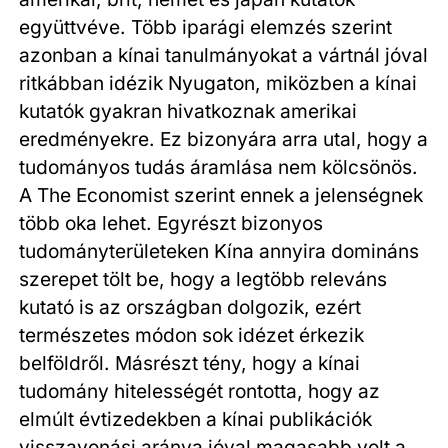
együttvéve. Több iparági elemzés szerint
azonban a kínai tanulmányokat a vártnál jóval
ritkábban idézik Nyugaton, miközben a kínai
kutatók gyakran hivatkoznak amerikai
eredményekre. Ez bizonyára arra utal, hogy a
tudományos tudás áramlása nem kölcsönös.
A The Economist szerint ennek a jelenségnek
több oka lehet. Egyrészt bizonyos
tudományterületeken Kína annyira domináns
szerepet tölt be, hogy a legtöbb releváns
kutató is az országban dolgozik, ezért
természetes módon sok idézet érkezik
belföldről. Másrészt tény, hogy a kínai
tudomány hitelességét rontotta, hogy az
elmúlt évtizedekben a kínai publikációk
visszavonási aránya jóval magasabb volt a