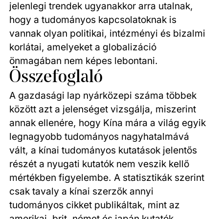
jelenlegi trendek ugyanakkor arra utalnak,
hogy a tudományos kapcsolatoknak is
vannak olyan politikai, intézményi és bizalmi
korlátai, amelyeket a globalizáció
önmagában nem képes lebontani.
Összefoglaló
A gazdasági lap nyárközepi száma többek
között azt a jelenséget vizsgálja, miszerint
annak ellenére, hogy Kína mára a világ egyik
legnagyobb tudományos nagyhatalmává
vált, a kínai tudományos kutatások jelentős
részét a nyugati kutatók nem veszik kellő
mértékben figyelembe. A statisztikák szerint
csak tavaly a kínai szerzők annyi
tudományos cikket publikáltak, mint az
amerikai, brit, német és japán kutatók