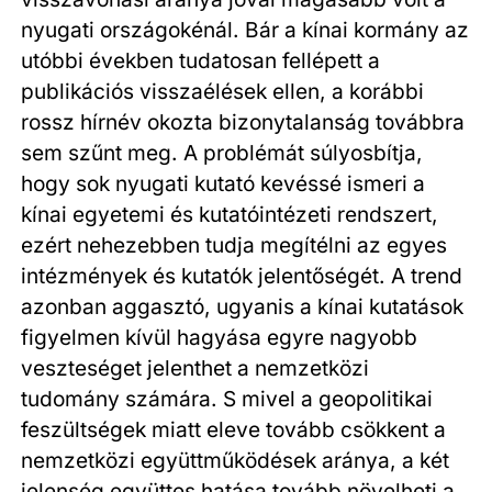
nyugati országokénál. Bár a kínai kormány az
utóbbi években tudatosan fellépett a
publikációs visszaélések ellen, a korábbi
rossz hírnév okozta bizonytalanság továbbra
sem szűnt meg. A problémát súlyosbítja,
hogy sok nyugati kutató kevéssé ismeri a
kínai egyetemi és kutatóintézeti rendszert,
ezért nehezebben tudja megítélni az egyes
intézmények és kutatók jelentőségét. A trend
azonban aggasztó, ugyanis a kínai kutatások
figyelmen kívül hagyása egyre nagyobb
veszteséget jelenthet a nemzetközi
tudomány számára. S mivel a geopolitikai
feszültségek miatt eleve tovább csökkent a
nemzetközi együttműködések aránya, a két
jelenség együttes hatása tovább növelheti a