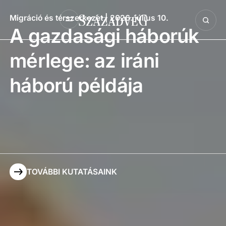
Migráció és térszerkezet
| 2026. július 10.
A gazdasági háborúk
mérlege: az iráni
háború példája
TOVÁBBI KUTATÁSAINK