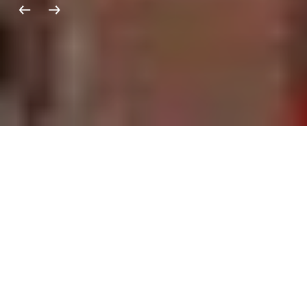
Küldetésünk
A Századvég küldetése, hogy segítsen a
tisztánlátásban, hogy minél jobb döntések
születhessenek. A jó döntésekhez pedig két
dolog kell: világos célok és lényegi
információk.
Kollégáink azon dolgoznak, hogy
megismerjék és megértsék a hazai és