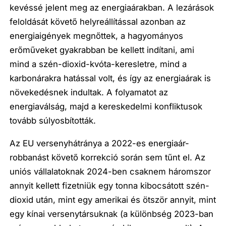
kevéssé jelent meg az energiaárakban. A lezárások
feloldását követő helyreállítással azonban az
energiaigények megnőttek, a hagyományos
erőműveket gyakrabban be kellett indítani, ami
mind a szén-dioxid-kvóta-keresletre, mind a
karbonárakra hatással volt, és így az energiaárak is
növekedésnek indultak. A folyamatot az
energiaválság, majd a kereskedelmi konfliktusok
tovább súlyosbították.
Az EU versenyhátránya a 2022-es energiaár-
robbanást követő korrekció során sem tűnt el. Az
uniós vállalatoknak 2024-ben csaknem háromszor
annyit kellett fizetniük egy tonna kibocsátott szén-
dioxid után, mint egy amerikai és ötször annyit, mint
egy kínai versenytársuknak (a különbség 2023-ban