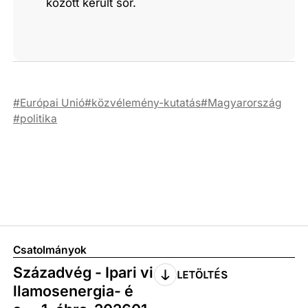
között került sor.
Európai Unió
közvélemény-kutatás
Magyarország
politika
Csatolmányok
Századvég - Ipari vi
LETÖLTÉS
llamosenergia- é