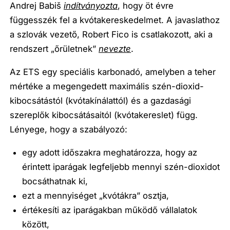
Andrej Babiš
indítványozta
, hogy öt évre
függesszék fel a kvótakereskedelmet. A javaslathoz
a szlovák vezető, Robert Fico is csatlakozott, aki a
rendszert „őrületnek”
nevezte
.
Az ETS egy speciális karbonadó, amelyben a teher
mértéke a megengedett maximális szén-dioxid-
kibocsátástól (kvótakínálattól) és a gazdasági
szereplők kibocsátásaitól (kvótakereslet) függ.
Lényege, hogy a szabályozó:
egy adott időszakra meghatározza, hogy az
érintett iparágak legfeljebb mennyi szén-dioxidot
bocsáthatnak ki,
ezt a mennyiséget „kvótákra” osztja,
értékesíti az iparágakban működő vállalatok
között,