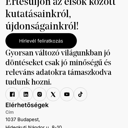
Értesüljön az elsők között
kutatásainkról,
újdonságainkról!
Hírlevél feliratkozás
Gyorsan változó világunkban jó
döntéseket csak jó minőségű és
releváns adatokra támaszkodva
tudunk hozni.
Elérhetőségek
Cím
1037 Budapest,
Hidegkuti Nándor u. 8-10.