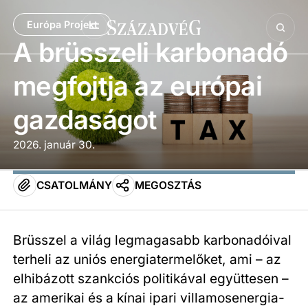
Európa Projekt
A brüsszeli karbonadó
megfojtja az európai
gazdaságot
2026. január 30.
CSATOLMÁNY
MEGOSZTÁS
Brüsszel a világ legmagasabb karbonadóival
terheli az uniós energiatermelőket, ami – az
elhibázott szankciós politikával együttesen –
az amerikai és a kínai ipari villamosenergia-