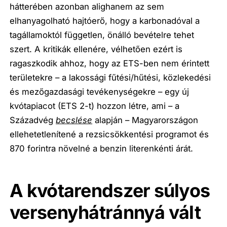
hátterében azonban alighanem az sem
elhanyagolható hajtóerő, hogy a karbonadóval a
tagállamoktól független, önálló bevételre tehet
szert. A kritikák ellenére, vélhetően ezért is
ragaszkodik ahhoz, hogy az ETS-ben nem érintett
területekre – a lakossági fűtési/hűtési, közlekedési
és mezőgazdasági tevékenységekre – egy új
kvótapiacot (ETS 2-t) hozzon létre, ami – a
Századvég
becslése
alapján – Magyarországon
ellehetetlenítené a rezsicsökkentési programot és
870 forintra növelné a benzin literenkénti árát.
A kvótarendszer súlyos
versenyhátránnyá vált