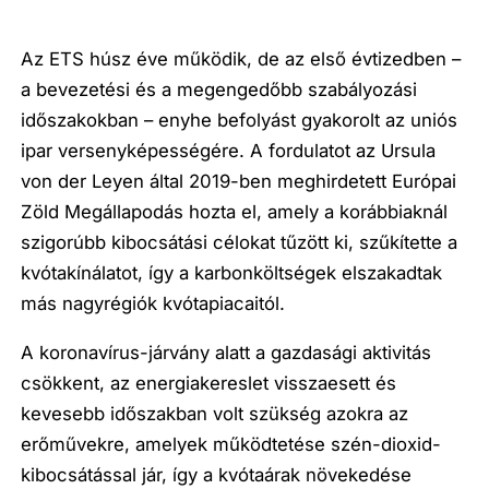
Az ETS húsz éve működik, de az első évtizedben –
a bevezetési és a megengedőbb szabályozási
időszakokban – enyhe befolyást gyakorolt az uniós
ipar versenyképességére. A fordulatot az Ursula
von der Leyen által 2019-ben meghirdetett Európai
Zöld Megállapodás hozta el, amely a korábbiaknál
szigorúbb kibocsátási célokat tűzött ki, szűkítette a
kvótakínálatot, így a karbonköltségek elszakadtak
más nagyrégiók kvótapiacaitól.
A koronavírus-járvány alatt a gazdasági aktivitás
csökkent, az energiakereslet visszaesett és
kevesebb időszakban volt szükség azokra az
erőművekre, amelyek működtetése szén-dioxid-
kibocsátással jár, így a kvótaárak növekedése