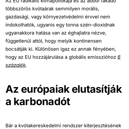
Az EU radikális klímapolitikája és az abból fakadó
többszörös kvótaárak semmilyen morális,
gazdasági, vagy környezetvédelmi érvvel nem
indokolhatók, ugyanis egy tonna szén-dioxidnak
ugyanakkora hatása van az éghajlatra nézve,
függetlenül attól, hogy melyik kontinensen
bocsátják ki. Különösen igaz ez annak fényében,
hogy az EU hozzájárulása a globális emisszióhoz
6
százalék
.
Az európaiak elutasítják
a karbonadót
Bár a kvótakereskedelmi rendszer kiterjesztésének