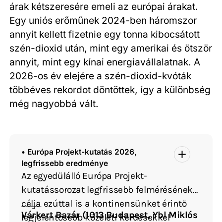
árak kétszeresére emeli az európai árakat.
Egy uniós erőműnek 2024-ben háromszor
annyit kellett fizetnie egy tonna kibocsátott
szén-dioxid után, mint egy amerikai és ötször
annyit, mint egy kínai energiavállalatnak. A
2026-os év elejére a szén-dioxid-kvóták
többéves rekordot döntöttek, így a különbség
még nagyobbá vált.
• Európa Projekt-kutatás 2026,
legfrissebb eredménye
Az egyedülálló Európa Projekt-
kutatássorozat legfrissebb felmérésének
célja ezúttal is a kontinensünket érintő
A legfrissebb adatok bemutatására az alábbiak szerint kerül sor:
Várkert Bazár (1013 Budapest, Ybl Miklós
legjelentősebb közéleti kérdésekkel