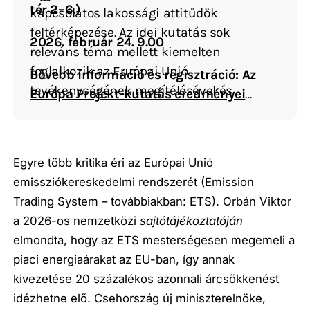
tér 2–6.)
kapcsolatos lakossági attitűdök
feltérképezése. Az idei kutatás sok
2026. február 24. 9.00
releváns téma mellett kiemelten
foglalkozik az Európai Unió
Bővebb információ és regisztráció:
Az
tevékenységének megítélésével és
Európa Projekt-kutatás eredményei
elégedettségével, az Unió lehetséges
2026-ban – Századvég
bővítésének kérdésével, az ukrán háború
megítélésével, valamint az energetika és a
Egyre több kritika éri az Európai Unió
migráció kérdéseivel.
emissziókereskedelmi rendszerét (Emission
Trading System – továbbiakban: ETS). Orbán Viktor
a 2026-os nemzetközi
sajtótájékoztatóján
elmondta, hogy az ETS mesterségesen megemeli a
piaci energiaárakat az EU-ban, így annak
kivezetése 20 százalékos azonnali árcsökkenést
idézhetne elő. Csehország új miniszterelnöke,