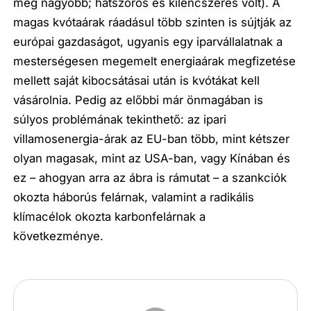
még nagyobb; hatszoros és kilencszeres volt). A
magas kvótaárak ráadásul több szinten is sújtják az
európai gazdaságot, ugyanis egy iparvállalatnak a
mesterségesen megemelt energiaárak megfizetése
mellett saját kibocsátásai után is kvótákat kell
vásárolnia. Pedig az előbbi már önmagában is
súlyos problémának tekinthető: az ipari
villamosenergia-árak az EU-ban több, mint kétszer
olyan magasak, mint az USA-ban, vagy Kínában és
ez – ahogyan arra az ábra is rámutat – a szankciók
okozta háborús felárnak, valamint a radikális
klímacélok okozta karbonfelárnak a
következménye.