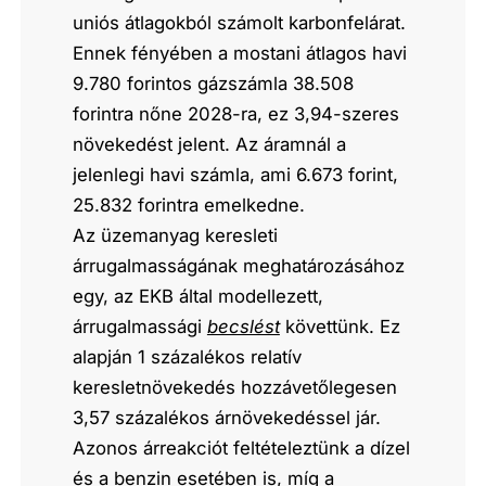
uniós átlagokból számolt karbonfelárat.
Ennek fényében a mostani átlagos havi
9.780 forintos gázszámla 38.508
forintra nőne 2028-ra, ez 3,94-szeres
növekedést jelent. Az áramnál a
jelenlegi havi számla, ami 6.673 forint,
25.832 forintra emelkedne.
Az üzemanyag keresleti
árrugalmasságának meghatározásához
egy, az EKB által modellezett,
árrugalmassági
becslést
követtünk. Ez
alapján 1 százalékos relatív
keresletnövekedés hozzávetőlegesen
3,57 százalékos árnövekedéssel jár.
Azonos árreakciót feltételeztünk a dízel
és a benzin esetében is, míg a