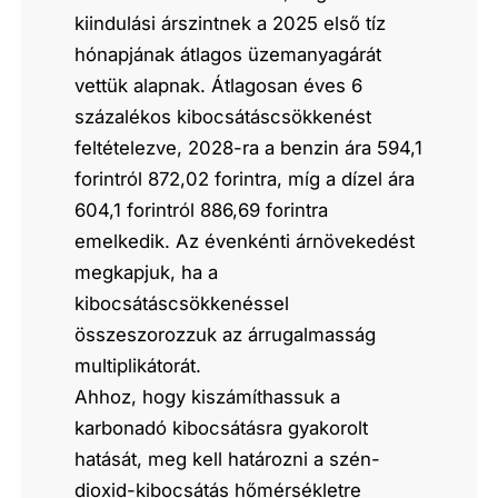
kiindulási árszintnek a 2025 első tíz
hónapjának átlagos üzemanyagárát
vettük alapnak. Átlagosan éves 6
százalékos kibocsátáscsökkenést
feltételezve, 2028-ra a benzin ára 594,1
forintról 872,02 forintra, míg a dízel ára
604,1 forintról 886,69 forintra
emelkedik. Az évenkénti árnövekedést
megkapjuk, ha a
kibocsátáscsökkenéssel
összeszorozzuk az árrugalmasság
multiplikátorát.
Ahhoz, hogy kiszámíthassuk a
karbonadó kibocsátásra gyakorolt
hatását, meg kell határozni a szén-
dioxid-kibocsátás hőmérsékletre