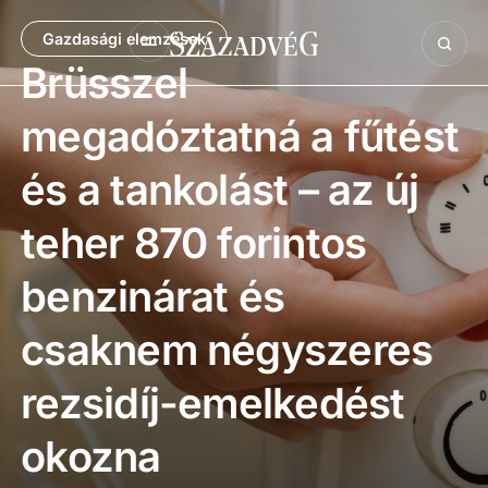
Gazdasági elemzések
Brüsszel
megadóztatná a fűtést
és a tankolást – az új
teher 870 forintos
benzinárat és
csaknem négyszeres
rezsidíj-emelkedést
okozna