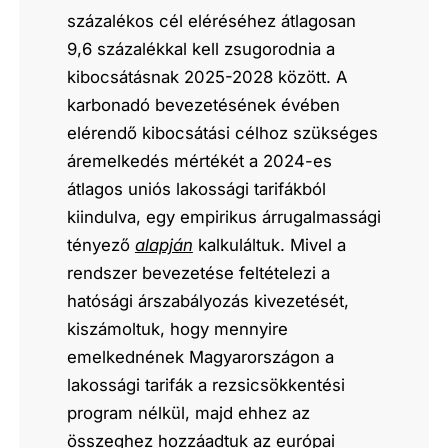
százalékos cél eléréséhez átlagosan
9,6 százalékkal kell zsugorodnia a
kibocsátásnak 2025-2028 között. A
karbonadó bevezetésének évében
elérendő kibocsátási célhoz szükséges
áremelkedés mértékét a 2024-es
átlagos uniós lakossági tarifákból
kiindulva, egy empirikus árrugalmassági
tényező
alapján
kalkuláltuk. Mivel a
rendszer bevezetése feltételezi a
hatósági árszabályozás kivezetését,
kiszámoltuk, hogy mennyire
emelkednének Magyarországon a
lakossági tarifák a rezsicsökkentési
program nélkül, majd ehhez az
összeghez hozzáadtuk az európai