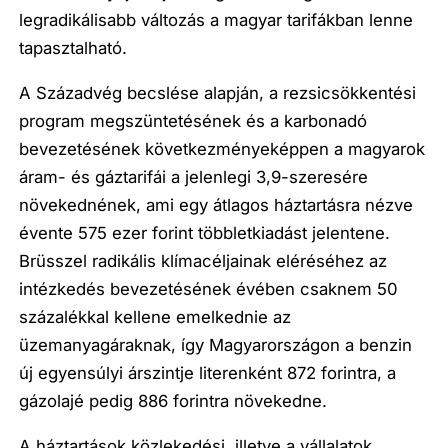
legradikálisabb változás a magyar tarifákban lenne
tapasztalható.
A Századvég becslése alapján, a rezsicsökkentési
program megszüntetésének és a karbonadó
bevezetésének következményeképpen a magyarok
áram- és gáztarifái a jelenlegi 3,9-szeresére
növekednének, ami egy átlagos háztartásra nézve
évente 575 ezer forint többletkiadást jelentene.
Brüsszel radikális klímacéljainak eléréséhez az
intézkedés bevezetésének évében csaknem 50
százalékkal kellene emelkednie az
üzemanyagáraknak, így Magyarországon a benzin
új egyensúlyi árszintje literenként 872 forintra, a
gázolajé pedig 886 forintra növekedne.
A háztartások közlekedési, illetve a vállalatok