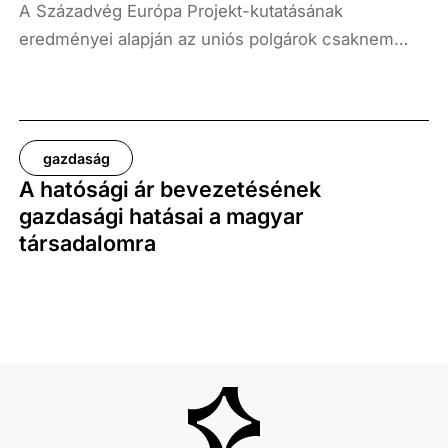
A Századvég Európa Projekt-kutatásának
eredményei alapján az uniós polgárok csaknem
kétharmada aggasztónak találja, hogy több mint
másfél év után még mindig nincs érdemi
eredménye az Európai Unió kritikus infrastruktúrája
ellen elkövetett, történelmi léptékű támadással
gazdaság
kapcsolatos vizsgálatoknak.
A hatósági ár bevezetésének
gazdasági hatásai a magyar
társadalomra