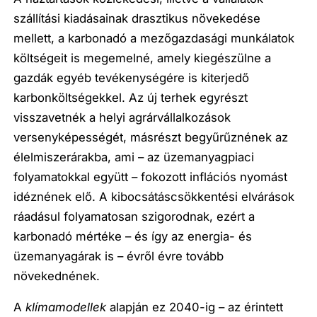
szállítási kiadásainak drasztikus növekedése
mellett, a karbonadó a mezőgazdasági munkálatok
költségeit is megemelné, amely kiegészülne a
gazdák egyéb tevékenységére is kiterjedő
karbonköltségekkel. Az új terhek egyrészt
visszavetnék a helyi agrárvállalkozások
versenyképességét, másrészt begyűrűznének az
élelmiszerárakba, ami – az üzemanyagpiaci
folyamatokkal együtt – fokozott inflációs nyomást
idéznének elő. A kibocsátáscsökkentési elvárások
ráadásul folyamatosan szigorodnak, ezért a
karbonadó mértéke – és így az energia- és
üzemanyagárak is – évről évre tovább
növekednének.
A
klímamodellek
alapján ez 2040-ig – az érintett