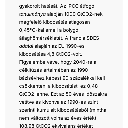
gyakorolt hatását. Az IPCC átfogó
tanulmánya
alapján 1000 GtCO2-nek
megfelelő kibocsátás átlagosan
0,45°C-kal emeli a bolygó
átlaghőmérsékletét. A francia SDES
adatai
alapján az EU 1990-es
kibocsátása 4,8 GtCO2-volt.
Figyelembe véve, hogy 2040-re a
célkitűzés értelmében az 1990
bázisévhez képest 90 százalékkal kell
csökkenteni a kibocsátást, ez 0,48
GtCO2 lenne. Ezt az 50 éves időszakra
vetítve és kivonva az 1990-es szint
szerinti kumulált kibocsátásból (mintha
nem változott volna az éves érték)
108,98 GtCO2 ekvivalens értéket