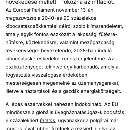
növekedése mellett – fokozná az inflációt.
Az Európai Parlament november 13-án
megszavazta
a 2040-es 90 százalékos
kibocsátáscsökkentési célról szóló klímarendeletet,
amely egyik fontos eszközét a lakossági fűtésre-
hűtésre, közlekedésre, valamint mezőgazdasági
tevékenységre bevezetendő, 2028-ban induló
kibocsátáskereskedelmi rendszer jelentené. Az
eszköz lényegét tekintve egy karbonadó, amely a
fogyasztás visszafogása érdekében,
mesterségesen megemelné az üzemanyagárakat,
illetve a háztartások és a gazdák energiaköltségeit.
A lépés észérvekkel nehezen indokolható. Az EU
mindössze a globális üvegházhatásúgáz-kibocsátás
6 százalékáért
felelős
, ugyanakkor a polgárai már
most is jóval többet fizetnek a rezsiért, illetve az