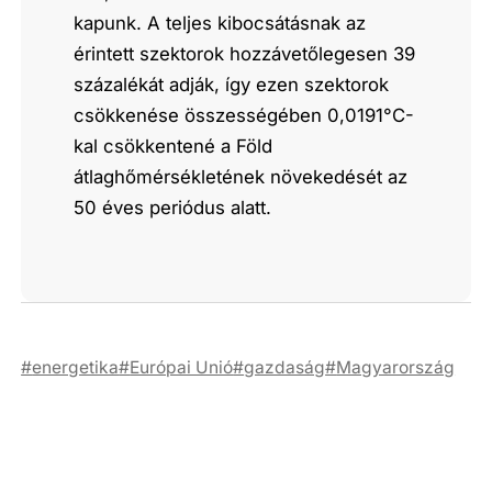
kapunk. A teljes kibocsátásnak az
érintett szektorok hozzávetőlegesen 39
százalékát adják, így ezen szektorok
csökkenése összességében 0,0191°C-
kal csökkentené a Föld
átlaghőmérsékletének növekedését az
50 éves periódus alatt.
energetika
Európai Unió
gazdaság
Magyarország