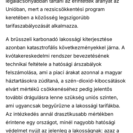
legalacsonyabban tartani az érintettek arányát az
Unióban, mert a rezsicsökkentési program
keretében a közösség legszigorúbb
tarifaszabályozását alkalmazza.
A brüsszeli karbonadó lakossági kiterjesztése
azonban katasztrofális következményekkel járna. A
kvótakereskedelmi rendszer bevezetésének
technikai feltétele a hatósági árszabályok
felszámolása, ami a piaci árakat azonnal a magyar
háztartásokra zúdítaná, a szén-dioxid-kibocsátások
elvárt mértékű csökkenéséhez pedig jelentős
további drágulásra lenne szükség uniós szinten,
ami ugyancsak begyűrűzne a lakossági tarifákba.
Az intézkedés annál drasztikusabb mértékben
érintene egy országot, minél nagyobb hatósági
védelmet nyújt az jelenleg a lakosságnak: azaz a