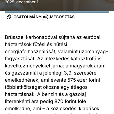
2025. december 1.
CSATOLMÁNY
MEGOSZTÁS
Brüsszel karbonadóval sújtaná az európai
háztartások fűtési és hűtési
energiafelhasználását, valamint üzemanyag-
fogyasztását. Az intézkedés katasztrofális
következményekkel járna: a magyarok áram-
és gázszámlái a jelenlegi 3,9-szeresére
emelkednének, ami évente 575 ezer forint
többletköltséget okozna egy átlagos
háztartásnak. A benzin és a gázolaj
literenkénti ára pedig 870 forint fölé
emelkedne, ami – a közlekedési kiadások