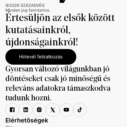
©
2026
SZÁZADVÉG
Minden jog fenntartva.
Értesüljön az elsők között
kutatásainkról,
újdonságainkról!
Hírlevél feliratkozás
Gyorsan változó világunkban jó
döntéseket csak jó minőségű és
releváns adatokra támaszkodva
tudunk hozni.
Elérhetőségek