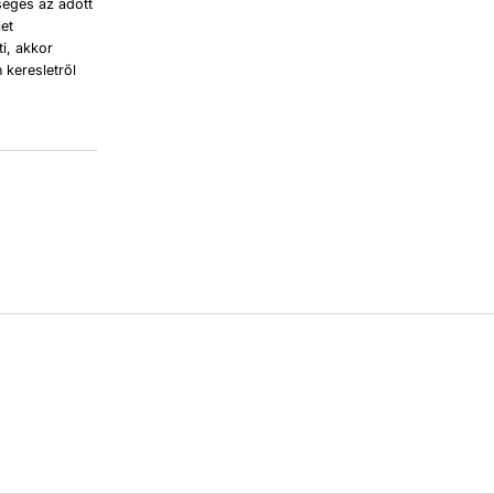
kséges az adott
let
ti, akkor
 keresletről