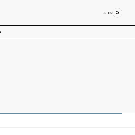
EN
HU
k