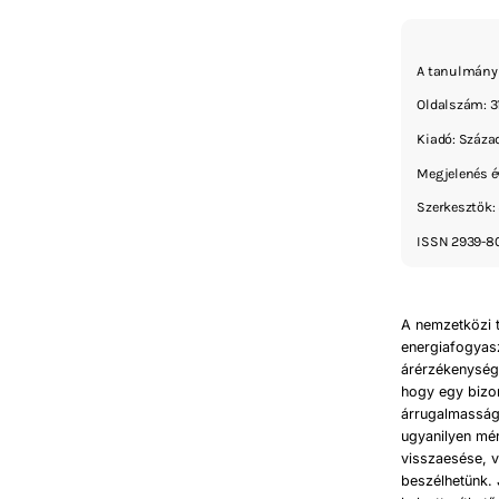
A tanulmány 
Oldalszám: 31
Kiadó: Száza
Megjelenés é
Szerkesztők: 
ISSN 2939-8
A nemzetközi t
energiafogyas
árérzékenység
hogy egy bizo
árrugalmasság 
ugyanilyen mér
visszaesése, v
beszélhetünk. 