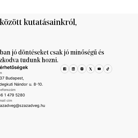
 között kutatásainkról,
ban jó döntéseket csak jó minőségű és
zkodva tudunk hozni.
lérhetőségek
m
37 Budapest,
degkuti Nándor u. 8-10.
lefonszám
6 1 479 5280
mail cím
zazadveg@szazadveg.hu