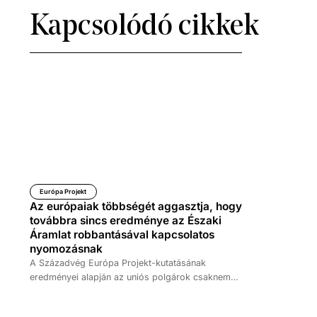
Kapcsolódó cikkek
Európa Projekt
Az európaiak többségét aggasztja, hogy
továbbra sincs eredménye az Északi
Áramlat robbantásával kapcsolatos
nyomozásnak
A Századvég Európa Projekt-kutatásának
eredményei alapján az uniós polgárok csaknem
kétharmada aggasztónak találja, hogy több mint
másfél év után még mindig nincs érdemi