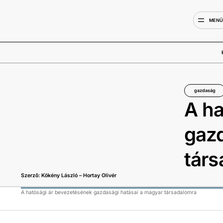
MEN
gazdaság
A ha
gazd
tár
Szerző: Kökény László – Hortay Olivér
A hatósági ár bevezetésének gazdasági hatásai a magyar társadalomra