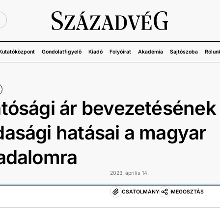
Ü
Kutatóközpont
Gondolatfigyelő
Kiadó
Folyóirat
Akadémia
Sajtószoba
Rólun
tósági ár bevezetésének
asági hatásai a magyar
sadalomra
2023. április 14.
CSATOLMÁNY
MEGOSZTÁS