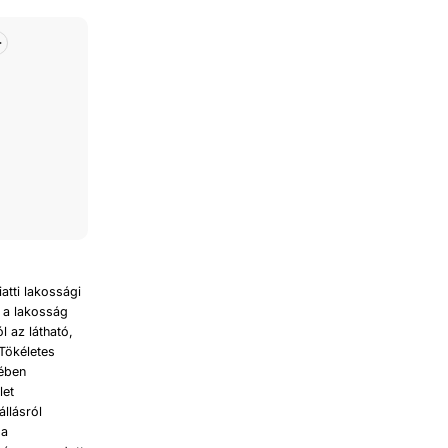
atti lakossági
 a lakosság
 az látható,
Tökéletes
tében
let
állásról
 a