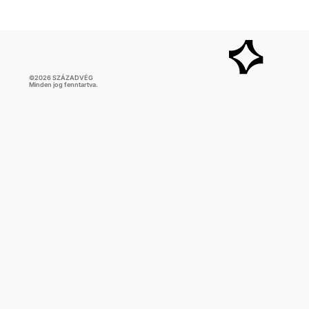
eredménye az Európai Unió kritikus
infrastruktúrája ellen elkövetett, történelmi léptékű
támadással kapcsolatos vizsgálatoknak.
©
2026
SZÁZADVÉG
Minden jog fenntartva.