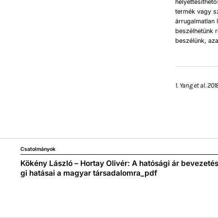
helyettesíthet
termék vagy sz
árrugalmatlan 
beszélhetünk r
beszélünk, az
1. Yang et al. 201
Csatolmányok
Kökény László – Hortay Olivér: A hatósági ár bevezet
gi hatásai a magyar társadalomra_pdf