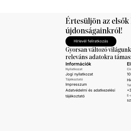
Értesüljön az elsők
újdonságainkról!
Hírlevél feliratkozás
Gyorsan változó világunk
releváns adatokra támas
Információk
E
Nyilatkozat
Cí
Jogi nyilatkozat
10
Tájékoztató
Hi
Impresszum
Te
Adatvédelmi és adatkezelési
+3
E-
tájékoztató
s