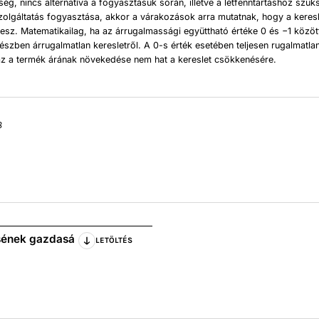
őség, nincs alternatíva a fogyasztásuk során, illetve a létfenntartáshoz szü
olgáltatás fogyasztása, akkor a várakozások arra mutatnak, hogy a keres
lesz. Matematikailag, ha az árrugalmassági együttható értéke 0 és −1 közöt
észben árrugalmatlan keresletről. A 0-s érték esetében teljesen rugalmatlan
az a termék árának növekedése nem hat a kereslet csökkenésére.
8
ésének gazdasá
LETÖLTÉS