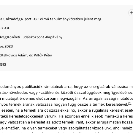
a Századvég Riport 2021 című tanulmánykötetben jelent meg.
3-331.
dvég Közéleti Tudásközpont Alapítvány
ve: 2023
Stefkovics Ádám, dr. Pillók Péter
0613
udományos publikációk rámutatnak arra, hogy az energiaárak változása mi
ztás-növekedés vagy -csökkenés közötti összefüggések megfigyeléséhez
i mutatóját érdemes elsősorban megvizsgálni. Az árrugalmassági mutatóból
[1]
nyos termék árának változása hogyan függ össze a termék keresletével.
esetén, ha a termék ára öt százalékkal nő, akkor a rugalmas kereslet ese
tékű keresletcsökkenést várunk. Ha azonban ennél kisebb mértékű a keres
agy változatlan a kereslet az adott termék iránt, akkor árrugalmatlan hozzá
Jellemzően, ha olyan termékeket vagy szolgáltatást vizsgálunk, ahol nehéz