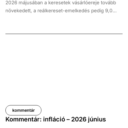
2026 májusában a keresetek vásárlóereje tovább
növekedett, a reálkereset-emelkedés pedig 9,0
százalék volt az elmúlt év azonos időszakához
képest. A bruttó átlagkereset emelkedése 8,7
százalékot, a nettóé 11,0 százalékot tett ki, emellett
a bruttó mediánkereset értéke 9,5, a nettó mediáné
pedig 11,5 százalékkal haladta meg a tavalyi értékét.
kommentár
Kommentár: infláció – 2026 június