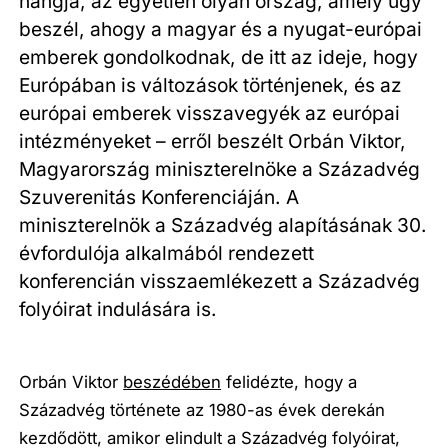
hangja, az egyetlen olyan ország, amely úgy
beszél, ahogy a magyar és a nyugat-európai
emberek gondolkodnak, de itt az ideje, hogy
Európában is változások történjenek, és az
európai emberek visszavegyék az európai
intézményeket – erről beszélt Orbán Viktor,
Magyarország miniszterelnöke a Századvég
Szuverenitás Konferenciáján. A
miniszterelnök a Századvég alapításának 30.
évfordulója alkalmából rendezett
konferencián visszaemlékezett a Századvég
folyóirat indulására is.
Orbán Viktor
beszédében
felidézte, hogy a
Századvég története az 1980-as évek derekán
kezdődött, amikor elindult a Századvég folyóirat,