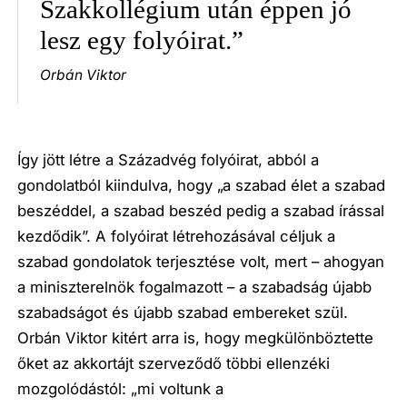
Szakkollégium után éppen jó
lesz egy folyóirat.”
Orbán Viktor
Így jött létre a Századvég folyóirat, abból a
gondolatból kiindulva, hogy „a szabad élet a szabad
beszéddel, a szabad beszéd pedig a szabad írással
kezdődik”. A folyóirat létrehozásával céljuk a
szabad gondolatok terjesztése volt, mert – ahogyan
a miniszterelnök fogalmazott – a szabadság újabb
szabadságot és újabb szabad embereket szül.
Orbán Viktor kitért arra is, hogy megkülönböztette
őket az akkortájt szerveződő többi ellenzéki
mozgolódástól: „mi voltunk a