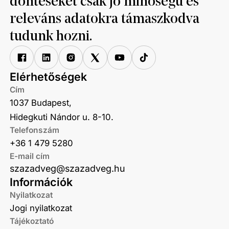
döntéseket csak jó minőségű és
releváns adatokra támaszkodva
tudunk hozni.
Elérhetőségek
Cím
1037 Budapest,
Hidegkuti Nándor u. 8-10.
Telefonszám
+36 1 479 5280
E-mail cím
szazadveg@szazadveg.hu
Információk
Nyilatkozat
Jogi nyilatkozat
Tájékoztató