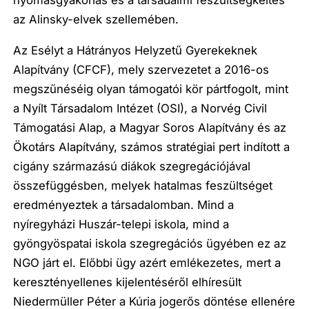
nyomásgyakorlás és a társadalmi feszültségkeltés
az Alinsky-elvek szellemében.
Az Esélyt a Hátrányos Helyzetű Gyerekeknek
Alapítvány
(CFCF)
, mely szervezetet a 2016-os
megszűnéséig olyan támogatói kör pártfogolt, mint
a Nyílt Társadalom Intézet (OSI), a Norvég Civil
Támogatási Alap, a Magyar Soros Alapítvány és az
Ökotárs Alapítvány, számos stratégiai pert indított a
cigány származású diákok szegregációjával
összefüggésben, melyek hatalmas feszültséget
eredményeztek a társadalomban. Mind a
nyíregyházi Huszár-telepi iskola, mind a
gyöngyöspatai iskola szegregációs ügyében ez az
NGO járt el. Előbbi ügy azért emlékezetes, mert a
keresztényellenes kijelentéséről elhíresült
Niedermüller Péter a Kúria jogerős döntése ellenére