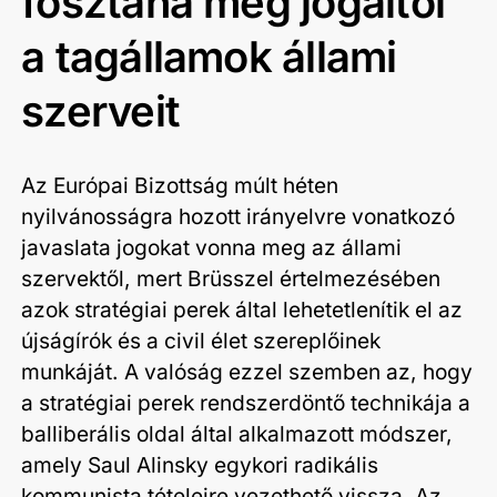
fosztaná meg jogaitól
a tagállamok állami
szerveit
Az Európai Bizottság múlt héten
nyilvánosságra hozott irányelvre vonatkozó
javaslata jogokat vonna meg az állami
szervektől, mert Brüsszel értelmezésében
azok stratégiai perek által lehetetlenítik el az
újságírók és a civil élet szereplőinek
munkáját. A valóság ezzel szemben az, hogy
a stratégiai perek rendszerdöntő technikája a
balliberális oldal által alkalmazott módszer,
amely Saul Alinsky egykori radikális
kommunista tételeire vezethető vissza. Az