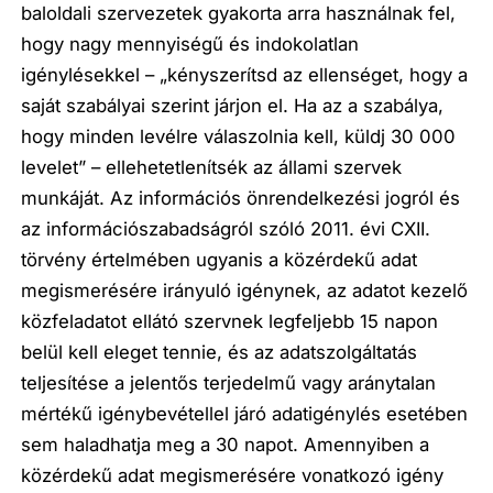
baloldali szervezetek gyakorta arra használnak fel,
hogy nagy mennyiségű és indokolatlan
igénylésekkel –
„kényszerítsd az ellenséget, hogy a
saját szabályai szerint járjon el. Ha az a szabálya,
hogy minden levélre válaszolnia kell, küldj 30 000
levelet”
– ellehetetlenítsék az állami szervek
munkáját.
Az információs önrendelkezési jogról és
az információszabadságról szóló 2011. évi CXII.
törvény
értelmében ugyanis a közérdekű adat
megismerésére irányuló igénynek, az adatot kezelő
közfeladatot ellátó szervnek legfeljebb 15 napon
belül kell eleget tennie, és az adatszolgáltatás
teljesítése a jelentős terjedelmű vagy aránytalan
mértékű igénybevétellel járó adatigénylés esetében
sem haladhatja meg a 30 napot. Amennyiben a
közérdekű adat megismerésére vonatkozó igény