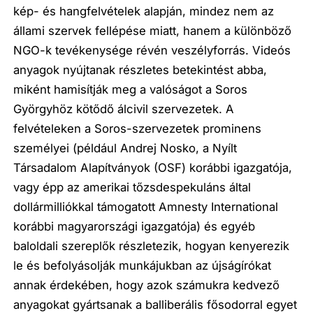
kép- és hangfelvételek alapján, mindez nem az
állami szervek fellépése miatt, hanem a különböző
NGO-k tevékenysége révén veszélyforrás. Videós
anyagok nyújtanak részletes betekintést abba,
miként hamisítják meg a valóságot a Soros
Györgyhöz kötődő álcivil szervezetek. A
felvételeken a Soros-szervezetek prominens
személyei (például Andrej Nosko, a Nyílt
Társadalom Alapítványok (OSF) korábbi igazgatója,
vagy épp az amerikai tőzsdespekuláns által
dollármilliókkal támogatott Amnesty International
korábbi magyarországi igazgatója) és egyéb
baloldali szereplők részletezik, hogyan kenyerezik
le és befolyásolják munkájukban az újságírókat
annak érdekében, hogy azok számukra kedvező
anyagokat gyártsanak a balliberális fősodorral egyet