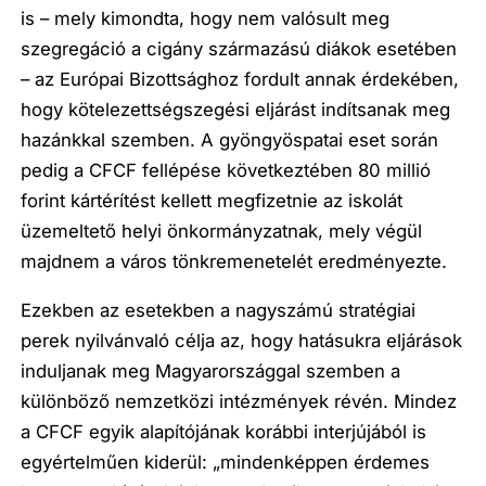
is – mely kimondta, hogy nem valósult meg
szegregáció a cigány származású diákok esetében
– az Európai Bizottsághoz fordult annak érdekében,
hogy kötelezettségszegési eljárást indítsanak meg
hazánkkal szemben. A gyöngyöspatai eset során
pedig a CFCF fellépése következtében 80 millió
forint kártérítést kellett megfizetnie az iskolát
üzemeltető helyi önkormányzatnak, mely végül
majdnem a város tönkremenetelét eredményezte.
Ezekben az esetekben a nagyszámú stratégiai
perek nyilvánvaló célja az, hogy hatásukra eljárások
induljanak meg Magyarországgal szemben a
különböző nemzetközi intézmények révén. Mindez
a CFCF egyik alapítójának korábbi interjújából is
egyértelműen kiderül:
„mindenképpen érdemes