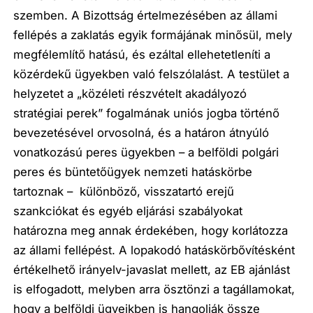
szemben. A Bizottság értelmezésében az állami
fellépés a zaklatás egyik formájának minősül, mely
megfélemlítő hatású, és ezáltal ellehetetleníti a
közérdekű ügyekben való felszólalást. A testület a
helyzetet a
„közéleti részvételt akadályozó
stratégiai perek”
fogalmának uniós jogba történő
bevezetésével orvosolná, és a határon átnyúló
vonatkozású peres ügyekben – a belföldi polgári
peres és büntetőügyek nemzeti hatáskörbe
tartoznak – különböző, visszatartó erejű
szankciókat és egyéb eljárási szabályokat
határozna meg annak érdekében, hogy korlátozza
az állami fellépést. A lopakodó hatáskörbővítésként
értékelhető irányelv-javaslat mellett, az EB ajánlást
is elfogadott, melyben arra ösztönzi a tagállamokat,
hogy a belföldi ügyeikben is hangolják össze