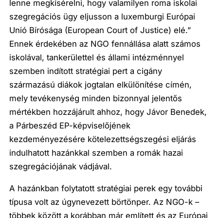
lenne megkísérelni, hogy valamilyen roma iskolai
szegregációs ügy eljusson a luxemburgi Európai
Unió Bírósága (European Court of Justice) elé.”
Ennek érdekében az NGO fennállása alatt számos
iskolával, tankerülettel és állami intézménnyel
szemben indított stratégiai pert a cigány
származású diákok jogtalan elkülönítése címén,
mely tevékenység minden bizonnyal jelentős
mértékben hozzájárult ahhoz, hogy Jávor Benedek,
a Párbeszéd EP-képviselőjének
kezdeményezésére kötelezettségszegési eljárás
indulhatott hazánkkal szemben a romák hazai
szegregációjának vádjával.
A hazánkban folytatott stratégiai perek egy további
típusa volt az úgynevezett börtönper. Az NGO-k –
többek között a korábban már említett és az Európai