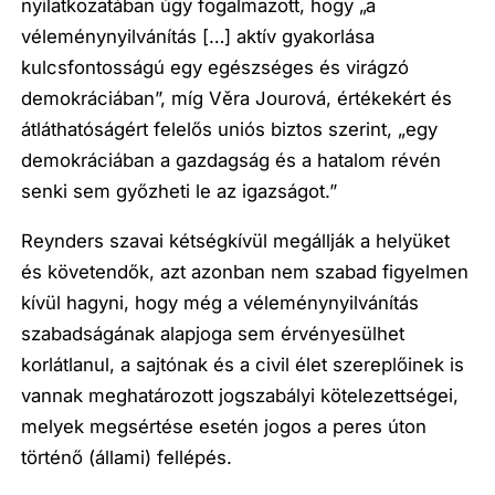
nyilatkozatában úgy fogalmazott, hogy
„a
véleménynyilvánítás […] aktív gyakorlása
kulcsfontosságú egy egészséges és virágzó
demokráciában”,
míg Věra Jourová, értékekért és
átláthatóságért felelős uniós biztos szerint
, „egy
demokráciában a gazdagság és a hatalom révén
senki sem győzheti le az igazságot.”
Reynders szavai kétségkívül megállják a helyüket
és követendők, azt azonban nem szabad figyelmen
kívül hagyni, hogy még a véleménynyilvánítás
szabadságának alapjoga sem érvényesülhet
korlátlanul, a sajtónak és a civil élet szereplőinek is
vannak meghatározott jogszabályi kötelezettségei,
melyek megsértése esetén jogos a peres úton
történő (állami) fellépés.