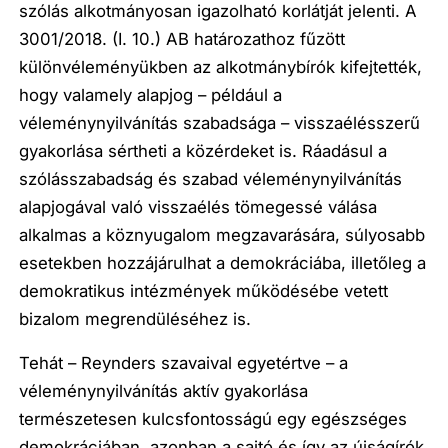
szólás alkotmányosan igazolható korlátját jelenti. A
3001/2018. (I. 10.) AB határozathoz fűzött
különvéleményükben az alkotmánybírók kifejtették,
hogy valamely alapjog – például a
véleménynyilvánítás szabadsága – visszaélésszerű
gyakorlása sértheti a közérdeket is. Ráadásul a
szólásszabadság és szabad véleménynyilvánítás
alapjogával való visszaélés tömegessé válása
alkalmas a köznyugalom megzavarására, súlyosabb
esetekben hozzájárulhat a demokráciába, illetőleg a
demokratikus intézmények működésébe vetett
bizalom megrendüléséhez is.
Tehát – Reynders szavaival egyetértve – a
véleménynyilvánítás aktív gyakorlása
természetesen kulcsfontosságú egy egészséges
demokráciában, azonban a sajtó és így az újságírók