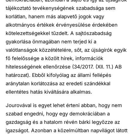
tájékoztató tevékenységének szabadsága sem
korlátlan, hanem más alapvető jogok vagy
alkotmányos értékek érvényesülése érdekében
kötelezettségekkel tűzdelt. A sajtószabadság
gyakorlása önmagában nem terjed ki a
valótlanságok közzétételére, sőt, az újságírók egyik
fő felelőssége a közölt hírek, információk
hitelességének ellenőrzése (34/2017. (XII. 11.) AB
határozat). Ebből kifolyólag az állami fellépés
aránytalan korlátozása az eredeti szándékkal
ellentétes hatás kiváltására alkalmas.
Jourovával is egyet lehet érteni abban, hogy nem
szabad engedni, hogy egy demokráciában a
gazdagság és a hatalom révén bárki legyőzze az
igazságot. Azonban a közelmúltban napvilágot látott