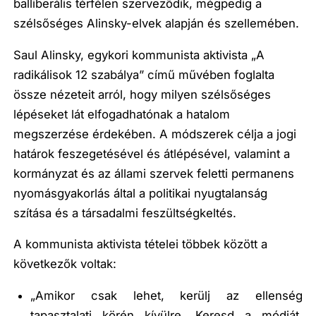
balliberális térfélen szerveződik, mégpedig a
szélsőséges Alinsky-elvek alapján és szellemében.
Saul Alinsky, egykori kommunista aktivista „A
radikálisok 12 szabálya” című művében foglalta
össze nézeteit arról, hogy milyen szélsőséges
lépéseket lát elfogadhatónak a hatalom
megszerzése érdekében. A módszerek célja a jogi
határok feszegetésével és átlépésével, valamint a
kormányzat és az állami szervek feletti permanens
nyomásgyakorlás által a politikai nyugtalanság
szítása és a társadalmi feszültségkeltés.
A kommunista aktivista tételei többek között a
következők voltak:
„Amikor csak lehet, kerülj az ellenség
tapasztalati körén kívülre. Keresd a módját,