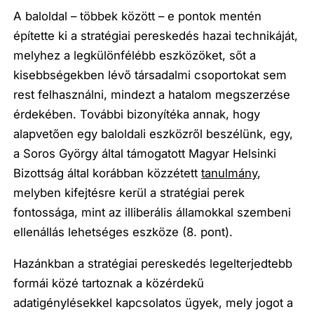
A baloldal – többek között – e pontok mentén
építette ki a stratégiai pereskedés hazai technikáját,
melyhez a legkülönfélébb eszközöket, sőt a
kisebbségekben lévő társadalmi csoportokat sem
rest felhasználni, mindezt a hatalom megszerzése
érdekében. További bizonyítéka annak, hogy
alapvetően egy baloldali eszközről beszélünk, egy,
a Soros György által támogatott Magyar Helsinki
Bizottság által korábban közzétett
tanulmány
,
melyben kifejtésre kerül a stratégiai perek
fontossága, mint az illiberális államokkal szembeni
ellenállás lehetséges eszköze (8. pont).
Hazánkban a stratégiai pereskedés legelterjedtebb
formái közé tartoznak a közérdekű
adatigénylésekkel kapcsolatos ügyek, mely jogot a