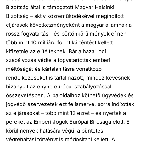
Bizottság által is támogatott Magyar Helsinki
Bizottság – aktív közreműködésével megindított
eljárások következményeként a magyar államnak a
rossz fogvatartási- és börtönkörülmények címén
több mint 10 milliárd forint kártérítést kellett
kifizetnie az elítélteknek. Bár a hazai jogi
szabályozás védte a fogvatartottak emberi
méltóságát és kártalanításra vonatkozó
rendelkezéseket is tartalmazott, mindez kevésnek
bizonyult az enyhe európai szabályozással
összevetésben. A baloldalhoz köthető ügyvédek és
jogvédő szervezetek ezt felismerve, sorra indították
az eljárásokat – több mint 12 ezret – és nyerték a
pereket az Emberi Jogok Európai Bírósága előtt. E
körülmények hatására végül a büntetés-
végrehajtási törvényt is módosítani kellett. A