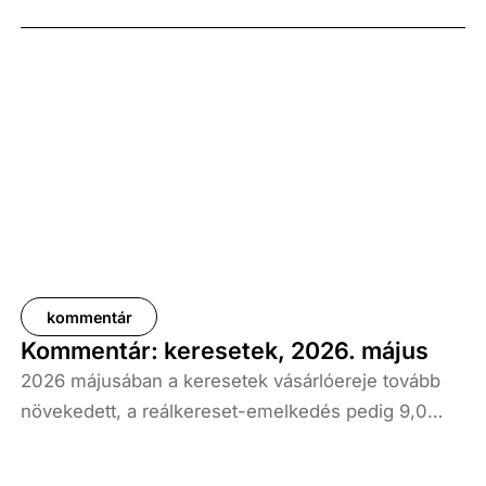
kommentár
Kommentár: keresetek, 2026. május
2026 májusában a keresetek vásárlóereje tovább
növekedett, a reálkereset-emelkedés pedig 9,0
százalék volt az elmúlt év azonos időszakához
képest. A bruttó átlagkereset emelkedése 8,7