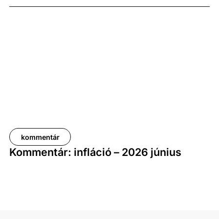
százalékot, a nettóé 11,0 százalékot tett ki, emellett
a bruttó mediánkereset értéke 9,5, a nettó mediáné
pedig 11,5 százalékkal haladta meg a tavalyi értékét.
kommentár
Kommentár: infláció – 2026 június