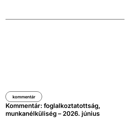
kiigazított és kiegyensúlyozott adatok szerint, az
előző év azonos időszakához képest 1,6
százalékkal, míg az előző negyedévhez képest 0,4
százalékkal bővült. Az adat némileg elmaradt az
elemzői várakozásoktól, ugyanakkor továbbra is
növekedési pályát jelez.
kommentár
Kommentár: foglalkoztatottság,
munkanélküliség – 2026. június