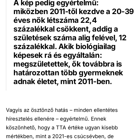
A kép pedig egyértelmű:
miközben 2011-től kezdve a 20-39
éves nők létszáma 22,4
százalékkal csökkent, addig a
születések száma alig felével, 12
százalékkal. Akik biológiailag
képesek rá és egyáltalán:
megszületettek, ők továbbra is
határozottan több gyermeknek
adnak életet, mint 2011-ben.
Vagyis az ösztönző hatás – minden ellentétes
híresztelés ellenére – egyértelmű. Ennek
köszönhető, hogy a TTA értéke ugyan kisebb
mértékben, mint a 2021-es csúcsévben, de