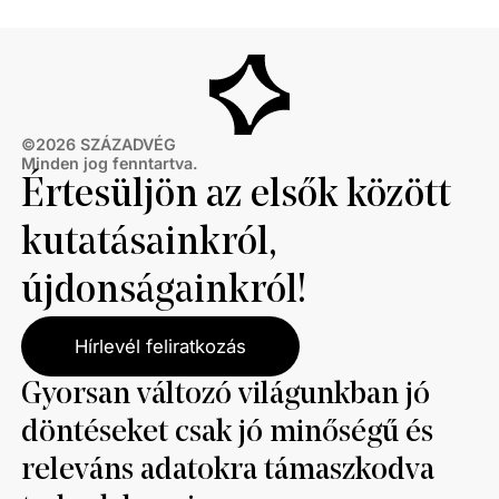
©
2026
SZÁZADVÉG
Minden jog fenntartva.
Értesüljön az elsők között
kutatásainkról,
újdonságainkról!
Hírlevél feliratkozás
Gyorsan változó világunkban jó
döntéseket csak jó minőségű és
releváns adatokra támaszkodva