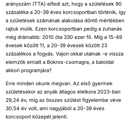
arányszám (TTA) elfedi azt, hogy a születések 90
százaléka a 20-39 éves korcsoportban történik, így
a születések számának alakulása döntő mértékben
rajtuk múlik. Ezen korcsoportban pedig a zuhanás
még drámaibb: 2010 óta 330 ezer fő. Míg a 15-49
évesek között 11, a 20-39 évesek között 23
százalékos a fogyás. Vajon okkal utalnak -e vissza
elemzők emiatt a Bokros-csomagra, a baloldal
akkori programjára?
Erre minden okunk megvan. Az első gyermek
születésekor az anyák átlagos életkora 2023-ban
29,24 év, míg az összes szülést figyelembe véve
30,54 év volt, ami nagyjából a 20-39 éves
korcsoport közepét jelenti.