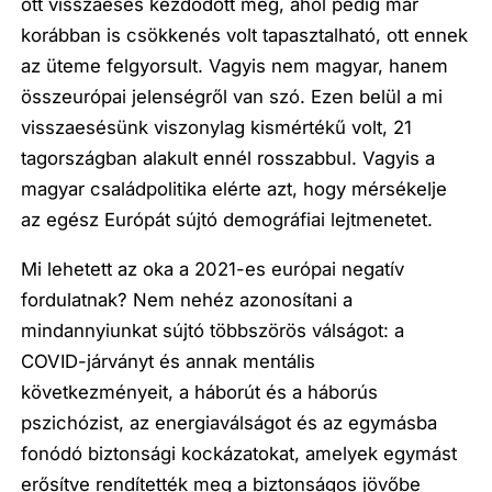
ott visszaesés kezdődött meg, ahol pedig már
korábban is csökkenés volt tapasztalható, ott ennek
az üteme felgyorsult. Vagyis nem magyar, hanem
összeurópai jelenségről van szó. Ezen belül a mi
visszaesésünk viszonylag kismértékű volt, 21
tagországban alakult ennél rosszabbul. Vagyis a
magyar családpolitika elérte azt, hogy mérsékelje
az egész Európát sújtó demográfiai lejtmenetet.
Mi lehetett az oka a 2021-es európai negatív
fordulatnak? Nem nehéz azonosítani a
mindannyiunkat sújtó többszörös válságot: a
COVID-járványt és annak mentális
következményeit, a háborút és a háborús
pszichózist, az energiaválságot és az egymásba
fonódó biztonsági kockázatokat, amelyek egymást
erősítve rendítették meg a biztonságos jövőbe