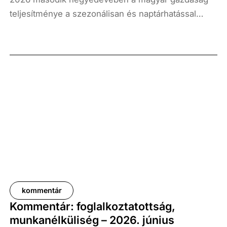
teljesítménye a szezonálisan és naptárhatással
kiigazított és kiegyensúlyozott adatok szerint, az
előző év azonos időszakához képest 1,6
százalékkal, míg az előző negyedévhez képest 0,4
százalékkal bővült. Az adat némileg elmaradt az
elemzői várakozásoktól, ugyanakkor továbbra is
növekedési pályát jelez.
kommentár
Kommentár: foglalkoztatottság,
munkanélküliség – 2026. június