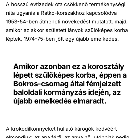
A hosszú évtizedek óta csökkenő termékenységi
ráta ugyanis a Ratkó-korszakhoz kapcsolódva
1953-54-ben átmeneti növekedést mutatott, majd,
amikor az akkor született lányok szülőképes korba
léptek, 1974-75-ben jött egy újabb emelkedés.
Amikor azonban ez a korosztály
lépett szülőképes korba, éppen a
Bokros-csomag által fémjelzett
baloldali kormányzás idején, az
újabb emelkedés elmaradt.
A krokodilkönnyeket hullató károgók kedvéért
elmondjuk: az apa férfi, az anya nő, utóbbiak pedig