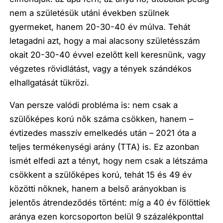
nem a születésük utáni években szülnek
gyermeket, hanem 20-30-40 év múlva. Tehát
letagadni azt, hogy a mai alacsony születésszám
okait 20-30-40 évvel ezelőtt kell keresnünk, vagy
végzetes rövidlátást, vagy a tények szándékos
elhallgatását tükrözi.
Van persze valódi probléma is: nem csak a
szülőképes korú nők száma csökken, hanem –
évtizedes masszív emelkedés után – 2021 óta a
teljes termékenységi arány (TTA) is. Ez azonban
ismét elfedi azt a tényt, hogy nem csak a létszáma
csökkent a szülőképes korú, tehát 15 és 49 év
közötti nőknek, hanem a belső arányokban is
jelentős átrendeződés történt: míg a 40 év fölöttiek
aránya ezen korcsoporton belül 9 százalékponttal