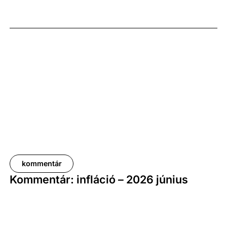
százalék volt az elmúlt év azonos időszakához
képest. A bruttó átlagkereset emelkedése 8,7
százalékot, a nettóé 11,0 százalékot tett ki, emellett
a bruttó mediánkereset értéke 9,5, a nettó mediáné
pedig 11,5 százalékkal haladta meg a tavalyi értékét.
kommentár
Kommentár: infláció – 2026 június