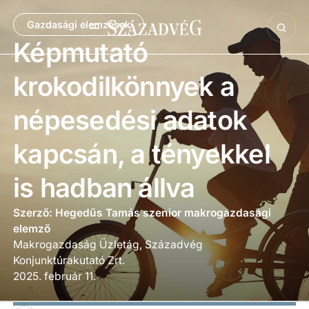
Gazdasági elemzések
Képmutató
krokodilkönnyek a
népesedési adatok
kapcsán, a tényekkel
is hadban állva
Szerző: Hegedűs Tamás szenior makrogazdasági
elemző
Makrogazdaság Üzletág, Századvég
Konjunktúrakutató Zrt.
2025. február 11.