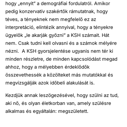
hogy „ennyit” a demográfiai fordulatról. Amikor
pedig konzervatív szakértők rámutatnak, hogy
téves, a tényeknek nem megfelelő ez az
interpretáció, elintézik annyival, hogy a tényekre
ügyelők „le akarják győzni” a KSH számait. Hát
nem. Csak tudni kell olvasni és a számok mélyére
nézni. A KSH gyorsjelentése ugyanis nem tér ki
minden részletre, de minden kapcsolódást megad
ahhoz, hogy a mélyebben érdeklődők
összevethessék a közölteket más mutatókkal és
megvizsgálják azok időbeli alakulását is.
Kezdjük annak leszögezésével, hogy szülni az tud,
aki nő, és olyan életkorban van, amely szülésre
alkalmas és egyáltalán: megszületett.