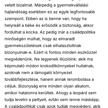
vetett bizalmat. Márpedig a gyermekvállalási
hajlandóság esetében ez az egyik legfontosabb
szempont. Ebben az is benne van, hogy ha
helyreáll a béke és erősödik a biztonság, akkor
fordulhat a kocka. Az pedig már a családpolitika
minőségén múlhat, hogy az elmaradt
gyermekszületések csak elhalasztottnak
bizonyulnak-e. Ezért is fontos minden eszközzel
megvédenünk. Ne legyenek illúzióink: akik ma
képmutató módon krokodilkönnyeket hullatnak,
azoknak nem a támogató környezet
továbbfejlesztése, hanem annak lerombolása a
céljuk. Bizonyság erre minden olyan alkalom,
amikor hatalomra kerültek. Ahogy a leopárd sem
tudja levetni a pettyeit, eztán sem lenne másképp.
A családpolitikát csak azok tudják megvédeni, akik