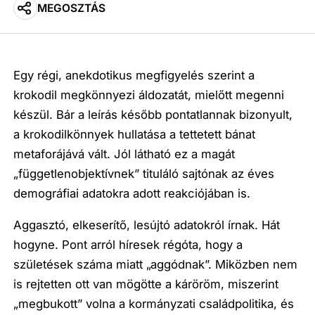
MEGOSZTÁS
Egy régi, anekdotikus megfigyelés szerint a
krokodil megkönnyezi áldozatát, mielőtt megenni
készül. Bár a leírás később pontatlannak bizonyult,
a krokodilkönnyek hullatása a tettetett bánat
metaforájává vált. Jól látható ez a magát
„függetlenobjektívnek” tituláló sajtónak az éves
demográfiai adatokra adott reakciójában is.
Aggasztó, elkeserítő, lesújtó adatokról írnak. Hát
hogyne. Pont arról híresek régóta, hogy a
születések száma miatt „aggódnak”. Miközben nem
is rejtetten ott van mögötte a káröröm, miszerint
„megbukott” volna a kormányzati családpolitika, és