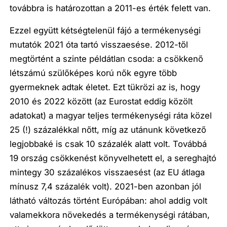
továbbra is határozottan a 2011-es érték felett van.
Ezzel együtt kétségtelenül fájó a termékenységi
mutatók 2021 óta tartó visszaesése. 2012-től
megtörtént a szinte példátlan csoda: a csökkenő
létszámú szülőképes korú nők egyre több
gyermeknek adtak életet. Ezt tükrözi az is, hogy
2010 és 2022 között (az Eurostat eddig közölt
adatokat) a magyar teljes termékenységi ráta közel
25 (!) százalékkal nőtt, míg az utánunk következő
legjobbaké is csak 10 százalék alatt volt. Továbbá
19 ország csökkenést könyvelhetett el, a sereghajtó
mintegy 30 százalékos visszaesést (az EU átlaga
mínusz 7,4 százalék volt). 2021-ben azonban jól
látható változás történt Európában: ahol addig volt
valamekkora növekedés a termékenységi rátában,